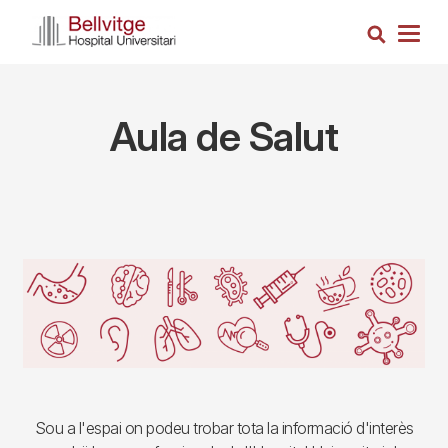
Vés
Cerca
al
Togg
contingut
navig
Aula de Salut
Components
Sou a l'espai on podeu trobar tota la informació d'interès