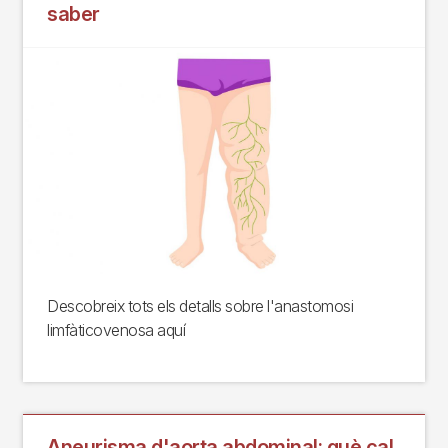
saber
Descobreix tots els detalls sobre l'anastomosi
limfàticovenosa aquí
Aneurisma d'aorta abdominal: què cal