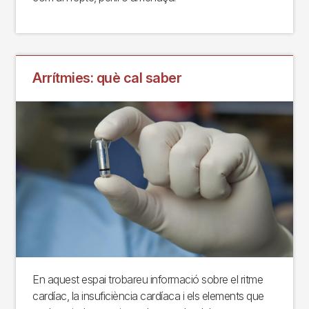
Arrítmies: què cal saber
En aquest espai trobareu informació sobre el ritme
cardíac, la insuficiència cardíaca i els elements que