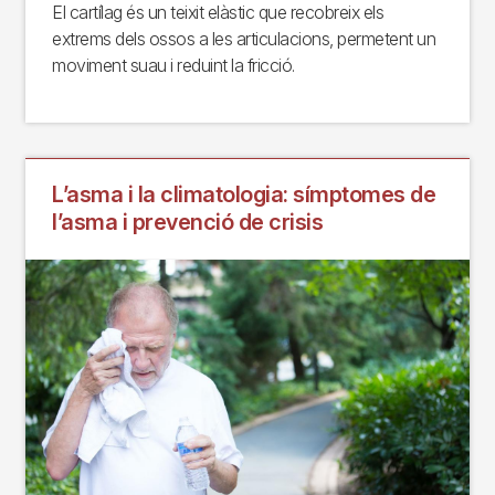
El cartílag és un teixit elàstic que recobreix els
extrems dels ossos a les articulacions, permetent un
moviment suau i reduint la fricció.
L’asma i la climatologia: símptomes de
l’asma i prevenció de crisis