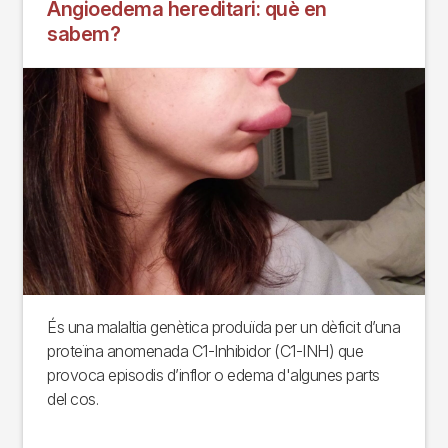
Angioedema hereditari: què en
sabem?
És una malaltia genètica produïda per un dèficit d’una
proteïna anomenada C1-Inhibidor (C1-INH) que
provoca episodis d’inflor o edema d'algunes parts
del cos.