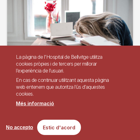
La pàgina de l'Hospital de Bellvitge utilitza
cookies pròpies i de tercers per millorar
l’experiència de l’usuari.
Descobreix informació fonamental sobre la
cataplexia.
En cas de continuar utilitzant aquesta pàgina
web entenem que autoritza l’ús d’aquestes
cookies.
Més informació
Cefalea: què en sabem
Estic d'acord
No accepto