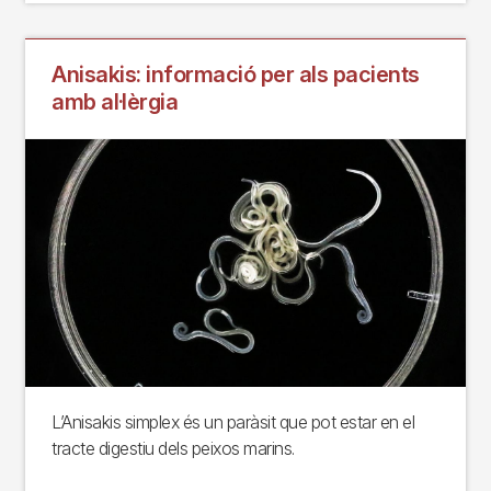
Anisakis: informació per als pacients
amb al·lèrgia
L’Anisakis simplex és un paràsit que pot estar en el
tracte digestiu dels peixos marins.