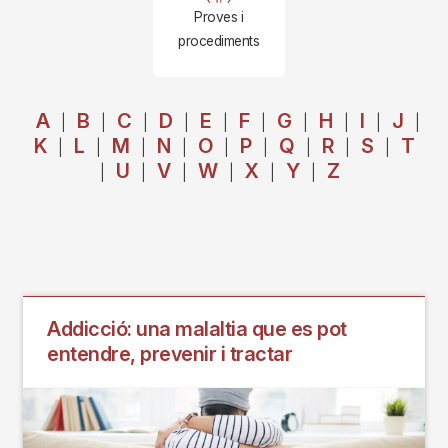
Proves i
procediments
A
B
C
D
E
F
G
H
I
J
|
|
|
|
|
|
|
|
|
|
K
L
M
N
O
P
Q
R
S
T
|
|
|
|
|
|
|
|
|
U
V
W
X
Y
Z
|
|
|
|
|
|
Addicció: una malaltia que es pot
entendre, prevenir i tractar