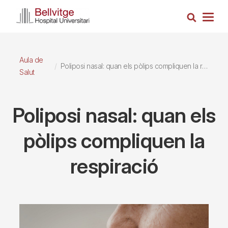
Vés
Cerca
al
Togg
contingut
navig
Aula de
Poliposi nasal: quan els pòlips compliquen la respiració
Salut
Poliposi nasal: quan els
pòlips compliquen la
respiració
Imagen