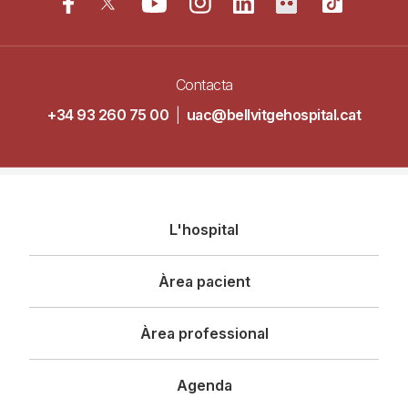
Contacta
+34 93 260 75 00
|
uac@bellvitgehospital.cat
Navegació
L'hospital
principal
Àrea pacient
Àrea professional
Agenda