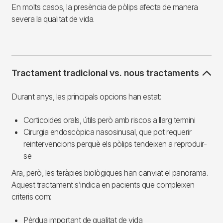
En molts casos, la presència de pòlips afecta de manera
severa la qualitat de vida.
Tractament tradicional vs. nous tractaments
Durant anys, les principals opcions han estat:
Corticoides orals, útils però amb riscos a llarg termini
Cirurgia endoscòpica nasosinusal, que pot requerir
reintervencions perquè els pòlips tendeixen a reproduir-
se
Ara, però, les teràpies biològiques han canviat el panorama.
Aquest tractament s’indica en pacients que compleixen
criteris com:
Pèrdua important de qualitat de vida