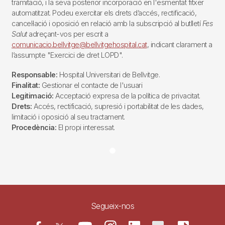
tramitació, i la seva posterior incorporació en l'esmentat fitxer
automatitzat. Podeu exercitar els drets d’accés, rectificació,
cancel·lació i oposició en relació amb la subscripció al butlletí
Fes
Salut
adreçant-vos per escrit a
comunicacio.bellvitge@bellvitgehospital.cat
, indicant clarament a
l’assumpte "Exercici de dret LOPD".
Responsable:
Hospital Universitari de Bellvitge.
Finalitat:
Gestionar el contacte de l'usuari
Legitimació:
Acceptació expresa de la política de privacitat.
Drets:
Accés, rectificació, supresió i portabilitat de les dades,
limitació i oposició al seu tractament.
Procedència:
El propi interessat.
Segueix-nos