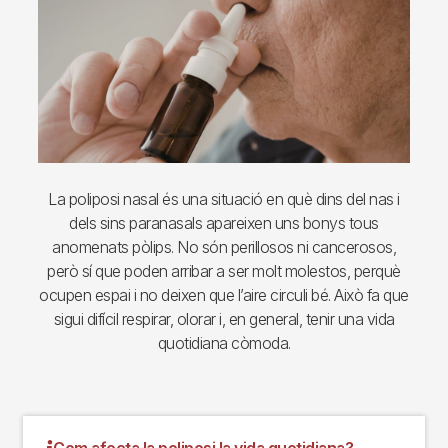
La poliposi nasal és una situació en què dins del nas i
dels sins paranasals apareixen uns bonys tous
anomenats pòlips. No són perillosos ni cancerosos,
però sí que poden arribar a ser molt molestos, perquè
ocupen espai i no deixen que l’aire circuli bé. Això fa que
sigui difícil respirar, olorar i, en general, tenir una vida
quotidiana còmoda.
Com afecta la poliposi la vida quotidiana?