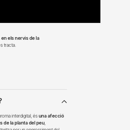
en els nervis de la
s tracta.
?
ma interdigital, és
una afecció
 de la planta del peu
,
cteritza per un engrossiment del