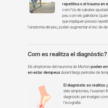
repetitiva o el trauma en e
com l'ús de sabates ajustade
peu com els galindons (juanete
que impliquen pressió repetit
l'anatomia del peu, poden augmentar el risc de d
Com es realitza el diagnòstic?
Els símptomes del neuroma de Morton
poden empi
en estar dempeus
durant llargs períodes de tem
El diagnòstic es realitza
g
dels símptomes, l'examen fí
diagnòstic per imatges com
l'ecografia.