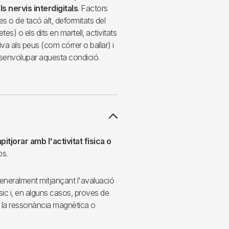
ls nervis interdigitals
. Factors
s o de tacó alt, deformitats del
s) o els dits en martell, activitats
iva als peus (com córrer o ballar) i
esenvolupar aquesta condició.
tjorar amb l'activitat física o
ps.
eneralment mitjançant l'avaluació
sic i, en alguns casos, proves de
 la ressonància magnètica o