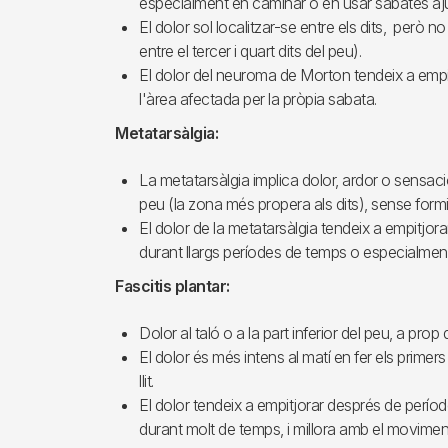
especialment en caminar o en usar sabates aj
El dolor sol localitzar-se entre els dits, però n
entre el tercer i quart dits del peu).
El dolor del neuroma de Morton tendeix a empi
l'àrea afectada per la pròpia sabata.
Metatarsàlgia:
La metatarsàlgia implica dolor, ardor o sensació
peu (la zona més propera als dits), sense form
El dolor de la metatarsàlgia tendeix a empitjo
durant llargs períodes de temps o especialmen
Fascitis plantar:
Dolor al taló o a la part inferior del peu, a prop d
El dolor és més intens al matí en fer els prime
llit.
El dolor tendeix a empitjorar després de períod
durant molt de temps, i millora amb el movimen