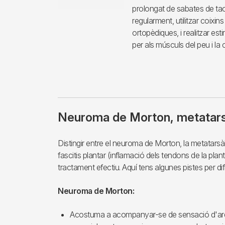
prolongat de sabates de tacó
regularment, utilitzar coixin
ortopèdiques, i realitzar est
per als músculs del peu i la
Neuroma de Morton, metatarsa
Distingir entre el neuroma de Morton, la metatarsàl
fascitis plantar (inflamació dels tendons de la pla
tractament efectiu. Aquí tens algunes pistes per d
Neuroma de Morton:
Acostuma a acompanyar-se de sensació d'ardor