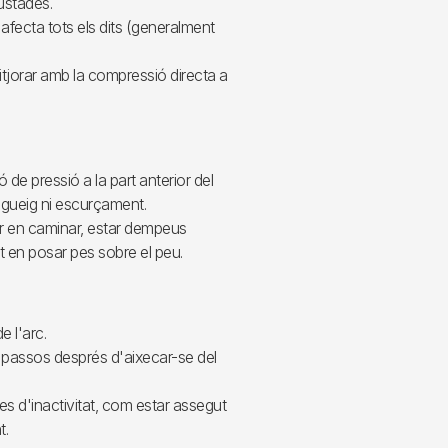
ustades.
o afecta tots els dits (generalment
tjorar amb la compressió directa a
 de pressió a la part anterior del
igueig ni escurçament.
rar en caminar, estar dempeus
t en posar pes sobre el peu.
e l'arc.
rs passos després d'aixecar-se del
es d'inactivitat, com estar assegut
t.