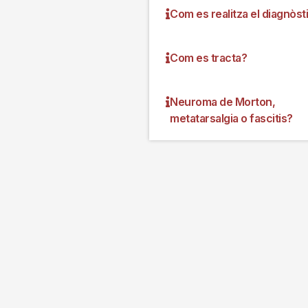
Com es realitza el diagnòst
Com es tracta?
Neuroma de Morton,
metatarsalgia o fascitis?