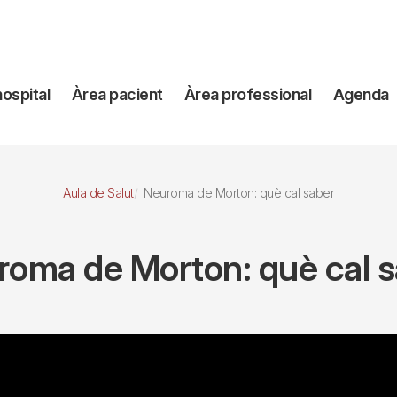
avegación
hospital
Àrea pacient
Àrea professional
Agenda
incipal
Aula de Salut
Neuroma de Morton: què cal saber
oma de Morton: què cal 