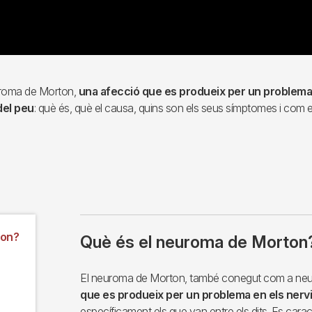
uroma de Morton,
una afecció que es produeix per un problema 
del peu
: què és, què el causa, quins son els seus símptomes i com e
ton?
Què és el neuroma de Morton
El neuroma de Morton, també conegut com a neuro
que es produeix per un problema en els nervis
específicament els que van entre els dits. Es cara