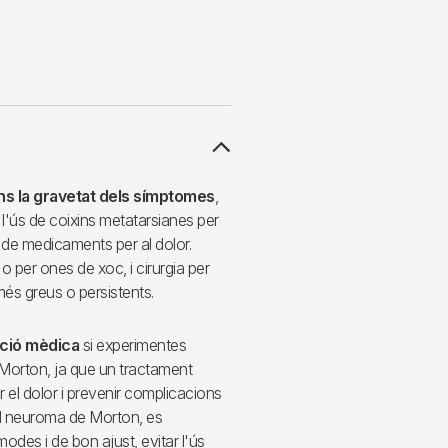
ns la gravetat dels símptomes
,
l'ús de coixins metatarsianes per
l'ús de medicaments per al dolor.
o per ones de xoc, i cirurgia per
és greus o persistents.
nció mèdica
si experimentes
orton, ja que un tractament
r el dolor i prevenir complicacions
r el neuroma de Morton, es
es i de bon ajust, evitar l'ús