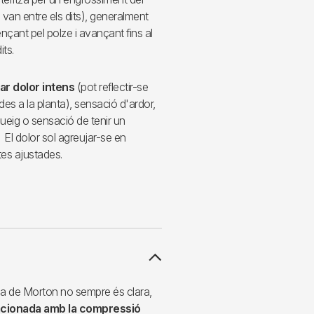
ue van entre els dits), generalment
ençant pel polze i avançant fins al
its.
ar dolor intens
(pot reflectir-se
des a la planta), sensació d'ardor,
gueig o sensació de tenir un
 El dolor sol agreujar-se en
tes ajustades.
a de Morton no sempre és clara,
acionada amb la compressió