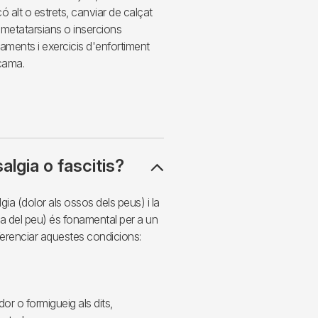
 alt o estrets, canviar de calçat
s metatarsians o insercions
iraments i exercicis d'enfortiment
 cama.
lgia o fascitis?
gia (dolor als ossos dels peus) i la
nta del peu) és fonamental per a un
iferenciar aquestes condicions:
 o formigueig als dits,