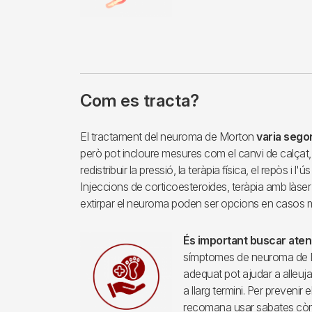
Com es tracta?
El tractament del neuroma de Morton
varia sego
però pot incloure mesures com el canvi de calçat, 
redistribuir la pressió, la teràpia física, el repòs i 
Injeccions de corticoesteroides, teràpia amb làser 
extirpar el neuroma poden ser opcions en casos m
És important buscar ate
símptomes de neuroma de M
adequat pot ajudar a alleuja
a llarg termini. Per preveni
recomana usar sabates còmod