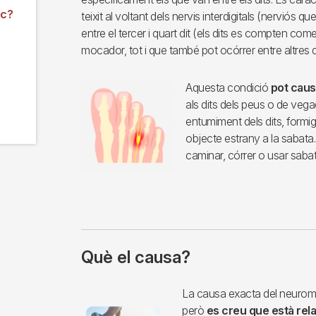
ic?
teixit al voltant dels nervis interdigitals (nerviós q
entre el tercer i quart dit (els dits es compten com
mocador, tot i que també pot ocórrer entre altres d
Aquesta condició
pot caus
als dits dels peus o de vega
entumiment dels dits, formi
objecte estrany a la sabata.
caminar, córrer o usar saba
Què el causa?
Imagen
La causa exacta del neurom
però
es creu que està rel