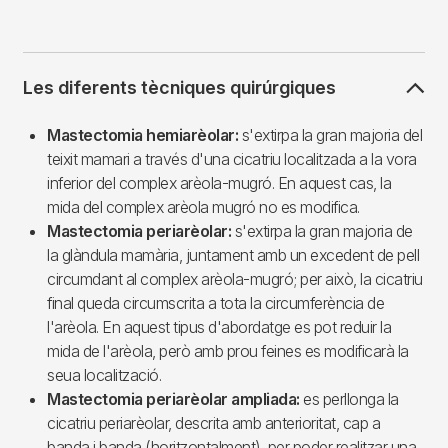
Les diferents tècniques quirúrgiques
Mastectomia hemiarèolar:
s'extirpa la gran majoria del
teixit mamari a través d'una cicatriu localitzada a la vora
inferior del complex arèola-mugró. En aquest cas, la
mida del complex arèola mugró no es modifica.
Mastectomia periarèolar:
s'extirpa la gran majoria de
la glàndula mamària, juntament amb un excedent de pell
circumdant al complex arèola-mugró; per això, la cicatriu
final queda circumscrita a tota la circumferència de
l'arèola. En aquest tipus d'abordatge es pot reduir la
mida de l'arèola, però amb prou feines es modificarà la
seua localització.
Mastectomia periarèolar ampliada:
es perllonga la
cicatriu periarèolar, descrita amb anterioritat, cap a
banda i banda (horitzontalment), per poder realitzar una