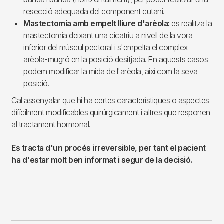
resecció adequada del component cutani.
Mastectomia amb empelt lliure d'arèola:
es realitza la
mastectomia deixant una cicatriu a nivell de la vora
inferior del múscul pectoral i s'empelta el complex
arèola-mugró en la posició desitjada. En aquests casos
podem modificar la mida de l'arèola, així com la seva
posició.
Cal assenyalar que hi ha certes característiques o aspectes
difícilment modificables quirúrgicament i altres que responen
al tractament hormonal.
Es tracta d'un procés irreversible, per tant el pacient
ha d'estar molt ben informat i segur de la decisió.