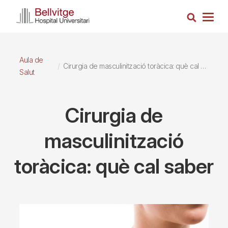
Vés
Cerca
al
Togg
contingut
navig
Aula de
Cirurgia de masculinització toràcica: què cal saber
Salut
Cirurgia de
masculinització
toràcica: què cal saber
Imagen