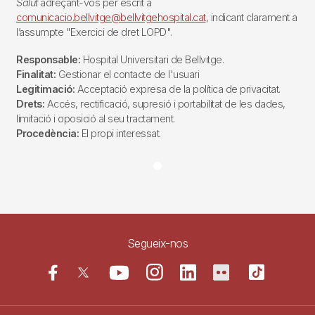
Salut
adreçant-vos per escrit a
comunicacio.bellvitge@bellvitgehospital.cat
, indicant clarament a
l’assumpte "Exercici de dret LOPD".
Responsable:
Hospital Universitari de Bellvitge.
Finalitat:
Gestionar el contacte de l'usuari
Legitimació:
Acceptació expresa de la política de privacitat.
Drets:
Accés, rectificació, supresió i portabilitat de les dades,
limitació i oposició al seu tractament.
Procedència:
El propi interessat.
Segueix-nos