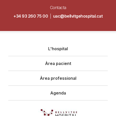
Contacta
+34 93 260 75 00
|
uac@bellvitgehospital.cat
Navegació
L'hospital
principal
Àrea pacient
Àrea professional
Agenda
Imagen