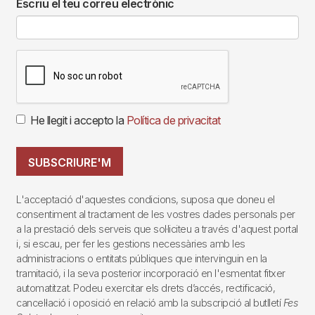
Escriu el teu correu electrònic
He llegit i accepto la
Política de privacitat
SUBSCRIURE'M
L'acceptació d'aquestes condicions, suposa que doneu el
consentiment al tractament de les vostres dades personals per
a la prestació dels serveis que sol·liciteu a través d'aquest portal
i, si escau, per fer les gestions necessàries amb les
administracions o entitats públiques que intervinguin en la
tramitació, i la seva posterior incorporació en l'esmentat fitxer
automatitzat. Podeu exercitar els drets d’accés, rectificació,
cancel·lació i oposició en relació amb la subscripció al butlletí
Fes