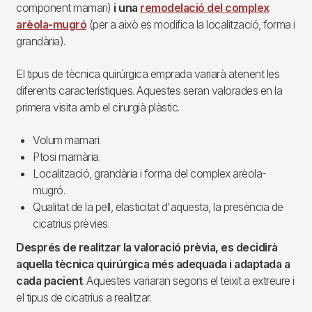
component mamari)
i una
remodelació del complex
arèola-mugró
(per a això es modifica la localització, forma i
grandària).
El tipus de tècnica quirúrgica emprada variarà atenent les
diferents característiques. Aquestes seran valorades en la
primera visita amb el cirurgià plàstic.
Volum mamari.
Ptosi mamària.
Localització, grandària i forma del complex arèola-
mugró.
Qualitat de la pell, elasticitat d'aquesta, la presència de
cicatrius prèvies.
Després de realitzar la valoració prèvia, es decidirà
aquella tècnica quirúrgica més adequada i adaptada a
cada pacient
. Aquestes variaran segons el teixit a extreure i
el tipus de cicatrius a realitzar.