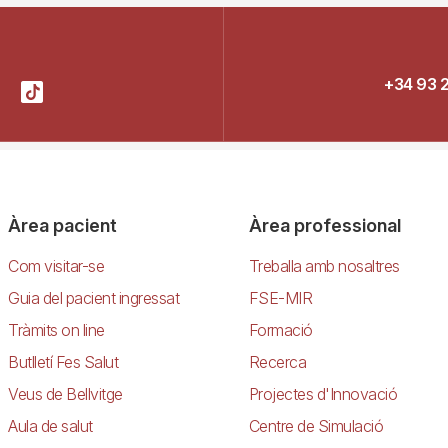
+34 93 
Àrea pacient
Àrea professional
Com visitar-se
Treballa amb nosaltres
Guia del pacient ingressat
FSE-MIR
Tràmits on line
Formació
Butlletí Fes Salut
Recerca
Veus de Bellvitge
Projectes d'Innovació
Aula de salut
Centre de Simulació