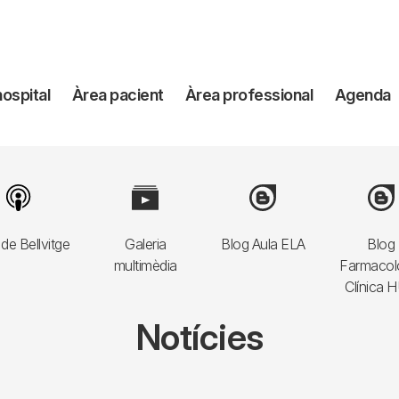
avegación
hospital
Àrea pacient
Àrea professional
Agenda
incipal
Image
Image
Image
Imag
de Bellvitge
Galeria
Blog Aula ELA
Blog
multimèdia
Farmacol
Clínica 
Notícies