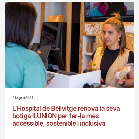
04 agost 2026
L’Hospital de Bellvitge renova la seva
botiga ILUNION per fer-la més
accessible, sostenible i inclusiva