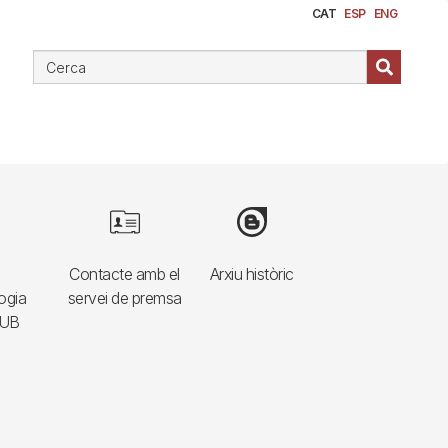
CAT
ESP
ENG
e
Image
Image
Contacte amb el
Arxiu històric
ogia
servei de premsa
HUB