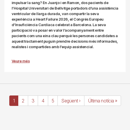
impulsar la sang? En Juanjo i en Ramon, dos pacients de
l’Hospital Universitari de Bellvitge portadors d’una assistència
ventricular de llarga durada, van compartir la seva
experiència a Heart Failure 2026, el Congrés Europeu
d’Insuficiència Cardíaca celebrat a Barcelona. La seva
participació va posar en valor l’acompanyament entre
pacients com una eina clau perquè les persones candidates a
aquest tractament puguin prendre decisions més informades,
realistes i compartides amb l’equip assistencial.
Veure més
Pàgina
1
Page
2
Page
3
Page
4
Page
5
Pàgina
Següent ›
Última
Última notícia »
actual
següent
pàgina