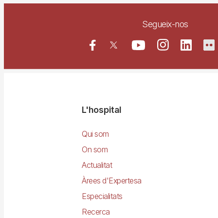
Segueix-nos
Navegació
L'hospital
principal
Qui som
On som
Actualitat
Àrees d'Expertesa
Especialitats
Recerca