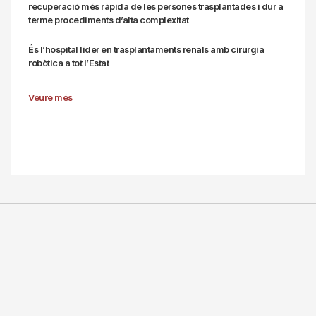
recuperació més ràpida de les persones trasplantades i dur a
terme procediments d’alta complexitat
És l’hospital líder en trasplantaments renals amb cirurgia
robòtica a tot l’Estat
Veure més
Paginació