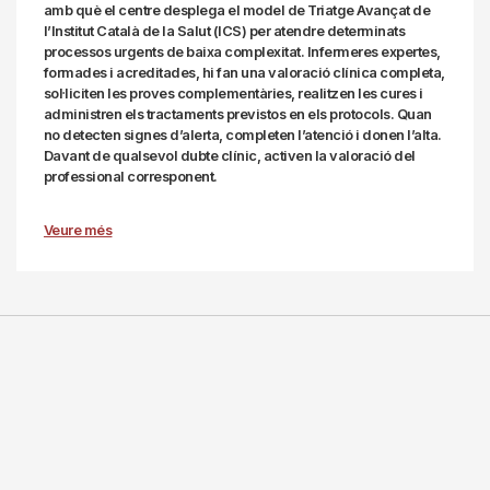
amb què el centre desplega el model de Triatge Avançat de
l’Institut Català de la Salut (ICS) per atendre determinats
processos urgents de baixa complexitat. Infermeres expertes,
formades i acreditades, hi fan una valoració clínica completa,
sol·liciten les proves complementàries, realitzen les cures i
administren els tractaments previstos en els protocols. Quan
no detecten signes d’alerta, completen l’atenció i donen l’alta.
Davant de qualsevol dubte clínic, activen la valoració del
professional corresponent.
Veure més