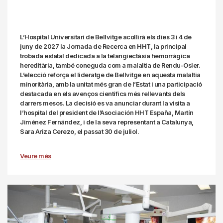
L’Hospital Universitari de Bellvitge acollirà els dies 3 i 4 de
juny de 2027 la Jornada de Recerca en HHT, la principal
trobada estatal dedicada a la telangiectàsia hemorràgica
hereditària, també coneguda com a malaltia de Rendu-Osler.
L’elecció reforça el lideratge de Bellvitge en aquesta malaltia
minoritària, amb la unitat més gran de l’Estat i una participació
destacada en els avenços científics més rellevants dels
darrers mesos. La decisió es va anunciar durant la visita a
l’hospital del president de l’
Asociación HHT España
, Martín
Jiménez Fernández, i de la seva representant a Catalunya,
Sara Ariza Cerezo, el passat 30 de juliol.
Veure més