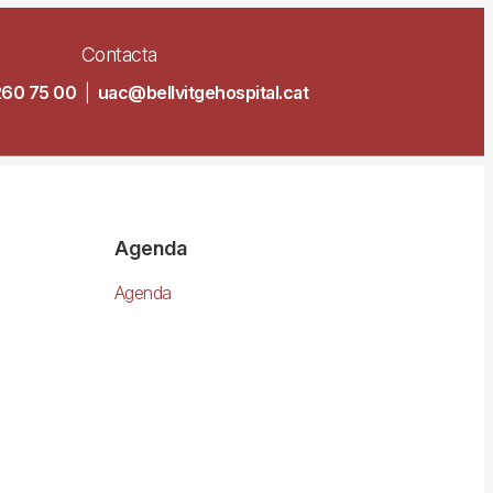
Contacta
260 75 00
|
uac@bellvitgehospital.cat
Agenda
Agenda