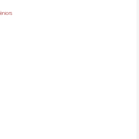
èniors