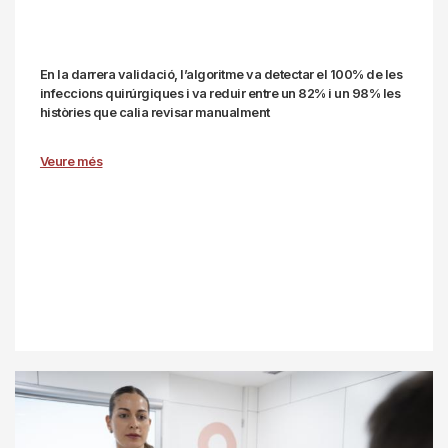
En la darrera validació, l’algoritme va detectar el 100% de les
infeccions quirúrgiques i va reduir entre un 82% i un 98% les
històries que calia revisar manualment
Veure més