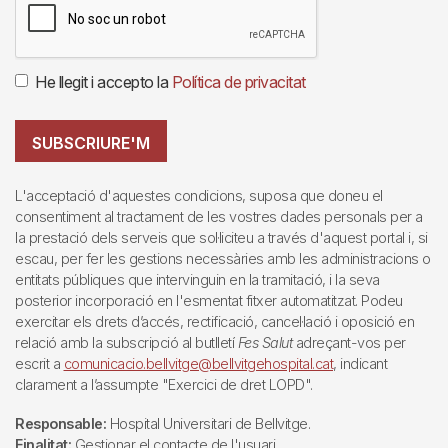
He llegit i accepto la
Política de privacitat
SUBSCRIURE'M
L'acceptació d'aquestes condicions, suposa que doneu el
consentiment al tractament de les vostres dades personals per a
la prestació dels serveis que sol·liciteu a través d'aquest portal i, si
escau, per fer les gestions necessàries amb les administracions o
entitats públiques que intervinguin en la tramitació, i la seva
posterior incorporació en l'esmentat fitxer automatitzat. Podeu
exercitar els drets d’accés, rectificació, cancel·lació i oposició en
relació amb la subscripció al butlletí
Fes Salut
adreçant-vos per
escrit a
comunicacio.bellvitge@bellvitgehospital.cat
, indicant
clarament a l’assumpte "Exercici de dret LOPD".
Responsable:
Hospital Universitari de Bellvitge.
Finalitat:
Gestionar el contacte de l'usuari