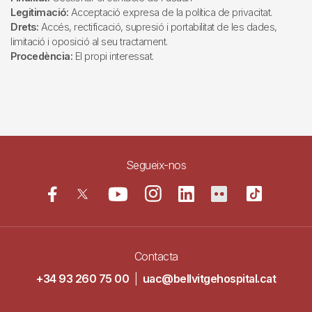
Legitimació:
Acceptació expresa de la política de privacitat.
Drets:
Accés, rectificació, supresió i portabilitat de les dades,
limitació i oposició al seu tractament.
Procedència:
El propi interessat.
Segueix-nos
Contacta
+34 93 260 75 00
|
uac@bellvitgehospital.cat