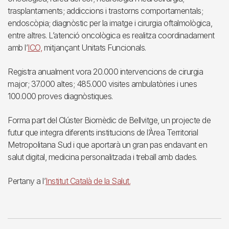
trasplantaments; addiccions i trastorns comportamentals;
endoscòpia; diagnòstic per la imatge i cirurgia oftalmològica,
entre altres. L’atenció oncològica es realitza coordinadament
amb l’
ICO,
mitjançant Unitats Funcionals.
Registra anualment vora 20.000 intervencions de cirurgia
major; 37.000 altes; 485.000 visites ambulatòries i unes
100.000 proves diagnòstiques.
Forma part del Clúster Biomèdic de Bellvitge, un projecte de
futur que integra diferents institucions de l’Àrea Territorial
Metropolitana Sud i que aportarà un gran pas endavant en
salut digital, medicina personalitzada i treball amb dades.
Pertany a l’
Institut Català de la Salut.