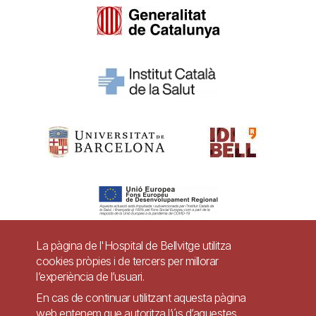
La pàgina de l'Hospital de Bellvitge utilitza
cookies pròpies i de tercers per millorar
Pie
l’experiència de l’usuari.
Contacte
de
En cas de continuar utilitzant aquesta pàgina
Accessibilitat
Avís legal
Ajuda
web entenem que autoritza l’ús d’aquestes