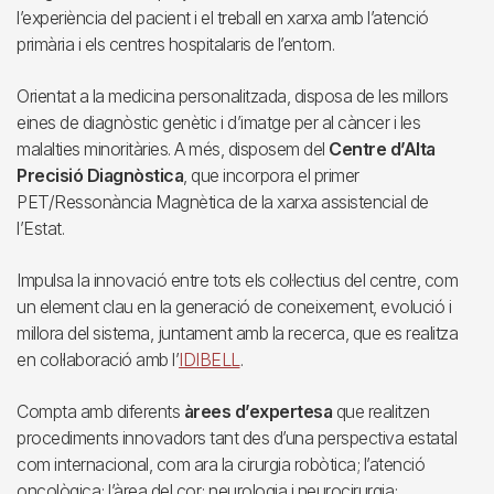
l’experiència del pacient i el treball en xarxa amb l’atenció
primària i els centres hospitalaris de l’entorn.
Orientat a la medicina personalitzada, disposa de les millors
eines de diagnòstic genètic i d’imatge per al càncer i les
malalties minoritàries. A més, disposem del
Centre d’Alta
Precisió Diagnòstica
, que incorpora el primer
PET/Ressonància Magnètica de la xarxa assistencial de
l’Estat.
Impulsa la innovació entre tots els col·lectius del centre, com
un element clau en la generació de coneixement, evolució i
millora del sistema, juntament amb la recerca, que es realitza
en col·laboració amb l’
IDIBELL
.
Compta amb diferents
àrees d’expertesa
que realitzen
procediments innovadors tant des d’una perspectiva estatal
com internacional, com ara la cirurgia robòtica; l’atenció
oncològica; l’àrea del cor; neurologia i neurocirurgia;