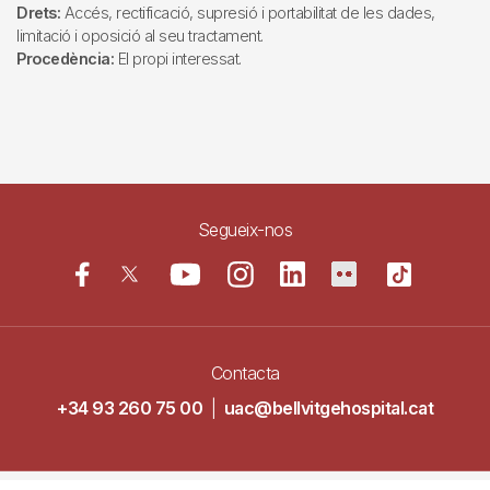
Drets:
Accés, rectificació, supresió i portabilitat de les dades,
limitació i oposició al seu tractament.
Procedència:
El propi interessat.
Segueix-nos
Contacta
+34 93 260 75 00
|
uac@bellvitgehospital.cat