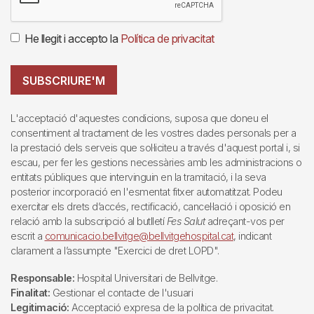
He llegit i accepto la
Política de privacitat
SUBSCRIURE'M
L'acceptació d'aquestes condicions, suposa que doneu el
consentiment al tractament de les vostres dades personals per a
la prestació dels serveis que sol·liciteu a través d'aquest portal i, si
escau, per fer les gestions necessàries amb les administracions o
entitats públiques que intervinguin en la tramitació, i la seva
posterior incorporació en l'esmentat fitxer automatitzat. Podeu
exercitar els drets d’accés, rectificació, cancel·lació i oposició en
relació amb la subscripció al butlletí
Fes Salut
adreçant-vos per
escrit a
comunicacio.bellvitge@bellvitgehospital.cat
, indicant
clarament a l’assumpte "Exercici de dret LOPD".
Responsable:
Hospital Universitari de Bellvitge.
Finalitat:
Gestionar el contacte de l'usuari
Legitimació:
Acceptació expresa de la política de privacitat.