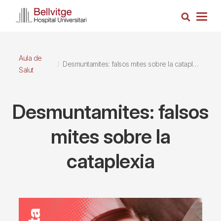
Vés
Cerca
al
Togg
contingut
navig
Aula de
Desmuntamites: falsos mites sobre la cataplexia
Salut
Desmuntamites: falsos
mites sobre la
cataplexia
Imagen