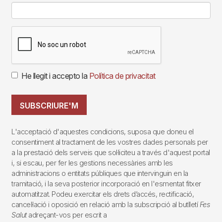
He llegit i accepto la
Política de privacitat
SUBSCRIURE'M
L'acceptació d'aquestes condicions, suposa que doneu el
consentiment al tractament de les vostres dades personals per
a la prestació dels serveis que sol·liciteu a través d'aquest portal
i, si escau, per fer les gestions necessàries amb les
administracions o entitats públiques que intervinguin en la
tramitació, i la seva posterior incorporació en l'esmentat fitxer
automatitzat. Podeu exercitar els drets d’accés, rectificació,
cancel·lació i oposició en relació amb la subscripció al butlletí
Fes
Salut
adreçant-vos per escrit a