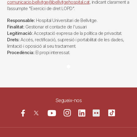
comunicacio.bellvitge@bellvitgehospital.cat
, indicant clarament a
l’assumpte "Exercici de dret LOPD".
Responsable:
Hospital Universitari de Bellvitge.
Finalitat:
Gestionar el contacte de l'usuari
Legitimació:
Acceptació expresa de la política de privacitat.
Drets:
Accés, rectificació, supresió i portabilitat de les dades,
limitació i oposició al seu tractament.
Procedència:
El propi interessat.
Segueix-nos