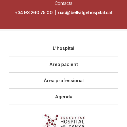
Contacta
+34 93 260 75 00
|
uac@bellvitgehospital.cat
Navegació
L'hospital
principal
Àrea pacient
Àrea professional
Agenda
Imagen