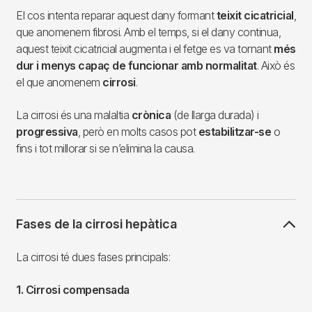
El cos intenta reparar aquest dany formant
teixit cicatricial
,
que anomenem fibrosi. Amb el temps, si el dany continua,
aquest teixit cicatricial augmenta i el fetge es va tornant
més
dur i menys capaç de funcionar amb normalitat
. Això és
el que anomenem
cirrosi
.
La cirrosi és una malaltia
crònica
(de llarga durada) i
progressiva
, però en molts casos pot
estabilitzar-se
o
fins i tot millorar si se n’elimina la causa.
Fases de la cirrosi hepàtica
La cirrosi té dues fases principals:
1. Cirrosi compensada