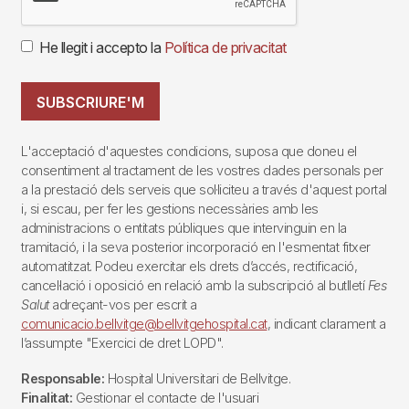
He llegit i accepto la
Política de privacitat
SUBSCRIURE'M
L'acceptació d'aquestes condicions, suposa que doneu el
consentiment al tractament de les vostres dades personals per
a la prestació dels serveis que sol·liciteu a través d'aquest portal
i, si escau, per fer les gestions necessàries amb les
administracions o entitats públiques que intervinguin en la
tramitació, i la seva posterior incorporació en l'esmentat fitxer
automatitzat. Podeu exercitar els drets d’accés, rectificació,
cancel·lació i oposició en relació amb la subscripció al butlletí
Fes
Salut
adreçant-vos per escrit a
comunicacio.bellvitge@bellvitgehospital.cat
, indicant clarament a
l’assumpte "Exercici de dret LOPD".
Responsable:
Hospital Universitari de Bellvitge.
Finalitat:
Gestionar el contacte de l'usuari