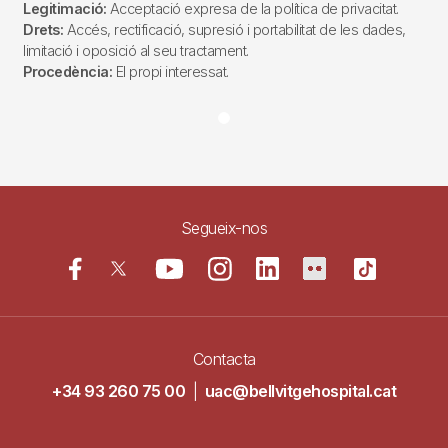
Legitimació:
Acceptació expresa de la política de privacitat.
Drets:
Accés, rectificació, supresió i portabilitat de les dades,
limitació i oposició al seu tractament.
Procedència:
El propi interessat.
Segueix-nos
Contacta
+34 93 260 75 00
|
uac@bellvitgehospital.cat