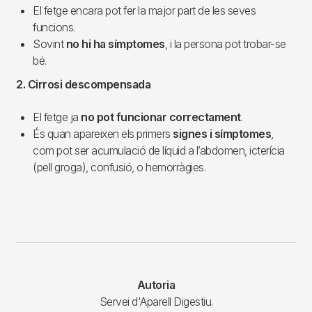
El fetge encara pot fer la major part de les seves
funcions.
Sovint
no hi ha símptomes
, i la persona pot trobar-se
bé.
2. Cirrosi descompensada
El fetge ja
no pot funcionar correctament
.
És quan apareixen els primers
signes i símptomes
,
com pot ser acumulació de líquid a l’abdomen, icterícia
(pell groga), confusió, o hemorràgies.
Autoria
Servei d'Aparell Digestiu.