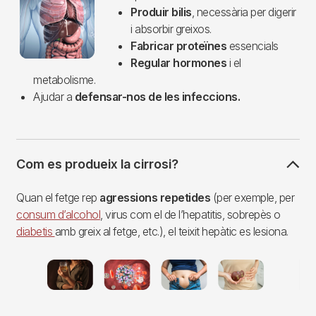
Produir bilis
, necessària per digerir
i absorbir greixos.
Fabricar proteïnes
essencials
Regular hormones
i el
metabolisme.
Ajudar a
defensar-nos de les infeccions.
Com es produeix la cirrosi?
Quan el fetge rep
agressions repetides
(per exemple, per
consum d’alcohol
, virus com el de l’hepatitis, sobrepès o
diabetis
amb greix al fetge, etc.), el teixit hepàtic es lesiona.
Imagen