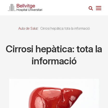
Vés
Cerca
al
Togg
contingut
navig
Aula de Salut
Cirrosi hepàtica: tota la informació
Cirrosi hepàtica: tota la
informació
Imagen