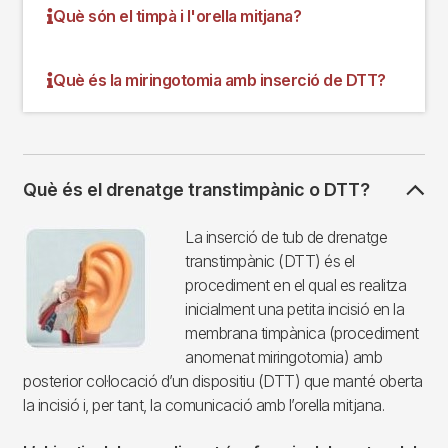
Què són el timpà i l'orella mitjana?
Què és la miringotomia amb inserció de DTT?
Què és el drenatge transtimpànic o DTT?
Imagen
La inserció de tub de drenatge
transtimpànic (DTT) és el
procediment en el qual es realitza
inicialment una petita incisió en la
membrana timpànica (procediment
anomenat miringotomia) amb
posterior col·locació d’un dispositiu (DTT) que manté oberta
la incisió i, per tant, la comunicació amb l’orella mitjana.