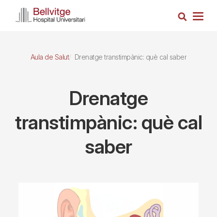
Vés
Cerca
al
Togg
contingut
navig
Aula de Salut
Drenatge transtimpànic: què cal saber
Drenatge
transtimpànic: què cal
saber
Imagen