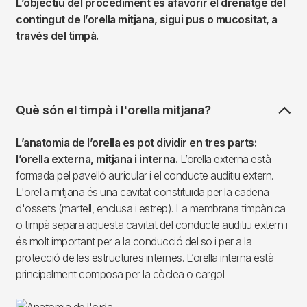
L’objectiu del procediment és afavorir el drenatge del
contingut de l’orella mitjana, sigui pus o mucositat, a
través del timpà.
Què són el timpà i l'orella mitjana?
L’anatomia de l’orella es pot dividir en tres parts:
l’orella externa, mitjana i interna.
L’orella externa està
formada pel pavelló auricular i el conducte auditiu extern.
L'orella mitjana és una cavitat constituïda per la cadena
d'ossets (martell, enclusa i estrep). La membrana timpànica
o timpà separa aquesta cavitat del conducte auditiu extern i
és molt important per a la conducció del so i per a la
protecció de les estructures internes. L’orella interna està
principalment composa per la còclea o cargol.