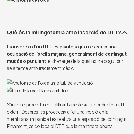
Què és la miringotomia amb inserció de DTT?
La inserció d’un DTT es planteja quan existeix una
ocupació de l’orella mitjana, generalment de contingut
mucós o purulent
, el drenatge de la qual no ha pogut dur-
se a terme amb tractament mèdic.
S’inicia el procediment infiltrant anestèsia al conducte auditiu
extern. Després, es procedeix a fer una incisió en la
membrana timpànica i es realitza una aspiració del contingut.
Finalment, es col·loca el DTT que la mantindrà oberta.