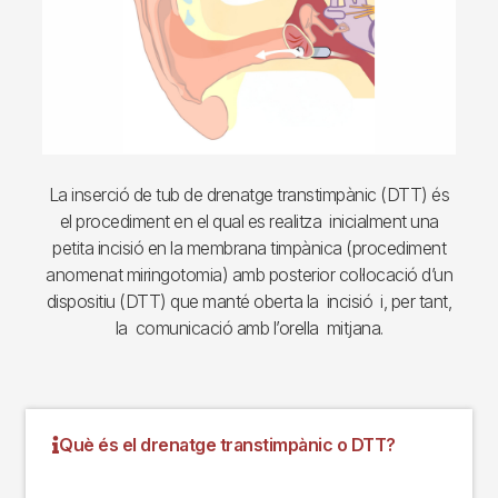
La inserció de tub de drenatge transtimpànic (DTT) és
el procediment en el qual es realitza inicialment una
petita incisió en la membrana timpànica (procediment
anomenat miringotomia) amb posterior col·locació d’un
dispositiu (DTT) que manté oberta la incisió i, per tant,
la comunicació amb l’orella mitjana.
Què és el drenatge transtimpànic o DTT?