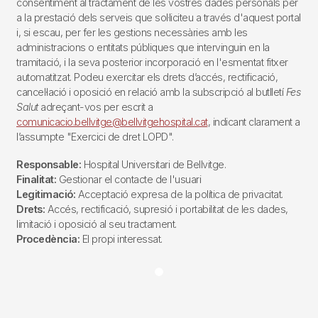
consentiment al tractament de les vostres dades personals per
a la prestació dels serveis que sol·liciteu a través d'aquest portal
i, si escau, per fer les gestions necessàries amb les
administracions o entitats públiques que intervinguin en la
tramitació, i la seva posterior incorporació en l'esmentat fitxer
automatitzat. Podeu exercitar els drets d’accés, rectificació,
cancel·lació i oposició en relació amb la subscripció al butlletí
Fes
Salut
adreçant-vos per escrit a
comunicacio.bellvitge@bellvitgehospital.cat
, indicant clarament a
l’assumpte "Exercici de dret LOPD".
Responsable:
Hospital Universitari de Bellvitge.
Finalitat:
Gestionar el contacte de l'usuari
Legitimació:
Acceptació expresa de la política de privacitat.
Drets:
Accés, rectificació, supresió i portabilitat de les dades,
limitació i oposició al seu tractament.
Procedència:
El propi interessat.