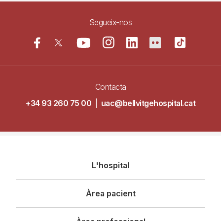
Segueix-nos
Contacta
+34 93 260 75 00
|
uac@bellvitgehospital.cat
Navegació
L'hospital
principal
Àrea pacient