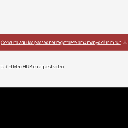
Consulta aquí les passes per registrar-te amb menys d’un minut
tats d'El Meu HUB en aquest vídeo: