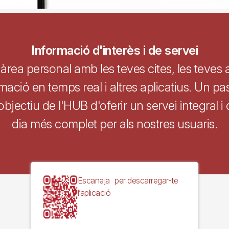
Informació d'interès i de servei
àrea personal amb les teves cites, les teves 
mació en temps real i altres aplicatius. Un p
'objectiu de l'HUB d'oferir un servei integral i
dia més complet per als nostres usuaris.
Escaneja per descarregar-te
l’aplicació