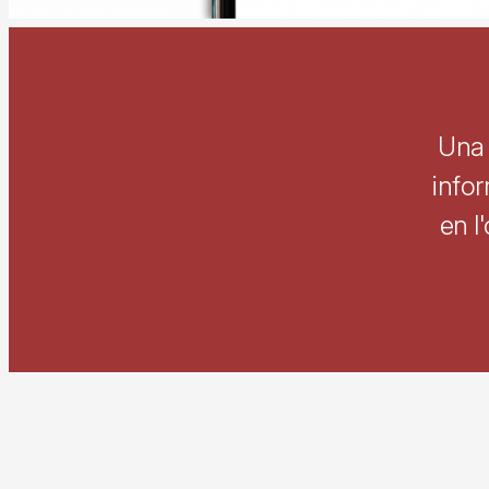
Una 
infor
en l