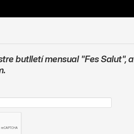
stre butlletí mensual
"Fes Salut"
,
a
m.