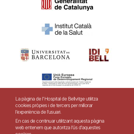
La pàgina de l'Hospital de Bellvitge utilitza
cookies pròpies i de tercers per millorar
Pie
l’experiència de l’usuari.
Contacte
de
En cas de continuar utilitzant aquesta pàgina
Accessibilitat
Avís legal
Ajuda
web entenem que autoritza l’ús d’aquestes