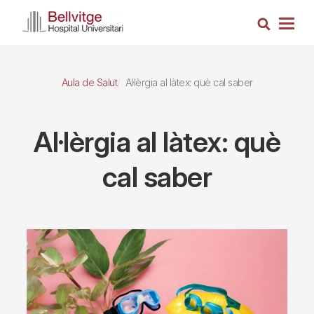
Vés
Cerca
al
Togg
contingut
navig
Aula de Salut
Al·lèrgia al làtex: què cal saber
Al·lèrgia al làtex: què
cal saber
Imagen