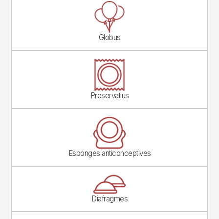
Image
Globus
Image
Preservatius
Image
Esponges anticonceptives
Image
Diafragmes