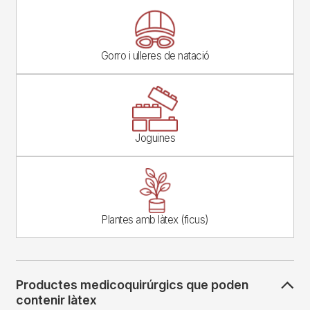
Image
Gorro i ulleres de natació
Image
Joguines
Image
Plantes amb làtex (ficus)
Productes medicoquirúrgics que poden
contenir làtex