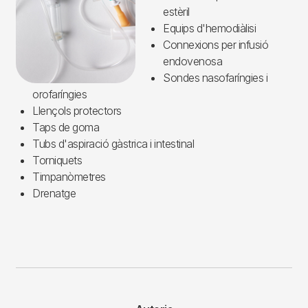
estèril
Equips d'hemodiàlisi
Connexions per infusió
endovenosa
Sondes nasofaríngies i
orofaríngies
Llençols protectors
Taps de goma
Tubs d'aspiració gàstrica i intestinal
Torniquets
Timpanòmetres
Drenatge