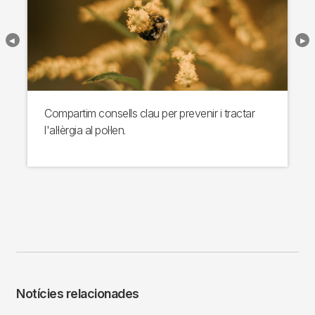
Compartim consells clau per prevenir i tractar
l'al·lèrgia al pol·len.
Notícies relacionades