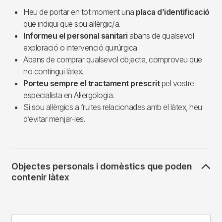
Heu de portar en tot moment una
placa d’identificació
que indiqui que sou al·lèrgic/a.
Informeu el personal sanitari
abans de qualsevol
exploració o intervenció quirúrgica.
Abans de comprar qualsevol objecte, comproveu que
no contingui làtex.
Porteu sempre el tractament prescrit
pel vostre
especialista en Al·lergologia.
Si sou al·lèrgics a fruites relacionades amb el làtex, heu
d’evitar menjar-les.
Objectes personals i domèstics que poden
contenir làtex