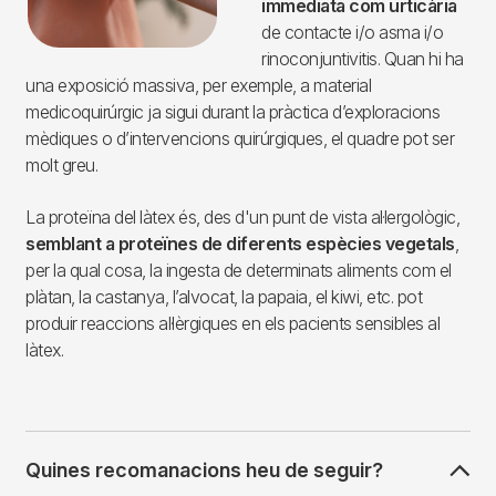
immediata com urticària
de contacte i/o asma i/o
rinoconjuntivitis. Quan hi ha
una exposició massiva, per exemple, a material
medicoquirúrgic ja sigui durant la pràctica d’exploracions
mèdiques o d’intervencions quirúrgiques, el quadre pot ser
molt greu.
La proteïna del làtex és, des d'un punt de vista al·lergològic,
semblant a proteïnes de diferents espècies vegetals
,
per la qual cosa, la ingesta de determinats aliments com el
plàtan, la castanya, l’alvocat, la papaia, el kiwi, etc. pot
produir reaccions al·lèrgiques en els pacients sensibles al
làtex.
Quines recomanacions heu de seguir?