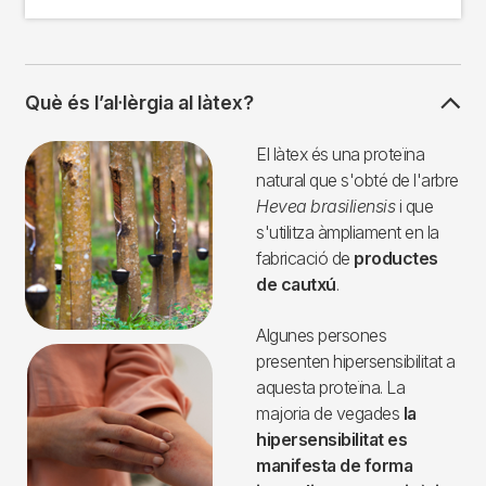
Què és l’al·lèrgia al làtex?
Imagen
El làtex és una proteïna
natural que s'obté de l'arbre
Hevea brasiliensis
i que
s'utilitza àmpliament en la
fabricació de
productes
de cautxú
.
Algunes persones
presenten hipersensibilitat a
aquesta proteïna. La
majoria de vegades
la
hipersensibilitat es
manifesta de forma