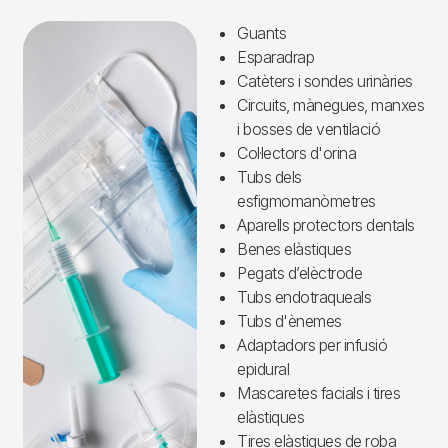
Imagen
Guants
Esparadrap
Catèters i sondes urinàries
Circuits, mànegues, manxes
i bosses de ventilació
Col·lectors d'orina
Tubs dels
esfigmomanòmetres
Aparells protectors dentals
Benes elàstiques
Pegats d’elèctrode
Tubs endotraqueals
Tubs d'ènemes
Adaptadors per infusió
epidural
Mascaretes facials i tires
elàstiques
Tires elàstiques de roba