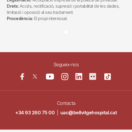
Drets:
Accés, rectificació, supresió i portabilitat de les dades,
limitació i oposició al seu tractament.
Procedència:
El propi interessat.
Segueix-nos
Contacta
+34 93 260 75 00
|
uac@bellvitgehospital.cat