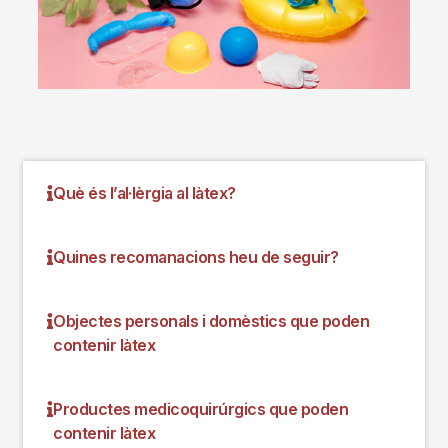
Què és l’al·lèrgia al làtex?
Quines recomanacions heu de seguir?
Objectes personals i domèstics que poden
contenir làtex
Productes medicoquirúrgics que poden
contenir làtex