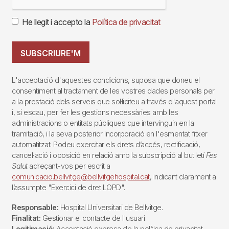
He llegit i accepto la
Política de privacitat
SUBSCRIURE'M
L'acceptació d'aquestes condicions, suposa que doneu el
consentiment al tractament de les vostres dades personals per
a la prestació dels serveis que sol·liciteu a través d'aquest portal
i, si escau, per fer les gestions necessàries amb les
administracions o entitats públiques que intervinguin en la
tramitació, i la seva posterior incorporació en l'esmentat fitxer
automatitzat. Podeu exercitar els drets d’accés, rectificació,
cancel·lació i oposició en relació amb la subscripció al butlletí
Fes
Salut
adreçant-vos per escrit a
comunicacio.bellvitge@bellvitgehospital.cat
, indicant clarament a
l’assumpte "Exercici de dret LOPD".
Responsable:
Hospital Universitari de Bellvitge.
Finalitat:
Gestionar el contacte de l'usuari
Legitimació:
Acceptació expresa de la política de privacitat.