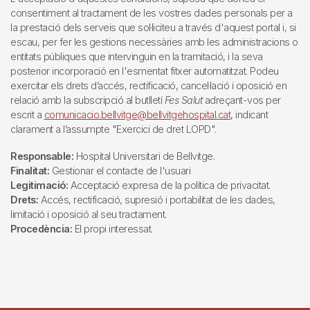
consentiment al tractament de les vostres dades personals per a
la prestació dels serveis que sol·liciteu a través d'aquest portal i, si
escau, per fer les gestions necessàries amb les administracions o
entitats públiques que intervinguin en la tramitació, i la seva
posterior incorporació en l'esmentat fitxer automatitzat. Podeu
exercitar els drets d’accés, rectificació, cancel·lació i oposició en
relació amb la subscripció al butlletí
Fes Salut
adreçant-vos per
escrit a
comunicacio.bellvitge@bellvitgehospital.cat
, indicant
clarament a l’assumpte "Exercici de dret LOPD".
Responsable:
Hospital Universitari de Bellvitge.
Finalitat:
Gestionar el contacte de l'usuari
Legitimació:
Acceptació expresa de la política de privacitat.
Drets:
Accés, rectificació, supresió i portabilitat de les dades,
limitació i oposició al seu tractament.
Procedència:
El propi interessat.