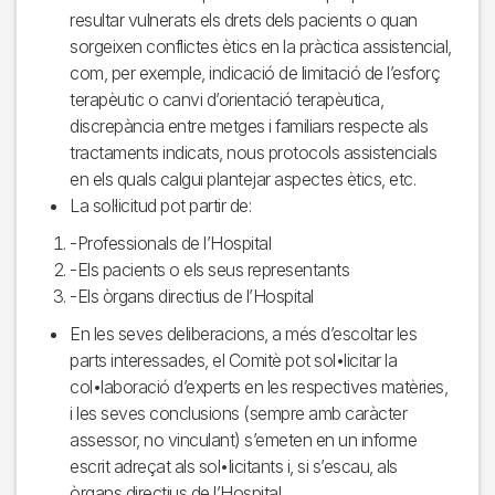
resultar vulnerats els drets dels pacients o quan
sorgeixen conflictes ètics en la pràctica assistencial,
com, per exemple, indicació de limitació de l’esforç
terapèutic o canvi d’orientació terapèutica,
discrepància entre metges i familiars respecte als
tractaments indicats, nous protocols assistencials
en els quals calgui plantejar aspectes ètics, etc.
La sol·licitud pot partir de:
-Professionals de l’Hospital
-Els pacients o els seus representants
-Els òrgans directius de l’Hospital
En les seves deliberacions, a més d’escoltar les
parts interessades, el Comitè pot sol•licitar la
col•laboració d’experts en les respectives matèries,
i les seves conclusions (sempre amb caràcter
assessor, no vinculant) s’emeten en un informe
escrit adreçat als sol•licitants i, si s’escau, als
òrgans directius de l’Hospital.