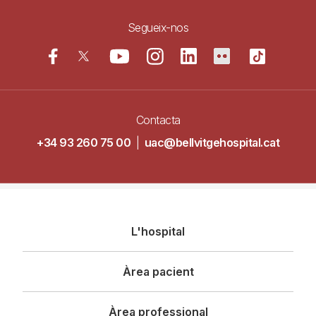
Segueix-nos
Contacta
+34 93 260 75 00
|
uac@bellvitgehospital.cat
Navegació
L'hospital
principal
Àrea pacient
Àrea professional