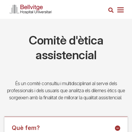
Vés
Cerca
al
Togg
contingut
navig
Comitè d'ètica
assistencial
És un comité consultiu i multidisciplinari al servei dels
professionals i dels usuaris que analitza els dilemes ètics que
sorgeixen amb la finalitat de millorar la qualitat assistencial.
Què fem?