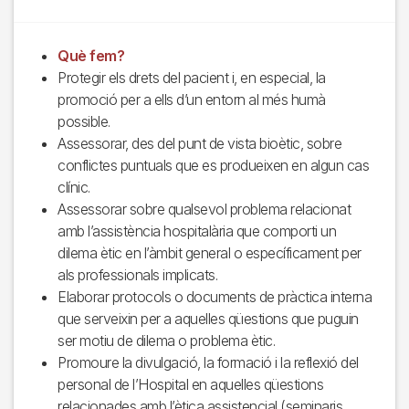
Què fem?
Protegir els drets del pacient i, en especial, la
promoció per a ells d’un entorn al més humà
possible.
Assessorar, des del punt de vista bioètic, sobre
conflictes puntuals que es produeixen en algun cas
clínic.
Assessorar sobre qualsevol problema relacionat
amb l’assistència hospitalària que comporti un
dilema ètic en l’àmbit general o específicament per
als professionals implicats.
Elaborar protocols o documents de pràctica interna
que serveixin per a aquelles qüestions que puguin
ser motiu de dilema o problema ètic.
Promoure la divulgació, la formació i la reflexió del
personal de l’Hospital en aquelles qüestions
relacionades amb l’ètica assistencial (seminaris,