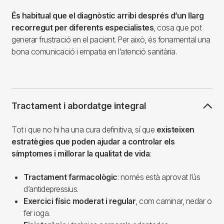
És habitual que el diagnòstic arribi després d’un llarg
recorregut per diferents especialistes
, cosa que pot
generar frustració en el pacient. Per això, és fonamental una
bona comunicació i empatia en l’atenció sanitària.
Tractament i abordatge integral
Tot i que no hi ha una cura definitiva, sí que
existeixen
estratègies que poden ajudar a controlar els
símptomes i millorar la qualitat de vida
:
Tractament farmacològic
: només està aprovat l’ús
d’antidepressius.
Exercici físic moderat i regular
, com caminar, nedar o
fer ioga.