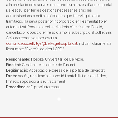
a la prestació dels serveis que sol·liciteu a través d'aquest portal
i, si escau, per fer les gestions necessàries amb les
administracions o entitats públiques que intervinguin en la
tramitació, i la seva posterior incorporació en l'esmentat fitxer
automatitzat. Podeu exercitar els drets d’accés, rectificació,
cancel·lació i oposició en relació amb la subscripció al butlletí
Fes
Salut
adreçant-vos per escrit a
comunicacio.bellvitge@bellvitgehospital.cat
, indicant clarament a
l’assumpte "Exercici de dret LOPD".
Responsable:
Hospital Universitari de Bellvitge.
Finalitat:
Gestionar el contacte de l'usuari
Legitimació:
Acceptació expresa de la política de privacitat.
Drets:
Accés, rectificació, supresió i portabilitat de les dades,
limitació i oposició al seu tractament.
Procedència:
El propi interessat.