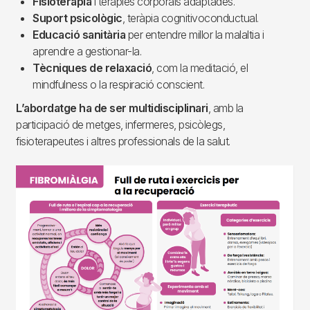
Fisioteràpia
i teràpies corporals adaptades.
Suport psicològic
, teràpia cognitivoconductual.
Educació sanitària
per entendre millor la malaltia i
aprendre a gestionar-la.
Tècniques de relaxació
, com la meditació, el
mindfulness o la respiració conscient.
L’abordatge ha de ser multidisciplinari
, amb la
participació de metges, infermeres, psicòlegs,
fisioterapeutes i altres professionals de la salut.
Imagen