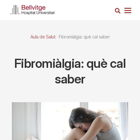
Vés
Cerca
al
Togg
contingut
navig
Aula de Salut
Fibromiàlgia: què cal saber
Fibromiàlgia: què cal
saber
Imagen