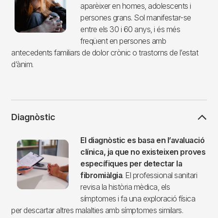
aparèixer en homes, adolescents i
persones grans. Sol manifestar-se
entre els 30 i 60 anys, i és més
freqüent en persones amb
antecedents familiars de dolor crònic o trastorns de l’estat
d’ànim.
Diagnòstic
Imagen
El diagnòstic es basa en l’avaluació
clínica, ja que no existeixen proves
específiques per detectar la
fibromiàlgia
. El professional sanitari
revisa la història mèdica, els
símptomes i fa una exploració física
per descartar altres malalties amb símptomes similars.