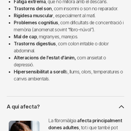
Fatiga extrema
, que no millora amb el descans.
Trastorns del son
, com insomni o son no reparador.
Rigidesa muscular
, especialment al matí.
Problemes cognitius
, com dificultats de concentració i
memòria (anomenat sovint “fibro-núvol”).
Mal de cap
, migranyes, marejos.
Trastorns digestius
, com colon irritable o dolor
abdominal.
Alteracions de l’estat d’ànim,
com ansietat o
depressió.
Hipersensibilitat a soroll
s, llums, olors, temperatures o
canvis ambientals.
A qui afecta?
Imagen
La fibromiàlgia
afecta principalment
dones adultes
, tot i que també pot