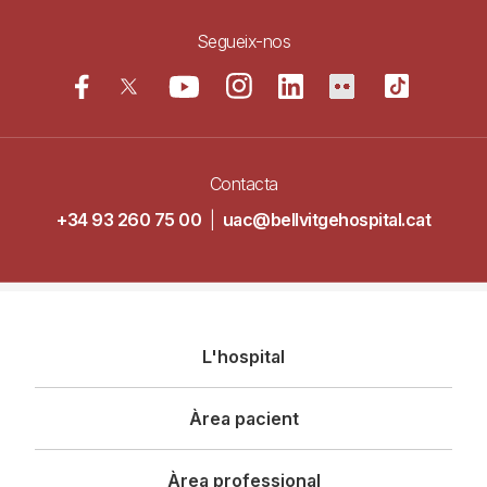
Segueix-nos
Contacta
+34 93 260 75 00
|
uac@bellvitgehospital.cat
Navegació
L'hospital
principal
Àrea pacient
Àrea professional