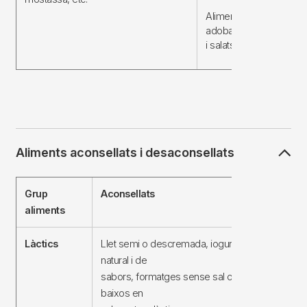
Aliments en salaó, fuma
adobats, assecats
i salats.
Aliments aconsellats i desaconsellats
Grup
Aconsellats
Desaconsel
aliments
Làctics
Llet semi o descremada, iogurt
Formatges e
natural i de
Postres làct
sabors, formatges sense sal o
industrials
baixos en