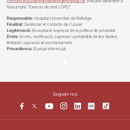
comunicacio.bellvitge@bellvitgehospital.cat
, indicant clarament a
l’assumpte "Exercici de dret LOPD".
Responsable:
Hospital Universitari de Bellvitge.
Finalitat:
Gestionar el contacte de l'usuari
Legitimació:
Acceptació expresa de la política de privacitat.
Drets:
Accés, rectificació, supresió i portabilitat de les dades,
limitació i oposició al seu tractament.
Procedència:
El propi interessat.
Segueix-nos