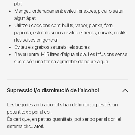
plat.
Mengeu ordenadament: eviteu fer extres, picar o saltar
algun àpat.
Utilitzeu coccions com: bullits, vapor, planxa, forn,
papillota, estofats suaus i eviteu el fregits, guisats, rostits
i les salses en general
Eviteu els greixos saturats i els sucres
Beveu entre 1-1,5 litres d’aigua al dia. Les infusions sense
sucre són una forma agradable de beure aigua.
Supressió i/o disminució de l’alcohol
Les begudes amb alcohol s’han de limitar; aquest és un
potent tòxic per al cor.
És cert que, en petites quantitats, pot ser bo per al cor i el
sistema circulatori.