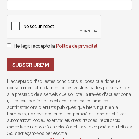
He llegit i accepto la
Política de privacitat
SUBSCRIURE'M
L'acceptació d'aquestes condicions, suposa que doneu el
consentiment al tractament de les vostres dades personals per
a la prestació dels serveis que sol·liciteu a través d'aquest portal
i, si escau, per fer les gestions necessàries amb les
administracions o entitats públiques que intervinguin en la
tramitació, i la seva posterior incorporació en l'esmentat fitxer
automatitzat. Podeu exercitar els drets d’accés, rectificació,
cancel·lació i oposició en relació amb la subscripció al butlletí
Fes
Salut
adreçant-vos per escrit a