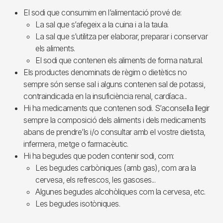
El sodi que consumim en l’alimentació prové de:
La sal que s’afegeix a la cuina i a la taula.
La sal que s’utilitza per elaborar, preparar i conservar
els aliments.
El sodi que contenen els aliments de forma natural.
Els productes denominats de règim o dietètics no
sempre són sense sal i alguns contenen sal de potassi,
contraindicada en la insuficiència renal, cardíaca...
Hi ha medicaments que contenen sodi. S’aconsella llegir
sempre la composició dels aliments i dels medicaments
abans de prendre’ls i/o consultar amb el vostre dietista,
infermera, metge o farmacèutic.
Hi ha begudes que poden contenir sodi, com:
Les begudes carbòniques (amb gas), com ara la
cervesa, els refrescos, les gasoses...
Algunes begudes alcohòliques com la cervesa, etc.
Les begudes isotòniques.