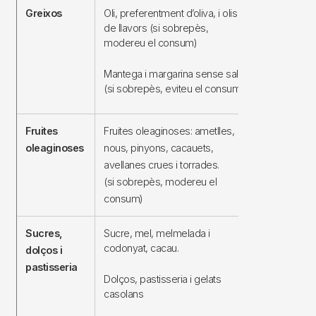
Greixos
Oli, preferentment d’oliva, i olis
La resta
de llavors (si sobrepès,
modereu el consum)
Mantega i margarina sense sal
(si sobrepès, eviteu el consum)
Fruites
Fruites oleaginoses: ametlles,
Fruites olea
oleaginoses
nous, pinyons, cacauets,
salades, d’ap
avellanes crues i torrades.
Olives
(si sobrepès, modereu el
consum)
Sucres,
Sucre, mel, melmelada i
Pastisseria i
codonyat, cacau.
dolços i
industrials
pastisseria
Dolços, pastisseria i gelats
casolans