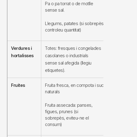
Pa o pa torrat o de motlle
motlle amb s
sense sal.
Llegums, patates (si sobrepès
controleu quantitat)
Verdures i
Totes: fresques i congelades
Totes les
hortalisses
casolanes o industrials
precuinades
sense sal afegida (llegiu
conserva
etiquetes).
Fruites
Fruita fresca, en compota i sucs
Fruita en co
naturals
sucs i nècta
fruita envas
Fruita assecada: panses,
etiqueta)
figues, prunes (si
sobrepès, eviteu-ne el
consum)