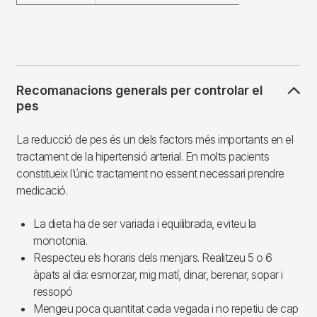
Recomanacions generals per controlar el
pes
La reducció de pes és un dels factors més importants en el
tractament de la hipertensió arterial. En molts pacients
constitueix l’únic tractament no essent necessari prendre
medicació.
La dieta ha de ser variada i equilibrada, eviteu la
monotonia.
Respecteu els horaris dels menjars. Realitzeu 5 o 6
àpats al dia: esmorzar, mig matí, dinar, berenar, sopar i
ressopó
Mengeu poca quantitat cada vegada i no repetiu de cap