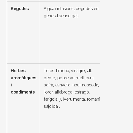
Begudes
Aigua i infusions, begudes en
Aigua amb g
begudes am
general sense gas
Begudes
isotòniques
Begudes
alcohòliques
la cervesa
Herbes
Totes: llimona, vinagre, all,
Condiments 
aromàtiques
pebre, pebre vermell, curri,
mostassa en
i
safrà, canyella, nou moscada,
conserves 
condiments
llorer, alfàbrega, estragó,
vinagre, co
farigola, julivert, menta, romaní,
en general,
sajolida...
extractes de
carn, salses
industrials:
ketchup, sal