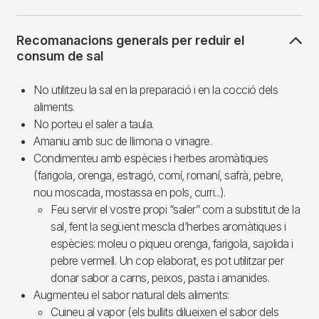
Recomanacions generals per reduir el
consum de sal
No utilitzeu la sal en la preparació i en la cocció dels
aliments.
No porteu el saler a taula.
Amaniu amb suc de llimona o vinagre.
Condimenteu amb espècies i herbes aromàtiques
(farigola, orenga, estragó, comí, romaní, safrà, pebre,
nou moscada, mostassa en pols, curri...).
Feu servir el vostre propi “saler” com a substitut de la
sal, fent la següent mescla d’herbes aromàtiques i
espècies: moleu o piqueu orenga, farigola, sajolida i
pebre vermell. Un cop elaborat, es pot utilitzar per
donar sabor a carns, peixos, pasta i amanides.
Augmenteu el sabor natural dels aliments:
Cuineu al vapor (els bullits dilueixen el sabor dels