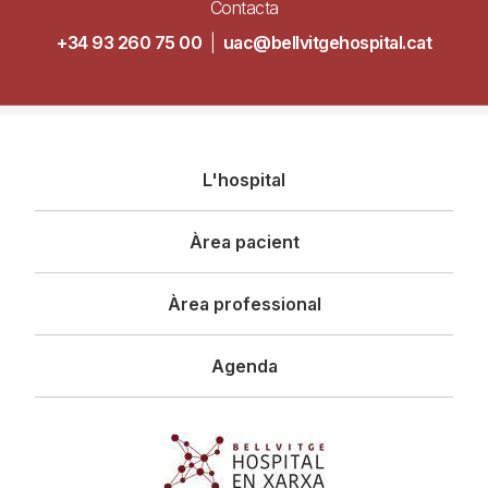
Contacta
+34 93 260 75 00
|
uac@bellvitgehospital.cat
Navegació
L'hospital
principal
Àrea pacient
Àrea professional
Agenda
Imagen