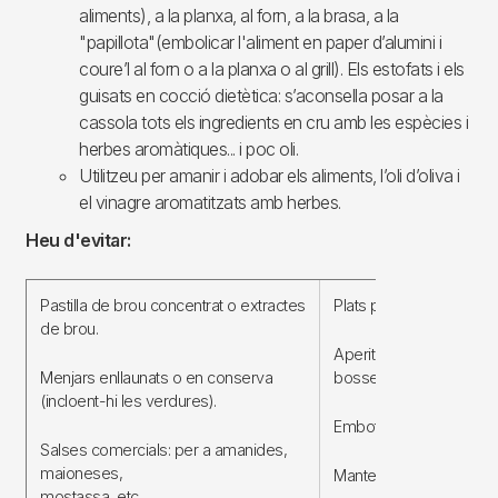
aliments), a la planxa, al forn, a la brasa, a la
"papillota"(embolicar l'aliment en paper d’alumini i
coure’l al forn o a la planxa o al grill). Els estofats i els
guisats en cocció dietètica: s’aconsella posar a la
cassola tots els ingredients en cru amb les espècies i
herbes aromàtiques... i poc oli.
Utilitzeu per amanir i adobar els aliments, l’oli d’oliva i
el vinagre aromatitzats amb herbes.
Heu d'evitar:
Pastilla de brou concentrat o extractes
Plats precuinats.
de brou.
Aperitius salats, enllaun
Menjars enllaunats o en conserva
bosses...
(incloent-hi les verdures).
Embotits en general.
Salses comercials: per a amanides,
maioneses,
Mantega i margarina sa
mostassa, etc.