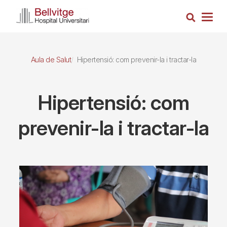
Vés
Cerca
al
Togg
contingut
navig
Aula de Salut
Hipertensió: com prevenir-la i tractar-la
Hipertensió: com
prevenir-la i tractar-la
Imagen