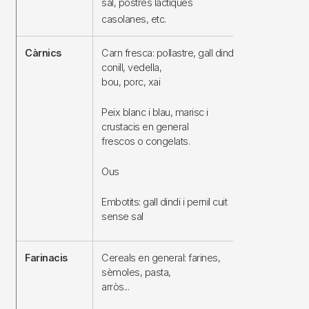
sal, postres làctiques
casolanes, etc.
Càrnics
Carn fresca: pollastre, gall dindi,
Carn fumada
conill, vedella,
o curada, ca
bou, porc, xai
precuinada,
conserva, per
xarcuteria e
Peix blanc i blau, marisc i
embotits, pat
crustacis en general
frescos o congelats.
Peix fumat, s
en conserva.
Ous
crustacis en
conserva, sal
Embotits: gall dindi i pernil cuit
sense sal
Farinacis
Cereals en general: farines,
Tots els pre
sèmoles, pasta,
en llauna, 
arròs...
sobre.
Pa o pa torr