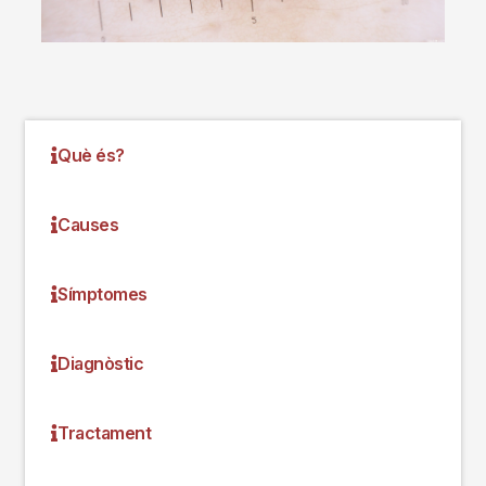
Què és?
Causes
Símptomes
Diagnòstic
Tractament