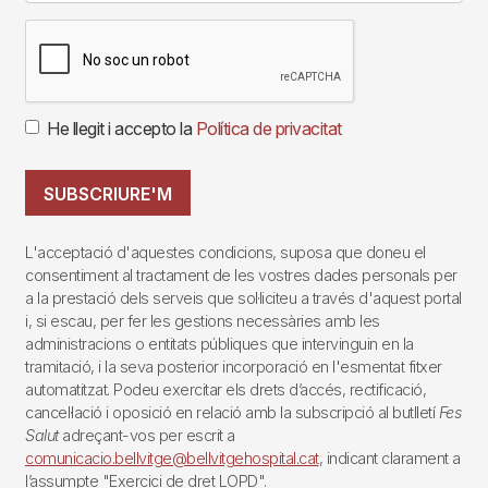
He llegit i accepto la
Política de privacitat
SUBSCRIURE'M
L'acceptació d'aquestes condicions, suposa que doneu el
consentiment al tractament de les vostres dades personals per
a la prestació dels serveis que sol·liciteu a través d'aquest portal
i, si escau, per fer les gestions necessàries amb les
administracions o entitats públiques que intervinguin en la
tramitació, i la seva posterior incorporació en l'esmentat fitxer
automatitzat. Podeu exercitar els drets d’accés, rectificació,
cancel·lació i oposició en relació amb la subscripció al butlletí
Fes
Salut
adreçant-vos per escrit a
comunicacio.bellvitge@bellvitgehospital.cat
, indicant clarament a
l’assumpte "Exercici de dret LOPD".