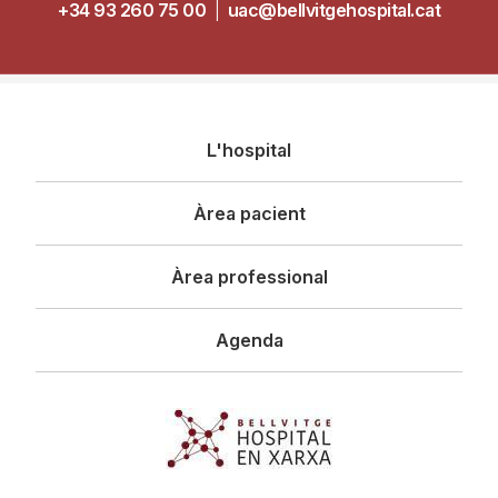
+34 93 260 75 00
|
uac@bellvitgehospital.cat
Navegació
L'hospital
principal
Àrea pacient
Àrea professional
Agenda
Imagen