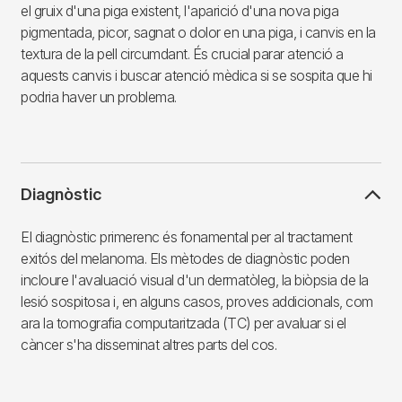
el gruix d'una piga existent, l'aparició d'una nova piga
pigmentada, picor, sagnat o dolor en una piga, i canvis en la
textura de la pell circumdant. És crucial parar atenció a
aquests canvis i buscar atenció mèdica si se sospita que hi
podria haver un problema.
Diagnòstic
El diagnòstic primerenc és fonamental per al tractament
exitós del melanoma. Els mètodes de diagnòstic poden
incloure l'avaluació visual d'un dermatòleg, la biòpsia de la
lesió sospitosa i, en alguns casos, proves addicionals, com
ara la tomografia computaritzada (TC) per avaluar si el
càncer s'ha disseminat altres parts del cos.