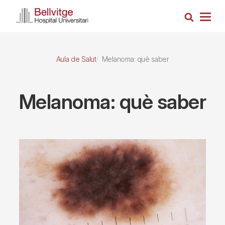
Vés
Cerca
al
Togg
contingut
navig
Aula de Salut
Melanoma: què saber
Melanoma: què saber
Imagen