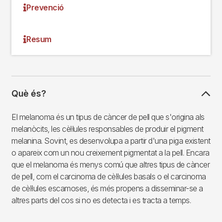
Prevenció
Resum
Què és?
El melanoma és un tipus de càncer de pell que s'origina als
melanòcits, les cèl·lules responsables de produir el pigment
melanina. Sovint, es desenvolupa a partir d'una piga existent
o apareix com un nou creixement pigmentat a la pell. Encara
que el melanoma és menys comú que altres tipus de càncer
de pell, com el carcinoma de cèl·lules basals o el carcinoma
de cèl·lules escamoses, és més propens a disseminar-se a
altres parts del cos si no es detecta i es tracta a temps.