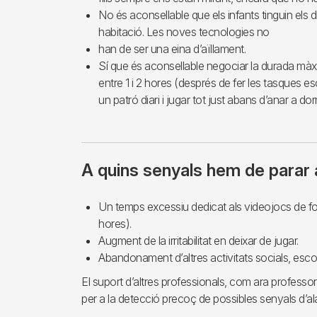
No és aconsellable que els infants tinguin els d
habitació. Les noves tecnologies no
han de ser una eina d’aïllament.
Sí que és aconsellable negociar la durada màx
entre 1 i 2 hores (després de fer les tasques esc
un patró diari i jugar tot just abans d’anar a dorm
A quins senyals hem de parar 
Un temps excessiu dedicat als videojocs de fo
hores).
Augment de la irritabilitat en deixar de jugar.
Abandonament d’altres activitats socials, escola
El suport d’altres professionals, com ara professo
per a la detecció precoç de possibles senyals d’al