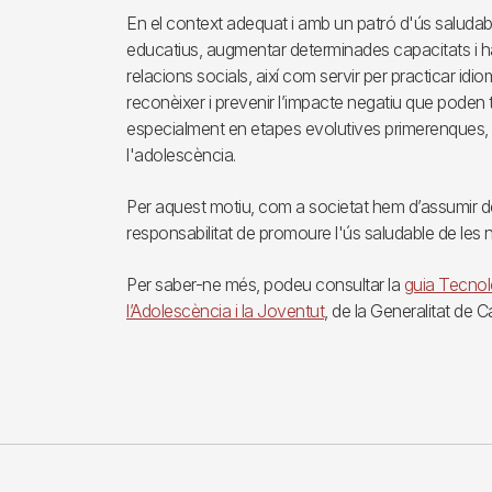
En el context adequat i amb un patró d'ús saludab
educatius, augmentar determinades capacitats i habil
relacions socials, així com servir per practicar id
reconèixer i prevenir l’impacte negatiu que poden t
especialment en etapes evolutives primerenques, 
l'adolescència.
Per aquest motiu, com a societat hem d’assumir d
responsabilitat de promoure l'ús saludable de les
Per saber-ne més, podeu consultar la
guia Tecnolo
l’Adolescència i la Joventut
, de la Generalitat de 