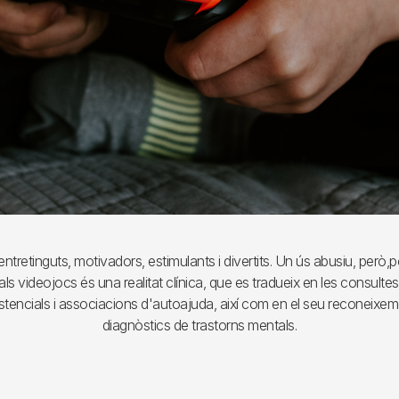
ntretinguts, motivadors, estimulants i divertits. Un ús abusiu, però,p
als videojocs és una realitat clínica, que es tradueix en les consulte
sistencials i associacions d'autoajuda, així com en el seu reconeixe
diagnòstics de trastorns mentals.