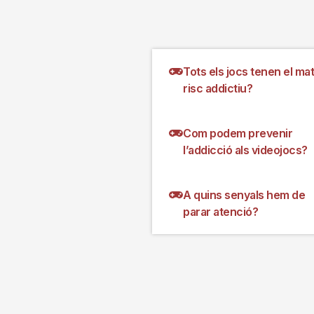
Tots els jocs tenen el mat
risc addictiu?
Com podem prevenir
l’addicció als videojocs?
A quins senyals hem de
parar atenció?