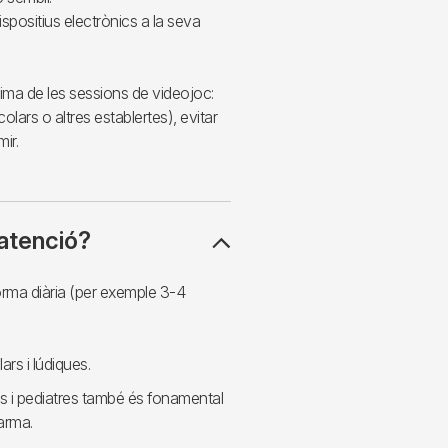
ispositius electrònics a la seva
ima de les sessions de videojoc:
olars o altres establertes), evitar
ir.
atenció?
rma diària (per exemple 3-4
rs i lúdiques.
rs i pediatres també és fonamental
arma.