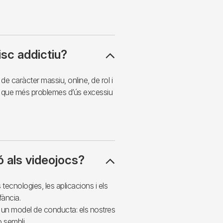
isc addictiu?
e caràcter massiu, online, de rol i
que més problemes d’ús excessiu
 als videojocs?
ecnologies, les aplicacions i els
nfància.
un model de conducta: els nostres
o sembli.