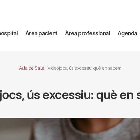
avegación
hospital
Àrea pacient
Àrea professional
Agenda
incipal
Aula de Salut
Videojocs, ús excessiu: què en sabem
jocs, ús excessiu: què en