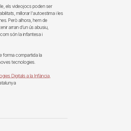
le, els videojocs poden ser
itats, millorar l'autoestima i les
iomes. Però alhora, hem de
enir arran d’un ús abusiu,
com són la infantesa i
e forma compartida la
 noves tecnologies.
gies Digitals a la Infància,
Catalunya