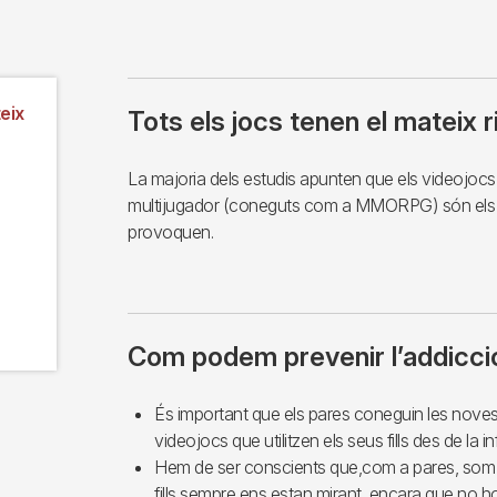
eix
Tots els jocs tenen el mateix r
La majoria dels estudis apunten que els videojocs d
multijugador (coneguts com a MMORPG) són els 
provoquen.
Com podem prevenir l’addicció
És important que els pares coneguin les noves t
videojocs que utilitzen els seus fills des de la i
Hem de ser conscients que,com a pares, som 
fills sempre ens estan mirant, encara que no h