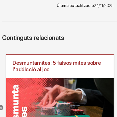
Última actualització
24/11/2025
Continguts relacionats
Desmuntamites: 5 falsos mites sobre
l'addicció al joc