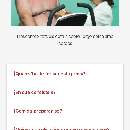
Descobreix tots els detalls sobre l'ergometria amb
isòtops
Quan s'ha de fer aquesta prova?
En què consisteix?
Com cal preparar-se?
Quines complicacions poden presentar-se?