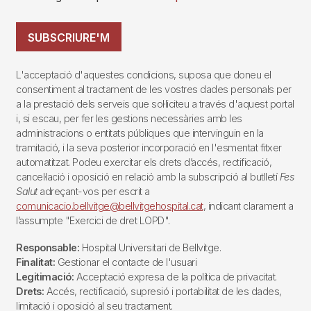
SUBSCRIURE'M
L'acceptació d'aquestes condicions, suposa que doneu el
consentiment al tractament de les vostres dades personals per
a la prestació dels serveis que sol·liciteu a través d'aquest portal
i, si escau, per fer les gestions necessàries amb les
administracions o entitats públiques que intervinguin en la
tramitació, i la seva posterior incorporació en l'esmentat fitxer
automatitzat. Podeu exercitar els drets d’accés, rectificació,
cancel·lació i oposició en relació amb la subscripció al butlletí
Fes
Salut
adreçant-vos per escrit a
comunicacio.bellvitge@bellvitgehospital.cat
, indicant clarament a
l’assumpte "Exercici de dret LOPD".
Responsable:
Hospital Universitari de Bellvitge.
Finalitat:
Gestionar el contacte de l'usuari
Legitimació:
Acceptació expresa de la política de privacitat.
Drets:
Accés, rectificació, supresió i portabilitat de les dades,
limitació i oposició al seu tractament.