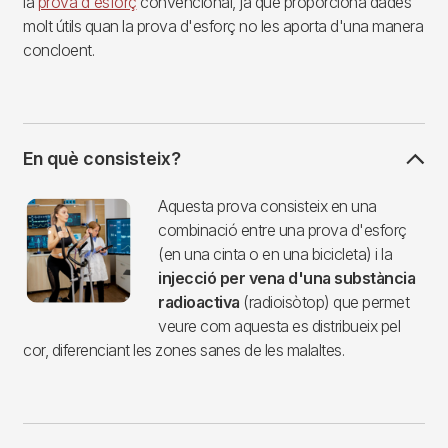
la
prova d'esforç
convencional, ja que proporciona dades
molt útils quan la prova d'esforç no les aporta d'una manera
concloent.
En què consisteix?
Imagen
Aquesta prova consisteix en una
combinació entre una prova d'esforç
(en una cinta o en una bicicleta) i la
injecció per vena d'una substància
radioactiva
(radioisòtop) que permet
veure com aquesta es distribueix pel
cor, diferenciant les zones sanes de les malaltes.