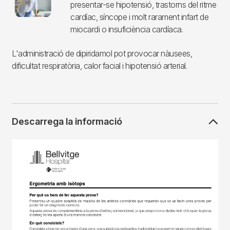
presentar-se hipotensió, trastorns del ritme
cardíac, síncope i molt rarament infart de
miocardi o insuficiència cardíaca.
L'administració de dipiridamol pot provocar nàusees,
dificultat respiratòria, calor facial i hipotensió arterial.
Descarrega la informació
Imagen