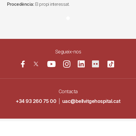
Procedència:
El propi interessat.
Segueix-nos
Contacta
+34 93 260 75 00
|
uac@bellvitgehospital.cat