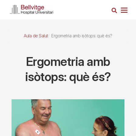
Vés
Cerca
al
Togg
contingut
navig
Aula de Salut
Ergometria amb isòtops: què és?
Ergometria amb
isòtops: què és?
Imagen