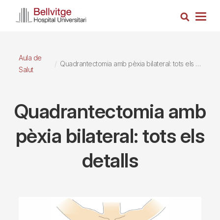
Vés
Cerca
al
Togg
contingut
navig
Aula de
Quadrantectomia amb pèxia bilateral: tots els detalls
Salut
Quadrantectomia amb
pèxia bilateral: tots els
detalls
Imagen