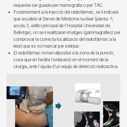
requereix ser guiada per mamografia o per TAC.
Posteriorment a la injecció del radiofàrmac, se li indicarà
que acudeixi al Servei de Medicina nuclear (planta -1,
accés 3, edifici principal de l'Hospital Universitari de
Bellvitge), on se li realitzaran imatges (gammagrafies) per
comprovar la correcta localització del radiofàrmac a la
lesió que es vol marcar per extirpar.
El radiofàrmac roman dipositat a la zona de la punció,
cosa que en facilita l'extirpació en el moment de la
cirurgia, amb l'ajuda d'un equip de detecció radioactiva.
Imagen