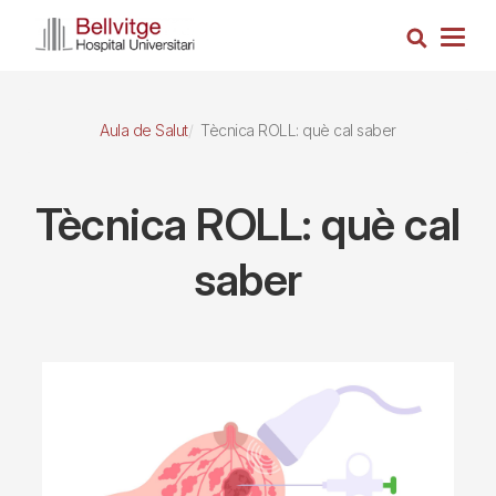
Vés
Cerca
al
Togg
contingut
navig
Aula de Salut
Tècnica ROLL: què cal saber
Tècnica ROLL: què cal
saber
Imagen