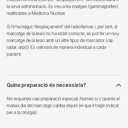
la seva administració. Es veu a les imatges (gammagrafies)
realitzades a Medicina Nuclear.
Si hi ha hagut “desplaçament” del radiofàrmac i, per tant, el
marcatge de la lesió no ha estat correcte, es pot fer un nou
marcatge de la lesió amb un altre tipus de marcador (clip
radar, arpó). Es valorarà de manera individual a cada
pacient.
Quina preparació és necessària?
No requereix cap preparació especial. Només si s'operés el
mateix dia del marcatge caldria dejuni (el que li hagin indicat
per a la cirurgia).