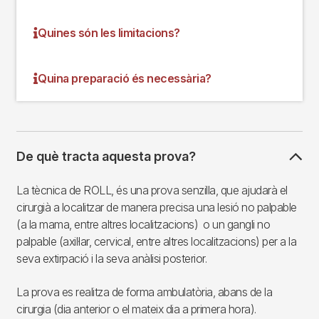
Quines són les limitacions?
Quina preparació és necessària?
De què tracta aquesta prova?
La tècnica de ROLL, és una prova senzilla, que ajudarà el
cirurgià a localitzar de manera precisa una lesió no palpable
(a la mama, entre altres localitzacions) o un gangli no
palpable (axil·lar, cervical, entre altres localitzacions) per a la
seva extirpació i la seva anàlisi posterior.
La prova es realitza de forma ambulatòria, abans de la
cirurgia (dia anterior o el mateix dia a primera hora).