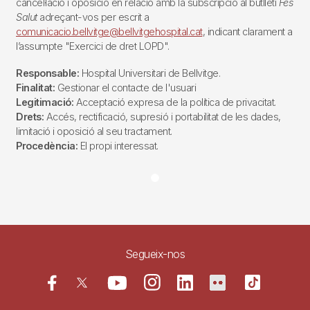
cancel·lació i oposició en relació amb la subscripció al butlletí
Fes
Salut
adreçant-vos per escrit a
comunicacio.bellvitge@bellvitgehospital.cat
, indicant clarament a
l’assumpte "Exercici de dret LOPD".
Responsable:
Hospital Universitari de Bellvitge.
Finalitat:
Gestionar el contacte de l'usuari
Legitimació:
Acceptació expresa de la política de privacitat.
Drets:
Accés, rectificació, supresió i portabilitat de les dades,
limitació i oposició al seu tractament.
Procedència:
El propi interessat.
Segueix-nos