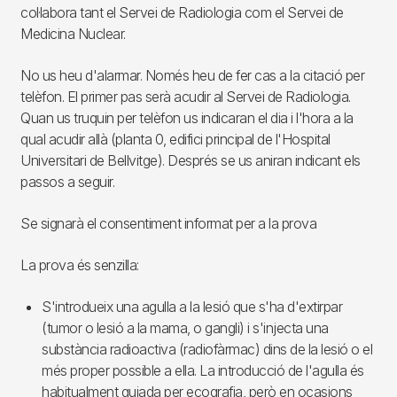
col·labora tant el Servei de Radiologia com el Servei de
Medicina Nuclear.
No us heu d'alarmar. Només heu de fer cas a la citació per
telèfon. El primer pas serà acudir al Servei de Radiologia.
Quan us truquin per telèfon us indicaran el dia i l'hora a la
qual acudir allà (planta 0, edifici principal de l'Hospital
Universitari de Bellvitge). Després se us aniran indicant els
passos a seguir.
Se signarà el consentiment informat per a la prova
La prova és senzilla:
S'introdueix una agulla a la lesió que s'ha d'extirpar
(tumor o lesió a la mama, o gangli) i s'injecta una
substància radioactiva (radiofàrmac) dins de la lesió o el
més proper possible a ella. La introducció de l'agulla és
habitualment guiada per ecografia, però en ocasions