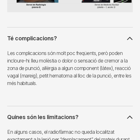
Té complicacions?
Les complicacions són molt poc freqüents, però poden
incloure-hi: lleu molèstia o dolor o sensació de cremor a la
zona de punció, al·lèrgia a algun component (làtex), reacció
vagal (mareig), petit hematoma al lloc de la punció, entre les
més habituals.
Quines són les limitacions?
En alguns casos, el radiofàrmac no queda localitzat
exactament a la lesió per “desplaçament” del mateix durant