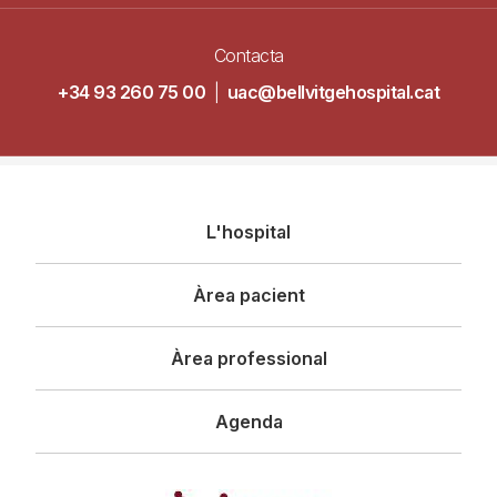
Contacta
+34 93 260 75 00
|
uac@bellvitgehospital.cat
Navegació
L'hospital
principal
Àrea pacient
Àrea professional
Agenda