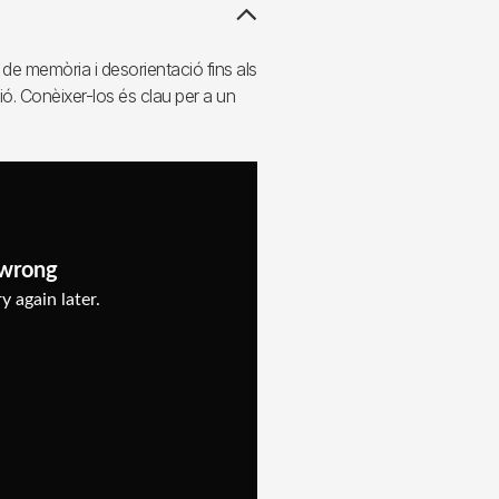
de memòria i desorientació fins als
ó. Conèixer-los és clau per a un