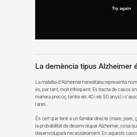
La demència tipus Alzheimer é
La malaltia d'Alzheimer hereditària representa nomé
és, per tant, molt infreqüent. Es tracta de casos en 
manera precoç (entre els 40 i els 50 anys) i s'as
rares.
És cert que tenir a un familiar directe (mare, par
la probabilitat de desenvolupar Alzheimer, cosa qu
desenvoluparà necessàriament. En aquests casos,