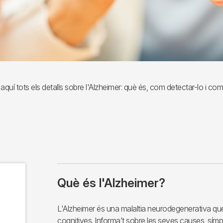
aquí tots els detalls sobre l'Alzheimer: què és, com detectar-lo i com
Què és l'Alzheimer?
L'Alzheimer és una malaltia neurodegenerativa que
cognitives. Informa’t sobre les seves causes, símp