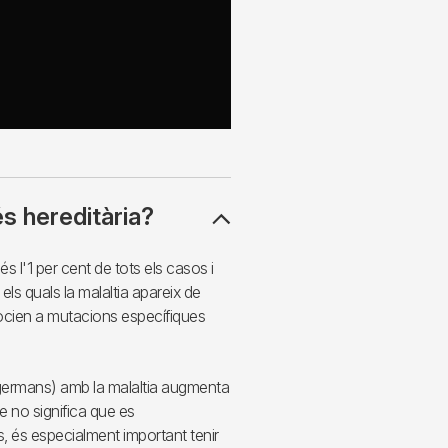
s hereditària?
s l'1 per cent de tots els casos i
els quals la malaltia apareix de
socien a mutacions específiques
e, germans) amb la malaltia augmenta
e no significa que es
 és especialment important tenir