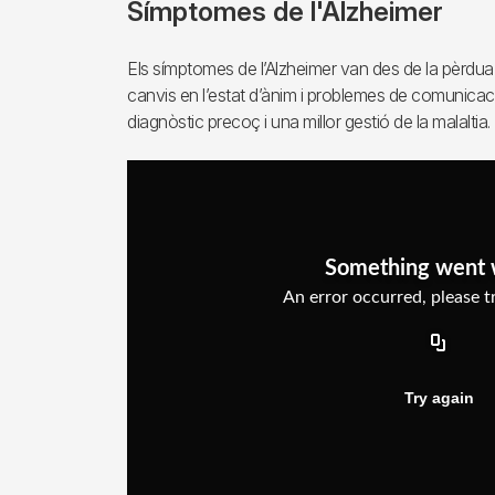
Símptomes de l'Alzheimer
Els símptomes de l’Alzheimer van des de la pèrdua 
canvis en l’estat d’ànim i problemes de comunicaci
diagnòstic precoç i una millor gestió de la malaltia.