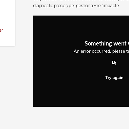
diagnòstic precoç per gestionar-ne l’impacte.
er