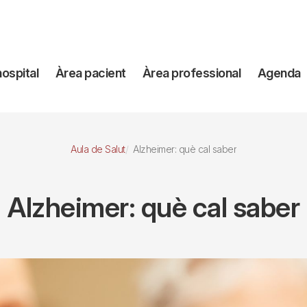
avegación
hospital
Àrea pacient
Àrea professional
Agenda
incipal
Aula de Salut
Alzheimer: què cal saber
Alzheimer: què cal saber