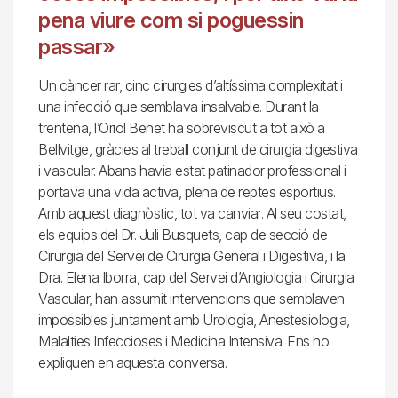
pena viure com si poguessin
passar»
Un càncer rar, cinc cirurgies d’altíssima complexitat i
una infecció que semblava insalvable. Durant la
trentena, l’Oriol Benet ha sobreviscut a tot això a
Bellvitge, gràcies al treball conjunt de cirurgia digestiva
i vascular. Abans havia estat patinador professional i
portava una vida activa, plena de reptes esportius.
Amb aquest diagnòstic, tot va canviar. Al seu costat,
els equips del Dr. Juli Busquets, cap de secció de
Cirurgia del Servei de Cirurgia General i Digestiva, i la
Dra. Elena Iborra, cap del Servei d’Angiologia i Cirurgia
Vascular, han assumit intervencions que semblaven
impossibles juntament amb Urologia, Anestesiologia,
Malalties Infeccioses i Medicina Intensiva. Ens ho
expliquen en aquesta conversa.