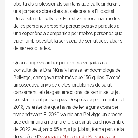
oberta als professionals sanitaris que va llegir durant
una jornada sobre obesitat celebrada a l’Hospital
Universitari de Bellvitge. El text va emocionar moltes
de les persones presents perquè posava paraules a
una experiència compartida per moltes persones que
viuen amb obesitat: la sensació de ser jutjades abans
de ser escoltades.
Quan Jorge va arribar per primera vegada a la
consulta de la Dra. Núria Vilarrasa, endocrinòloga de
Bellvitge, carregava molt més que 156 quilos. També
arrossegava anys de dietes, problemes de salut,
cansament i el desgast emocional de sentir-se jutjat
constantment pel seu pes. Després de patir un infart el
2016, va entendre que havia de fer alguna cosa per
tirar endavant. El 2020 va iniciar a Bellvitge un procés
que culminaria amb una cirurgia bariàtrica el novembre
de 2022. Avui, amb 65 anys i ja jubilat, forma part de la
direcció de l’
Associació Nacional de Persones que