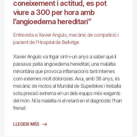
coneixement i actitud, es pot
viure a 300 per hora amb
l’angioedema hereditari”
Entrevista a Xavier Angulo, mecànic de competició i
pacient de l’Hospital de Bellvitge
Xavier Angulo va trigar vint-i-un anys a saber què li
passava: patia angioedema hereditari, una malaltia
minoritària que provoca inflamacions tant internes
com externes molt doloroses. Avui, amb 38 anys, és
mecànic de motos al Mundial de Superbikes i treballa
sota pressió extrema en un dels equips més exigents
del món. Ni la malaltia ni el retard en el diagnòstic l’han
frenat.
LLEGEIX MÉS