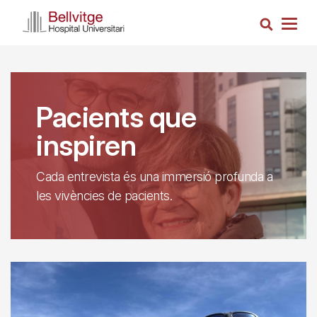
Vés
Cerca
al
Togg
contingut
navig
Pacients que
inspiren
Cada entrevista és una immersió profunda a
les vivències de pacients.