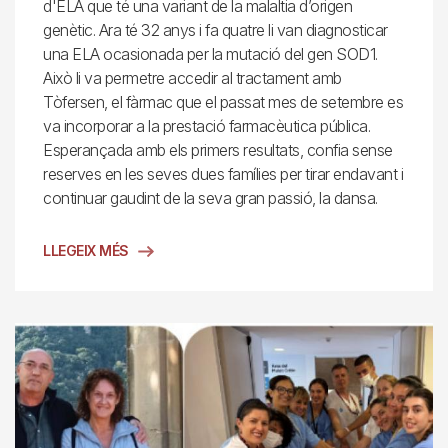
d'ELA que té una variant de la malaltia d’origen
genètic. Ara té 32 anys i fa quatre li van diagnosticar
una ELA ocasionada per la mutació del gen SOD1.
Això li va permetre accedir al tractament amb
Tòfersen, el fàrmac que el passat mes de setembre es
va incorporar a la prestació farmacèutica pública.
Esperançada amb els primers resultats, confia sense
reserves en les seves dues famílies per tirar endavant i
continuar gaudint de la seva gran passió, la dansa.
LLEGEIX MÉS