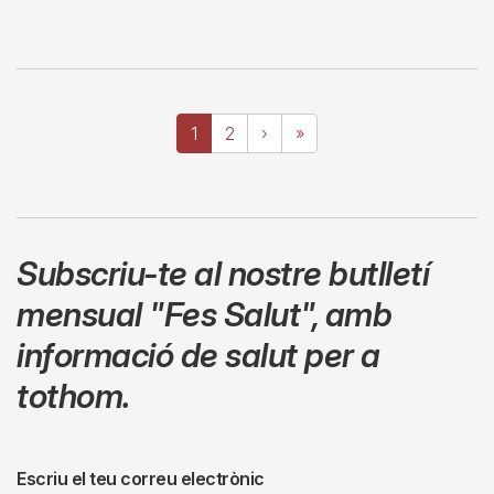
Paginació
Pàgina
1
Page
2
Pàgina
›
Última
»
actual
següent
pàgina
Subscriu-te al nostre butlletí
mensual
"Fes Salut"
,
amb
informació de salut per a
tothom.
Escriu el teu correu electrònic