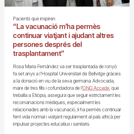
Pacients que inspiren
“La vacunació m’ha permès
continuar viatjant i ajudant altres
persones després del
trasplantament”
Rosa Maria Fernández va ser trasplantada de ronyó
fa set anys a l’Hospital Universitari de Bellvitge gràcies
a la donació en viu de la seva germana. Advocada,
mare de tres fills i cofundadora de l’
ONG Accede
, que
treballa a Etiòpia, assegura que seguir estrictament les
recomanacions mèdiques, especialment les
relacionades amb la vacunació, li ha permès continuar
fent vida normal i viatjant regularment al país africà per
impulsar projectes educatius i sanitaris.