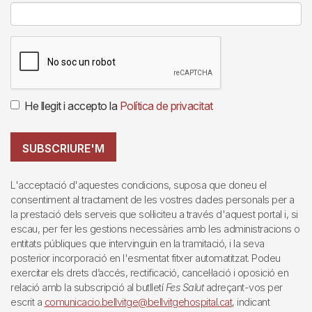
He llegit i accepto la
Política de privacitat
SUBSCRIURE'M
L'acceptació d'aquestes condicions, suposa que doneu el
consentiment al tractament de les vostres dades personals per a
la prestació dels serveis que sol·liciteu a través d'aquest portal i, si
escau, per fer les gestions necessàries amb les administracions o
entitats públiques que intervinguin en la tramitació, i la seva
posterior incorporació en l'esmentat fitxer automatitzat. Podeu
exercitar els drets d’accés, rectificació, cancel·lació i oposició en
relació amb la subscripció al butlletí
Fes Salut
adreçant-vos per
escrit a
comunicacio.bellvitge@bellvitgehospital.cat
, indicant