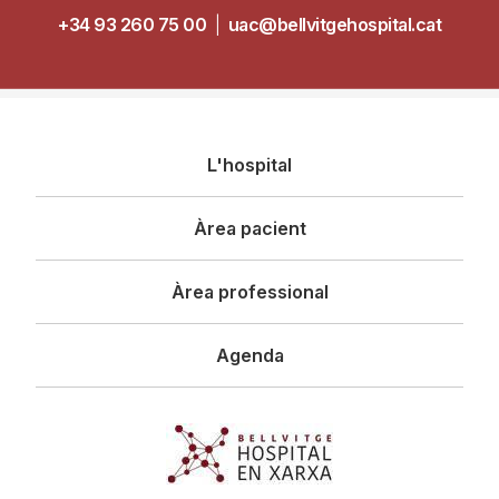
+34 93 260 75 00
|
uac@bellvitgehospital.cat
Navegació
L'hospital
principal
Àrea pacient
Àrea professional
Agenda
Imagen