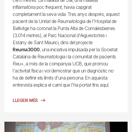
inflamatòria poc freqüent, havia capgirat
completament la seva vida. Tres anys després, aquest
pacient de la Unitat de Reumatologia de l'Hospital de
Bellvitge ha coronat la Punta Alta de Comalesbienes
(3.014 metres), al Parc Nacional d'Aigüestortes i
Estany de Sant Maurici, dins del projecte
Reuma3000
, una iniciativa impulsada per la Societat
Catalana de Reumatologia i la comunitat de pacients
Reu+, a més de la companyia UCB, que promou
l'activitat física i vol demostrar que un diagnòstic no
ha de definir els límits d'una persona. En aquesta
entrevista explica el camí que l'ha portat fins aquí.
LLEGEIX MÉS