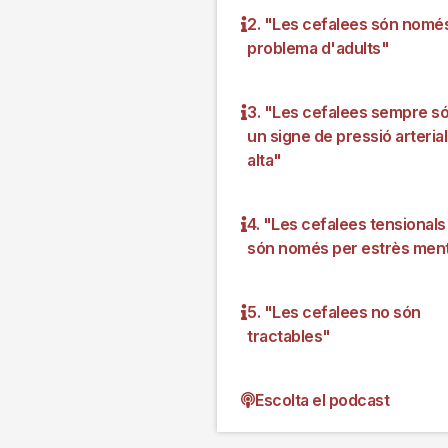
2. "Les cefalees són nomé
problema d'adults"
3. "Les cefalees sempre s
un signe de pressió arterial
alta"
4. "Les cefalees tensionals
són només per estrès ment
5. "Les cefalees no són
tractables"
Escolta el podcast