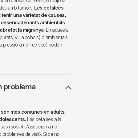
oden causar cefalees, la majoria
ades amb tumors.
Les cefalees
enir una varietat de causes,
ls desencadenants ambientals
sobretot la migranya
. En aquests
curats, vi i alcohols) o ambientals
xa pressió amb fred sec) poden
n problema
es són més comunes en adults,
dolescents.
Les cefalees a la
uses i sovint s'associen amb
o problemes de visió. Si bé no