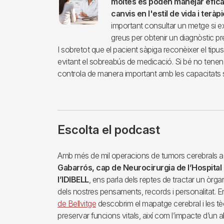
moltes es poden manejar efi
canvis en l'estil de vida i ter
important consultar un metge si e
greus per obtenir un diagnòstic pr
I sobretot que el pacient sàpiga reconèixer el tipu
evitant el sobreabús de medicació. Si bé no tenen un
controla de manera important amb les capacitats so
Escolta el podcast
Amb més de mil operacions de tumors cerebrals a 
Gabarrós, cap de Neurocirurgia de l’Hospital d
l’IDIBELL
, ens parla dels reptes de tractar un òrg
dels nostres pensaments, records i personalitat. 
de Bellvitge
descobrim el mapatge cerebral i les tè
preservar funcions vitals, així com l’impacte d’un ab