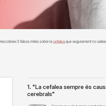
escobreix 5 falsos mites sobre la
cefalea
que segurament no sabie
1. "La cefalea sempre és cau
cerebrals"
Imagen