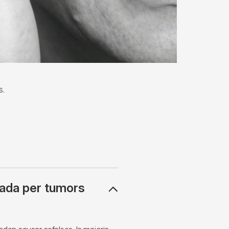
s.
sada per tumors