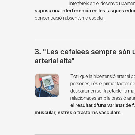
interfereix en el desenvolupamen
suposa una interferència en les tasques educ
concentració i absentisme escolar.
3. "Les cefalees sempre són u
arterial alta"
Imagen
Tot i que la hipertensió arterial
persones, i és el primer factor
descartar en ser tractable, la ma
relacionades amb la pressió arteri
el resultat d'una varietat de 
muscular, estrès o trastorns vasculars.