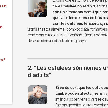
Encara que els tumors cerebrals p
s un
de les cefalees no estan relacion
són un símptoma comú que pot t
que van des de l'estrès fins a
com les cefalees tensionals, i 
ón
últims fins i tot aliments (com xocolata, formatges 
com olors o factors meteorològics (fronts de bai
desencadenar episodis de migranya.
al"
2. "Les cefalees són només u
d'adults"
Imagen
Si bé és cert que les cefale
també poden afectar nens i a
infància poden tenir diverses ca
factors genètics, estrès escolar 