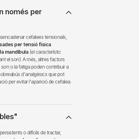
ón només per
esencadenar cefalees tensionals,
ades per tensió física
i la mandíbula
(el característic
nt el son). A més, altres factors
son o la fatiga poden contribuir a
 sobreabús d'analgèsics que pot
ió per evitar l'aparició de cefalea.
ables"
rsistents o difícils de tractar,