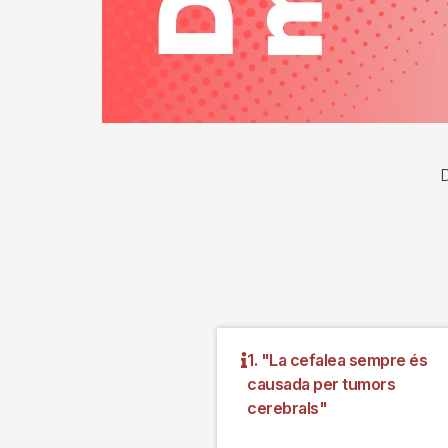
D
1. "La cefalea sempre és
causada per tumors
cerebrals"