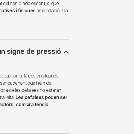
t del nen o adolescent, sí que
atives i físiques
amb relació a la
n signe de pressió
 pot causar cefalees en algunes
 desencadenant que hem de
joria de les cefalees no estaran
al alta.
Les cefalees poden ser
factors, com ara tensió