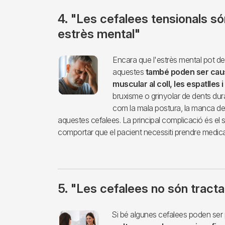
4. "Les cefalees tensionals s
estrès mental"
Imagen
Encara que l'estrès mental pot d
aquestes
també poden ser caus
muscular al coll, les espatlles 
bruxisme o grinyolar de dents dura
com la mala postura, la manca de 
aquestes cefalees. La principal complicació és el
comportar que el pacient necessiti prendre medicac
5. "Les cefalees no són tract
Imagen
Si bé algunes cefalees poden ser pe