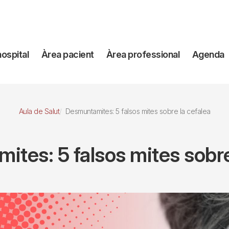
avegación
hospital
Àrea pacient
Àrea professional
Agenda
incipal
Aula de Salut
Desmuntamites: 5 falsos mites sobre la cefalea
tes: 5 falsos mites sobre