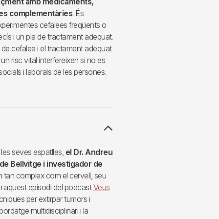
caçment amb medicaments,
àpies complementàries
. És
xperimentes cefalees freqüents o
ecís i un pla de tractament adequat.
s de cefalea i el tractament adequat
 risc vital interfereixen si no es
cials i laborals de les persones.
les seves espatlles,
el Dr. Andreu
e Bellvitge i investigador de
an tan complex com el cervell, seu
En aquest episodi del podcast
Veus
cniques per extirpar tumors i
ordatge multidisciplinari i la