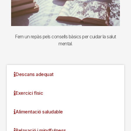
Fem un repàs pels consells bàsics per cuidar la salut
mental.
Descans adequat
Exercici físic
Alimentació saludable
Relaxació i mindfulness