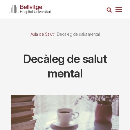
Vés
Cerca
al
Togg
contingut
navig
Aula de Salut
Decàleg de salut mental
Decàleg de salut
mental
Imagen