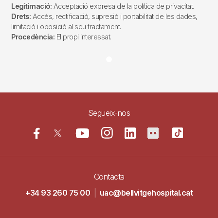
Legitimació:
Acceptació expresa de la política de privacitat.
Drets:
Accés, rectificació, supresió i portabilitat de les dades,
limitació i oposició al seu tractament.
Procedència:
El propi interessat.
Segueix-nos
Contacta
+34 93 260 75 00
|
uac@bellvitgehospital.cat