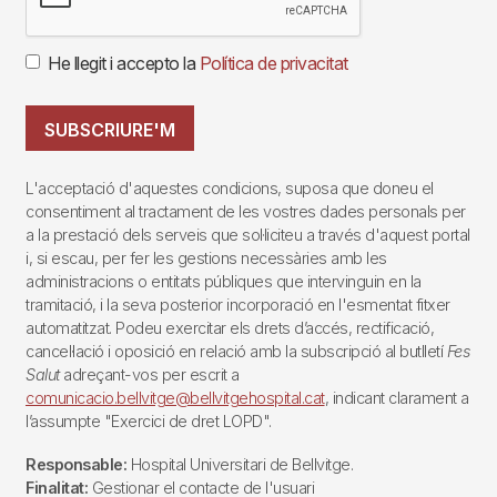
He llegit i accepto la
Política de privacitat
SUBSCRIURE'M
L'acceptació d'aquestes condicions, suposa que doneu el
consentiment al tractament de les vostres dades personals per
a la prestació dels serveis que sol·liciteu a través d'aquest portal
i, si escau, per fer les gestions necessàries amb les
administracions o entitats públiques que intervinguin en la
tramitació, i la seva posterior incorporació en l'esmentat fitxer
automatitzat. Podeu exercitar els drets d’accés, rectificació,
cancel·lació i oposició en relació amb la subscripció al butlletí
Fes
Salut
adreçant-vos per escrit a
comunicacio.bellvitge@bellvitgehospital.cat
, indicant clarament a
l’assumpte "Exercici de dret LOPD".
Responsable:
Hospital Universitari de Bellvitge.
Finalitat:
Gestionar el contacte de l'usuari