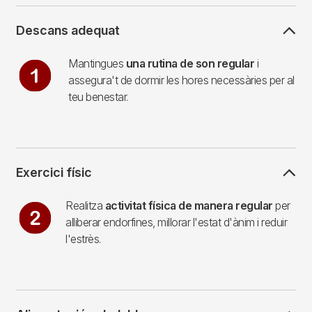
Descans adequat
Imagen
Mantingues
una rutina de son regular
i
assegura't de dormir les hores necessàries per al
teu benestar.
Exercici físic
Imagen
Realitza
activitat física de manera regular
per
alliberar endorfines, millorar l'estat d'ànim i reduir
l'estrès.