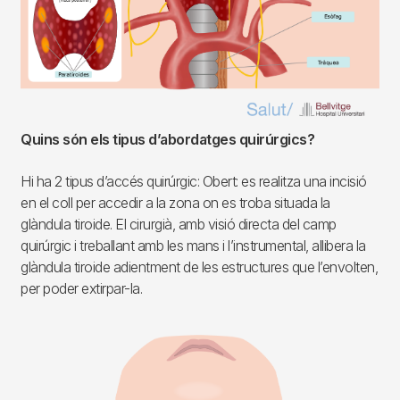
Quins són els tipus d’abordatges quirúrgics?
Hi ha 2 tipus d’accés quirúrgic: Obert: es realitza una incisió
en el coll per accedir a la zona on es troba situada la
glàndula tiroide. El cirurgià, amb visió directa del camp
quirúrgic i treballant amb les mans i l’instrumental, allibera la
glàndula tiroide adientment de les estructures que l’envolten,
per poder extirpar-la.
Imagen