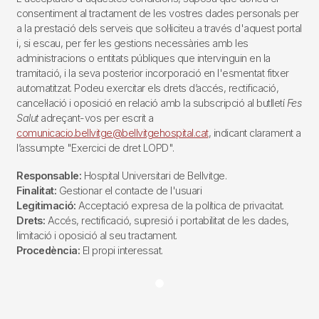
consentiment al tractament de les vostres dades personals per
a la prestació dels serveis que sol·liciteu a través d'aquest portal
i, si escau, per fer les gestions necessàries amb les
administracions o entitats públiques que intervinguin en la
tramitació, i la seva posterior incorporació en l'esmentat fitxer
automatitzat. Podeu exercitar els drets d’accés, rectificació,
cancel·lació i oposició en relació amb la subscripció al butlletí
Fes
Salut
adreçant-vos per escrit a
comunicacio.bellvitge@bellvitgehospital.cat
, indicant clarament a
l’assumpte "Exercici de dret LOPD".
Responsable:
Hospital Universitari de Bellvitge.
Finalitat:
Gestionar el contacte de l'usuari
Legitimació:
Acceptació expresa de la política de privacitat.
Drets:
Accés, rectificació, supresió i portabilitat de les dades,
limitació i oposició al seu tractament.
Procedència:
El propi interessat.