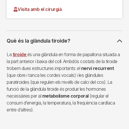
Visita amb el cirurgià
Què és la glàndula tiroide?
La
tiroide
és una glàndula en forma de papallona situada a
la part anterior i baixa del coll. Ambdós costats de la tiroide
trobem dues estructures importants: el
nervi recurrent
(que obre i tanca les cordes vocals) i les glàndules
paratiroides (que regulen els nivells de calci del cos). La
funció de la glàndula tiroide és produir les hormones
necessàries per al
metabolisme corporal
(regular el
consum d’energia, la temperatura, la freqüència cardíaca
entre d’altres).