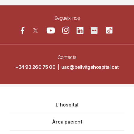
Segueix-nos
Contacta
+34 93 260 75 00
|
uac@bellvitgehospital.cat
Navegació
L'hospital
principal
Àrea pacient