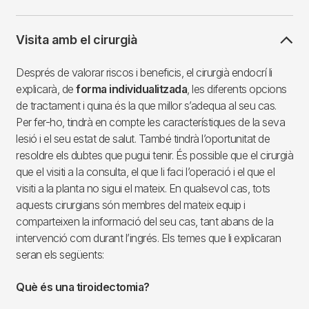
Visita amb el cirurgià
Després de valorar riscos i beneficis, el cirurgià endocrí li
explicarà, de
forma individualitzada
, les diferents opcions
de tractament i quina és la que millor s’adequa al seu cas.
Per fer-ho, tindrà en compte les característiques de la seva
lesió i el seu estat de salut. També tindrà l’oportunitat de
resoldre els dubtes que pugui tenir. És possible que el cirurgià
que el visiti a la consulta, el que li faci l’operació i el que el
visiti a la planta no sigui el mateix. En qualsevol cas, tots
aquests cirurgians són membres del mateix equip i
comparteixen la informació del seu cas, tant abans de la
intervenció com durant l’ingrés. Els temes que li explicaran
seran els següents:
Què és una tiroidectomia?