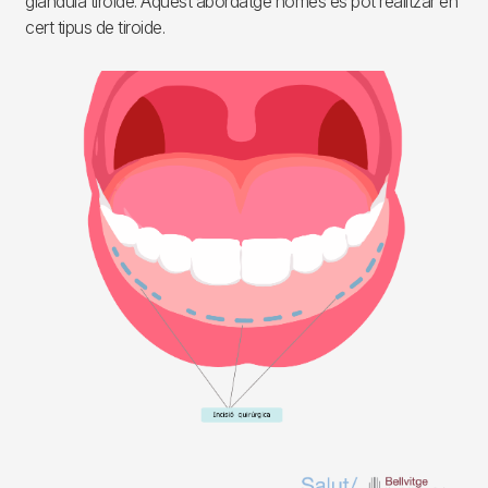
glàndula tiroide. Aquest abordatge només es pot realitzar en
cert tipus de tiroide.
Imagen