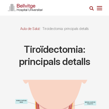
Vés
Cerca
al
Togg
contingut
navig
Aula de Salut
Tiroïdectomia: principals detalls
Tiroïdectomia:
principals detalls
Imagen