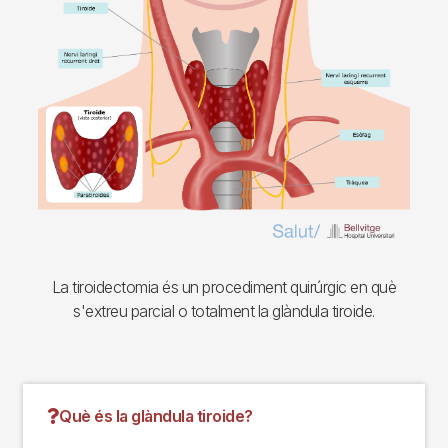
La tiroidectomia és un procediment quirúrgic en què
s'extreu parcial o totalment la glàndula tiroide.
Què és la glàndula tiroide?