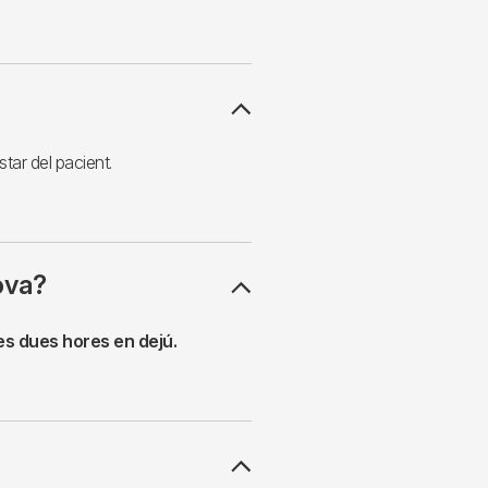
tar del pacient.
ova?
es dues hores en dejú.