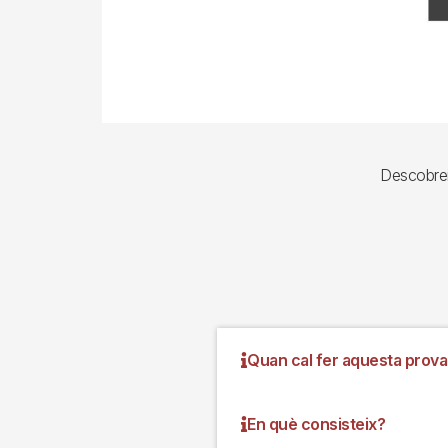
Descobreix
Quan cal fer aquesta prova
En què consisteix?