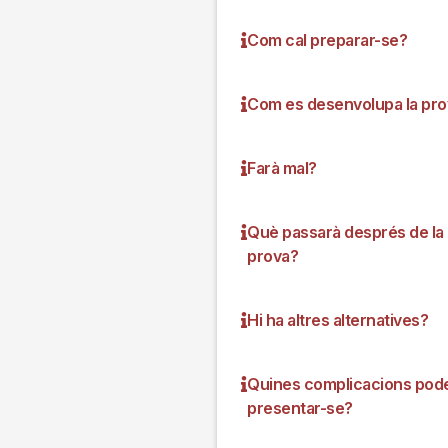
Com cal preparar-se?
Com es desenvolupa la pro
Farà mal?
Què passarà després de la
prova?
Hi ha altres alternatives?
Quines complicacions pod
presentar-se?