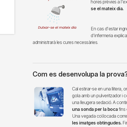
hores prèvies a l'ex
se el mateix dia.
En cas d'estar ingr
d'infermeria explica
administrarà les cures necessàries.
Com es desenvolupa la prova
Imagen
Cal estirar-se en una llitera, 
gola amb un pulveritzador i co
una lleugera sedació. A cont
una sonda per la boca
fins 
Una vegada col.locada corr
les imatges obtingudes.
Fin