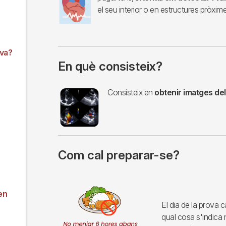
el seu interior o en estructures pròxime
va?
En què consisteix?
Imagen
Consisteix en
obtenir imatges del
Com cal preparar-se?
Imagen
en
El dia de la prova c
qual cosa s'indica 