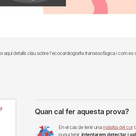
 aquí detalls clau sobre l'ecocardiografia transesofàgica i com es 
?
Quan cal fer aquesta prova?
Imagen
En el cas de tenir una
malaltia del cor
o
pugui tenir,
intentarem detectar i val