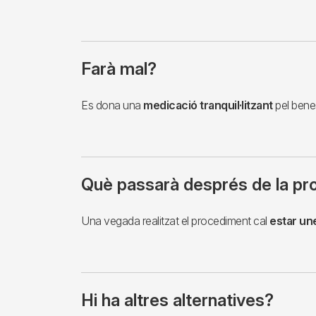
Farà mal?
Es dona una
medicació tranquil·litzant
pel benes
Què passarà després de la pr
Una vegada realitzat el procediment cal
estar un
Hi ha altres alternatives?