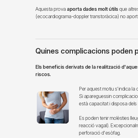
Aquesta prova
aporta dades molt útils
que altre
(ecocardiograma-doppler transtoràcica) no aporte
Quines complicacions poden 
Els beneficis derivats de la realització d'aqu
riscos.
Per aquest motiu s'indica la 
Imagen
Si apareguessin complicacion
està capacitat i disposa dels 
Es poden tenir molèsties lleug
reacció vagal). Excepcional
perforació d'esòfag.