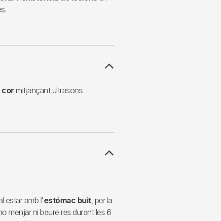
s.
 cor
mitjançant ultrasons.
al estar amb l'
estómac buit
, per la
no menjar ni beure res durant les 6