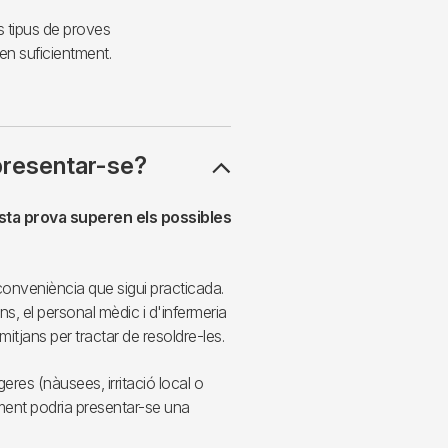
s tipus de proves
n suficientment.
presentar-se?
esta prova superen els possibles
conveniència que sigui practicada.
s, el personal mèdic i d'infermeria
mitjans per tractar de resoldre-les.
eres (nàusees, irritació local o
ment podria presentar-se una