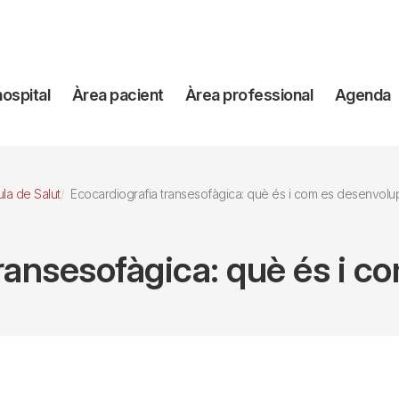
avegación
hospital
Àrea pacient
Àrea professional
Agenda
incipal
ula de Salut
Ecocardiografia transesofàgica: què és i com es desenvolu
ransesofàgica: què és i 