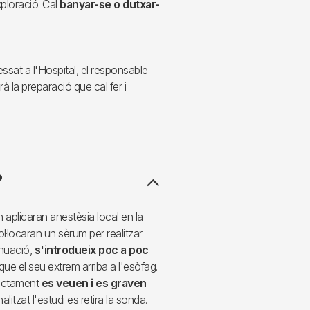
ploració. Cal
banyar-se o dutxar-
essat a l'Hospital, el responsable
rà la preparació que cal fer i
?
on aplicaran anestèsia local en la
l·locaran un sèrum per realitzar
inuació,
s'introdueix poc a poc
que el seu extrem arriba a l'esòfag.
ectament
es veuen i es graven
alitzat l'estudi es retira la sonda.