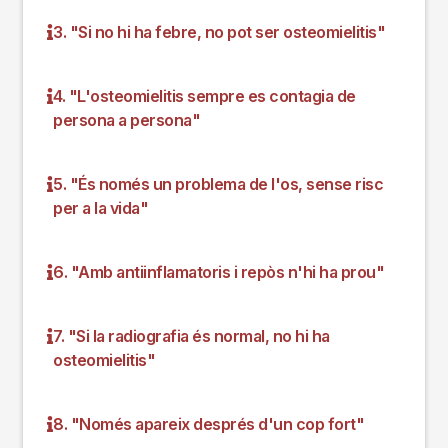
3. "Si no hi ha febre, no pot ser osteomielitis"
4. "L'osteomielitis sempre es contagia de
persona a persona"
5. "És només un problema de l'os, sense risc
per a la vida"
6. "Amb antiinflamatoris i repòs n'hi ha prou"
7. "Si la radiografia és normal, no hi ha
osteomielitis"
8. "Només apareix després d'un cop fort"