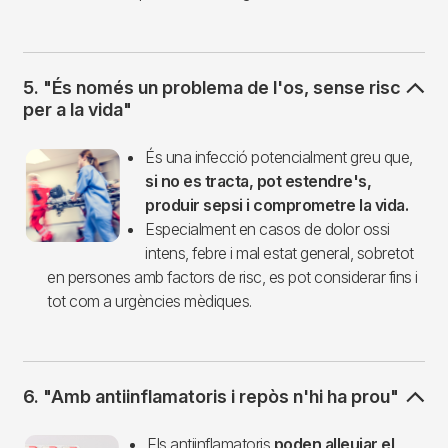
5. "És només un problema de l'os, sense risc
per a la vida"
Imagen
És una infecció potencialment greu que,
si no es tracta, pot estendre's,
produir sepsi i comprometre la vida.
Especialment en casos de dolor ossi
intens, febre i mal estat general, sobretot
en persones amb factors de risc, es pot considerar fins i
tot com a urgències mèdiques.
6. "Amb antiinflamatoris i repòs n'hi ha prou"
Imagen
Els antiinflamatoris
poden alleujar el