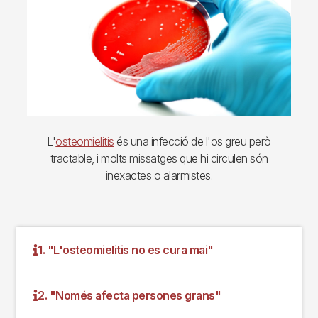
L'
osteomielitis
és una infecció de l'os greu però
tractable, i molts missatges que hi circulen són
inexactes o alarmistes.
1. "L'osteomielitis no es cura mai"
2. "Només afecta persones grans"