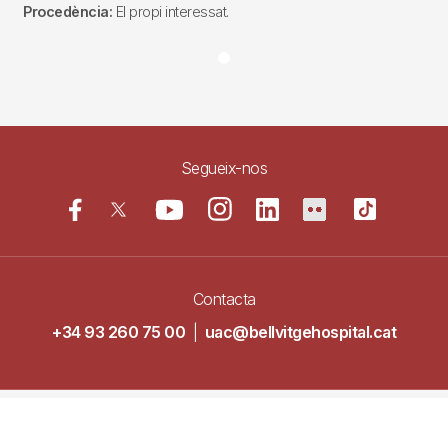
Procedència:
El propi interessat.
Segueix-nos
Contacta
+34 93 260 75 00
|
uac@bellvitgehospital.cat
Navegació