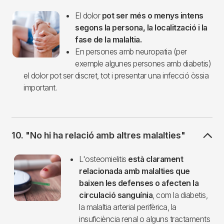
Imagen
El dolor
pot ser més o menys intens
segons la persona, la localització i la
fase de la malaltia.
En persones amb neuropatia (per
exemple algunes persones amb diabetis)
el dolor pot ser discret, tot i presentar una infecció òssia
important.
10. "No hi ha relació amb altres malalties"
Imagen
L'osteomielitis
està clarament
relacionada amb malalties que
baixen les defenses o afecten la
circulació sanguínia
, com la diabetis,
la malaltia arterial perifèrica, la
insuficiència renal o alguns tractaments