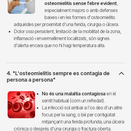
osteomielitis sense febre evident
,
especialment majors o amb defenses
baixes i en les formes d'osteomielitis
adquirides per proximitat d'una ferida, cirurgia o úlcera.
Dolor ossi persistent, limitació de la mobilitat de la zona,
inflamació i envermelliment localitzats, són signes
d'alerta encara que no hi hagi temperatura alta.
4. "L'osteomielitis sempre es contagia de
persona a persona"
Imagen
No és una malaltia contagiosa
en el
sentit habitual (com un refredat).
La infecció sol arribar a l'os des d'un altre
focus per la sang, o bé per contigüitat
mitjançant una ferida profunda, una úlcera
crònica o després d'una cirurgia o fractura oberta.