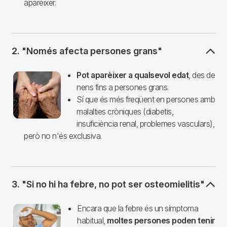
aparèixer.
2. "Només afecta persones grans"
Imagen
Pot aparèixer a qualsevol edat
, des de
nens fins a persones grans.
Sí que és més freqüent en persones amb
malalties cròniques (diabetis,
insuficiència renal, problemes vasculars),
però no n'és exclusiva.
3. "Si no hi ha febre, no pot ser osteomielitis"
Imagen
Encara que la febre és un símptoma
habitual,
moltes persones poden tenir