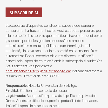
SUBSCRIURE'M
L'acceptació d'aquestes condicions, suposa que doneu el
consentiment al tractament de les vostres dades personals per
a la prestació dels serveis que sol·liciteu a través d'aquest portal
i, si escau, per fer les gestions necessàries amb les
administracions o entitats públiques que intervinguin en la
tramitació, i la seva posterior incorporació en l'esmentat fitxer
automatitzat. Podeu exercitar els drets d’accés, rectificació,
cancel·lació i oposició en relació amb la subscripció al butlletí
Fes
Salut
adreçant-vos per escrit a
comunicacio.bellvitge@bellvitgehospital.cat
, indicant clarament a
l’assumpte "Exercici de dret LOPD".
Responsable:
Hospital Universitari de Bellvitge.
Finalitat:
Gestionar el contacte de l'usuari
Legitimació:
Acceptació expresa de la política de privacitat.
Drets:
Accés, rectificació, supresió i portabilitat de les dades,
limitació i oposició al seu tractament.