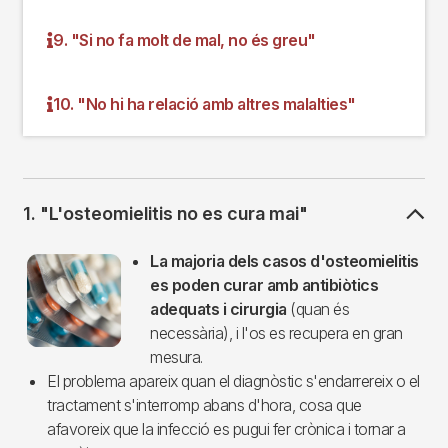
9. "Si no fa molt de mal, no és greu"
10. "No hi ha relació amb altres malalties"
1. "L'osteomielitis no es cura mai"
Imagen
La majoria dels casos d'osteomielitis
es poden curar amb antibiòtics
adequats i cirurgia
(quan és
necessària), i l'os es recupera en gran
mesura.
El problema apareix quan el diagnòstic s'endarrereix o el
tractament s'interromp abans d'hora, cosa que
afavoreix que la infecció es pugui fer crònica i tornar a