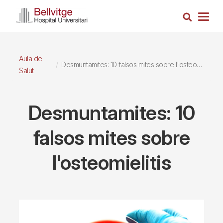
Vés
Cerca
al
Togg
contingut
navig
Aula de
Desmuntamites: 10 falsos mites sobre l'osteomielitis
Salut
Desmuntamites: 10
falsos mites sobre
l'osteomielitis
Imagen