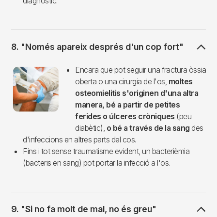
diagnòstic.
8. "Només apareix després d'un cop fort"
Imagen
Encara que pot seguir una fractura òssia
oberta o una cirurgia de l'os,
moltes
osteomielitis s'originen d'una altra
manera, bé a partir de petites
ferides o úlceres cròniques
(peu
diabètic),
o bé a través de la sang
des
d'infeccions en altres parts del cos.
Fins i tot sense traumatisme evident, un bacterièmia
(bacteris en sang) pot portar la infecció a l'os.
9. "Si no fa molt de mal, no és greu"