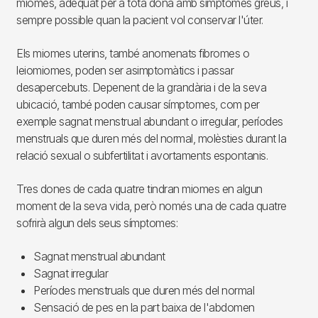
miomes, adequat per a tota dona amb símptomes greus, i
sempre possible quan la pacient vol conservar l'úter.
Els miomes uterins, també anomenats fibromes o
leiomiomes, poden ser asimptomàtics i passar
desapercebuts. Depenent de la grandària i de la seva
ubicació, també poden causar símptomes, com per
exemple sagnat menstrual abundant o irregular, períodes
menstruals que duren més del normal, molèsties durant la
relació sexual o subfertilitat i avortaments espontanis.
Tres dones de cada quatre tindran miomes en algun
moment de la seva vida, però només una de cada quatre
sofrirà algun dels seus símptomes:
Sagnat menstrual abundant
Sagnat irregular
Períodes menstruals que duren més del normal
Sensació de pes en la part baixa de l'abdomen