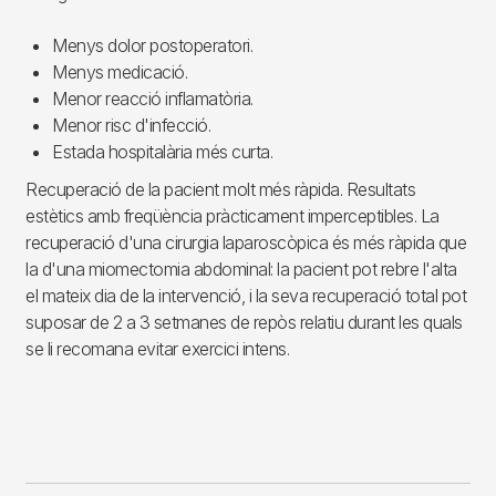
Menys dolor postoperatori.
Menys medicació.
Menor reacció inflamatòria.
Menor risc d'infecció.
Estada hospitalària més curta.
Recuperació de la pacient molt més ràpida. Resultats
estètics amb freqüència pràcticament imperceptibles. La
recuperació d'una cirurgia laparoscòpica és més ràpida que
la d'una miomectomia abdominal: la pacient pot rebre l'alta
el mateix dia de la intervenció, i la seva recuperació total pot
suposar de 2 a 3 setmanes de repòs relatiu durant les quals
se li recomana evitar exercici intens.