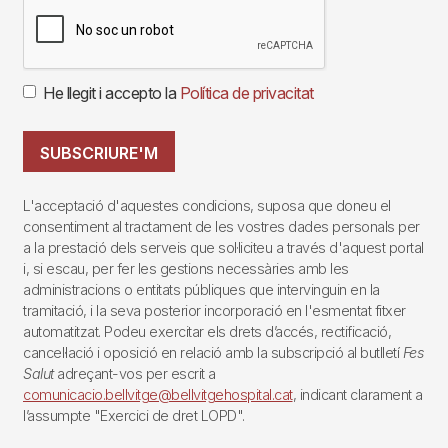
He llegit i accepto la
Política de privacitat
SUBSCRIURE'M
L'acceptació d'aquestes condicions, suposa que doneu el
consentiment al tractament de les vostres dades personals per
a la prestació dels serveis que sol·liciteu a través d'aquest portal
i, si escau, per fer les gestions necessàries amb les
administracions o entitats públiques que intervinguin en la
tramitació, i la seva posterior incorporació en l'esmentat fitxer
automatitzat. Podeu exercitar els drets d’accés, rectificació,
cancel·lació i oposició en relació amb la subscripció al butlletí
Fes
Salut
adreçant-vos per escrit a
comunicacio.bellvitge@bellvitgehospital.cat
, indicant clarament a
l’assumpte "Exercici de dret LOPD".