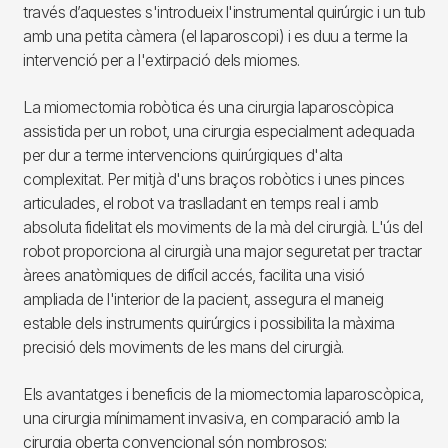
través d’aquestes s'introdueix l'instrumental quirúrgic i un tub
amb una petita càmera (el laparoscopi) i es duu a terme la
intervenció per a l'extirpació dels miomes.
La miomectomia robòtica és una cirurgia laparoscòpica
assistida per un robot, una cirurgia especialment adequada
per dur a terme intervencions quirúrgiques d'alta
complexitat. Per mitjà d'uns braços robòtics i unes pinces
articulades, el robot va traslladant en temps real i amb
absoluta fidelitat els moviments de la mà del cirurgià. L'ús del
robot proporciona al cirurgià una major seguretat per tractar
àrees anatòmiques de difícil accés, facilita una visió
ampliada de l'interior de la pacient, assegura el maneig
estable dels instruments quirúrgics i possibilita la màxima
precisió dels moviments de les mans del cirurgià.
Els avantatges i beneficis de la miomectomia laparoscòpica,
una cirurgia mínimament invasiva, en comparació amb la
cirurgia oberta convencional són nombrosos: