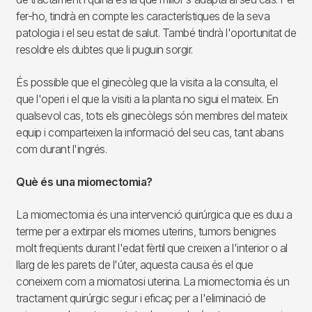
fer-ho, tindrà en compte les característiques de la seva
patologia i el seu estat de salut. També tindrà l'oportunitat de
resoldre els dubtes que li puguin sorgir.
És possible que el ginecòleg que la visita a la consulta, el
que l'operi i el que la visiti a la planta no sigui el mateix. En
qualsevol cas, tots els ginecòlegs són membres del mateix
equip i comparteixen la informació del seu cas, tant abans
com durant l'ingrés.
Què és una miomectomia?
La miomectomia és una intervenció quirúrgica que es duu a
terme per a extirpar els miomes uterins, tumors benignes
molt freqüents durant l'edat fèrtil que creixen a l'interior o al
llarg de les parets de l'úter, aquesta causa és el que
coneixem com a miomatosi uterina. La miomectomia és un
tractament quirúrgic segur i eficaç per a l'eliminació de