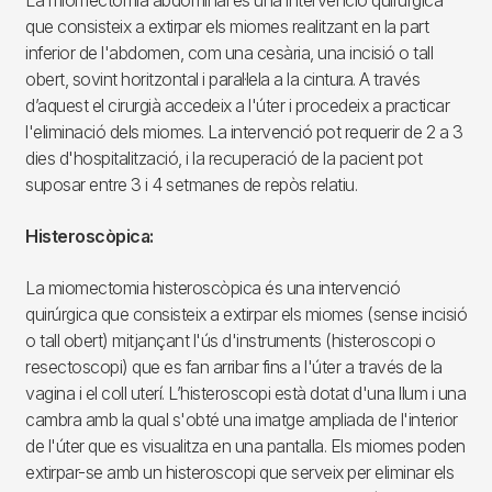
que consisteix a extirpar els miomes realitzant en la part
inferior de l'abdomen, com una cesària, una incisió o tall
obert, sovint horitzontal i paral·lela a la cintura. A través
d’aquest el cirurgià accedeix a l'úter i procedeix a practicar
l'eliminació dels miomes. La intervenció pot requerir de 2 a 3
dies d'hospitalització, i la recuperació de la pacient pot
suposar entre 3 i 4 setmanes de repòs relatiu.
Histeroscòpica:
La miomectomia histeroscòpica és una intervenció
quirúrgica que consisteix a extirpar els miomes (sense incisió
o tall obert) mitjançant l'ús d'instruments (histeroscopi o
resectoscopi) que es fan arribar fins a l'úter a través de la
vagina i el coll uterí. L’histeroscopi està dotat d'una llum i una
cambra amb la qual s'obté una imatge ampliada de l'interior
de l'úter que es visualitza en una pantalla. Els miomes poden
extirpar-se amb un histeroscopi que serveix per eliminar els