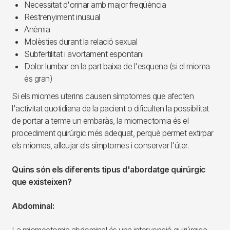
Necessitat d'orinar amb major freqüència
Restrenyiment inusual
Anèmia
Molèsties durant la relació sexual
Subfertilitat i avortament espontani
Dolor lumbar en la part baixa de l'esquena (si el mioma
és gran)
Si els miomes uterins causen símptomes que afecten
l'activitat quotidiana de la pacient o dificulten la possibilitat
de portar a terme un embaràs, la miomectomia és el
procediment quirúrgic més adequat, perquè permet extirpar
els miomes, alleujar els símptomes i conservar l'úter.
Quins són els diferents tipus d'abordatge quirúrgic
que existeixen?
Abdominal:
La miomectomia abdominal és una intervenció quirúrgica