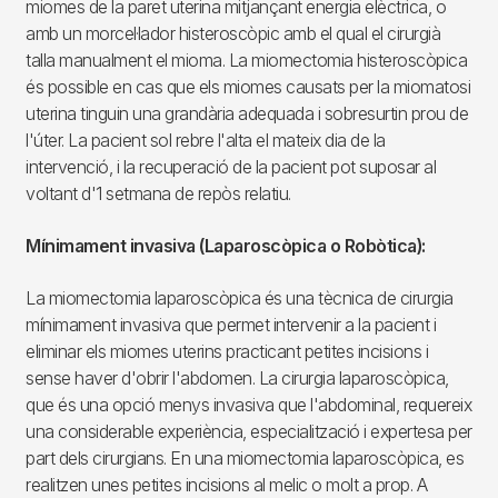
miomes de la paret uterina mitjançant energia elèctrica, o
amb un morcel·lador histeroscòpic amb el qual el cirurgià
talla manualment el mioma. La miomectomia histeroscòpica
és possible en cas que els miomes causats per la miomatosi
uterina tinguin una grandària adequada i sobresurtin prou de
l'úter. La pacient sol rebre l'alta el mateix dia de la
intervenció, i la recuperació de la pacient pot suposar al
voltant d'1 setmana de repòs relatiu.
Mínimament invasiva (Laparoscòpica o Robòtica):
La miomectomia laparoscòpica és una tècnica de cirurgia
mínimament invasiva que permet intervenir a la pacient i
eliminar els miomes uterins practicant petites incisions i
sense haver d'obrir l'abdomen. La cirurgia laparoscòpica,
que és una opció menys invasiva que l'abdominal, requereix
una considerable experiència, especialització i expertesa per
part dels cirurgians. En una miomectomia laparoscòpica, es
realitzen unes petites incisions al melic o molt a prop. A