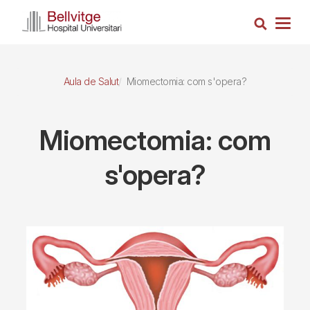
Vés
Cerca
al
Togg
contingut
navig
Aula de Salut
Miomectomia: com s'opera?
Miomectomia: com
s'opera?
Imagen