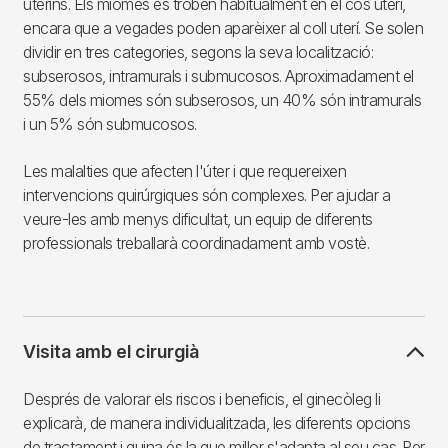
uterins. Els miomes es troben habitualment en el cos uterí,
encara que a vegades poden aparèixer al coll uterí. Se solen
dividir en tres categories, segons la seva localització:
subserosos, intramurals i submucosos. Aproximadament el
55% dels miomes són subserosos, un 40% són intramurals
i un 5% són submucosos.
Les malalties que afecten l'úter i que requereixen
intervencions quirúrgiques són complexes. Per ajudar a
veure-les amb menys dificultat, un equip de diferents
professionals treballarà coordinadament amb vostè.
Visita amb el cirurgià
Després de valorar els riscos i beneficis, el ginecòleg li
explicarà, de manera individualitzada, les diferents opcions
de tractament i quina és la que millor s'adapta al seu cas. Per