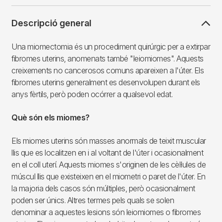
Descripció general
Una miomectomia és un procediment quirúrgic per a extirpar
fibromes uterins, anomenats també "leiomiomes". Aquests
creixements no cancerosos comuns apareixen a l'úter. Els
fibromes uterins generalment es desenvolupen durant els
anys fèrtils, però poden ocórrer a qualsevol edat.
Què són els miomes?
Els miomes uterins són masses anormals de teixit muscular
llis que es localitzen en i al voltant de l'úter i ocasionalment
en el coll uterí. Aquests miomes s'originen de les cèl·lules de
múscul llis que existeixen en el miometri o paret de l'úter. En
la majoria dels casos són múltiples, però ocasionalment
poden ser únics. Altres termes pels quals se solen
denominar a aquestes lesions són leiomiomes o fibromes