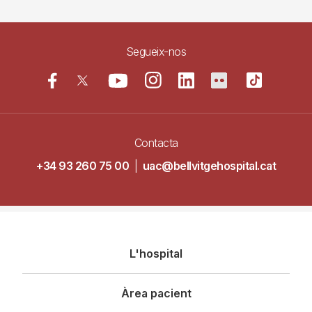
Segueix-nos
Contacta
+34 93 260 75 00
|
uac@bellvitgehospital.cat
Navegació
L'hospital
principal
Àrea pacient