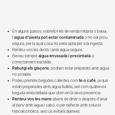
En alguns països, sobretot els de renda mitjana o baixa,
l'
aigua d'aixeta pot estar contaminada
o no ser prou
segura, per la qual cosa no seria apta per a la ingesta.
Renteu-vos les dents i amb aigua segura.
Beveu sempre
aigua envasada i precintada
o
correctament tractada.
Rebutgi els glaçons
, podrien estar preparats amb aigua
no potable.
Podeu prendre begudes calentes com
te o cafè
, ja que
estan preparades amb aigua bullida, així com qualsevol
beguda embotellada que obrin en la seva presència.
Renteu-vos les mans
abans de dinar o després d'anar
al bany amb aigua i sabó, o per defecte amb solució
hidroalcohòlica, això us evitarà diarrees.