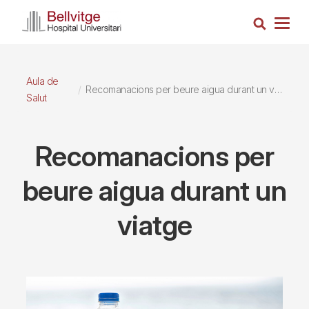
Vés
Cerca
al
Togg
contingut
navig
Aula de
Recomanacions per beure aigua durant un viatge
Salut
Recomanacions per
beure aigua durant un
viatge
Imagen