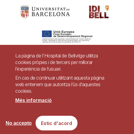
La pàgina de l'Hospital de Bellvitge utilitza
cookies pròpies i de tercers per millorar
Pie
l’experiència de l’usuari.
Contacte
de
En cas de continuar utilitzant aquesta pàgina
Accessibilitat
Avís legal
Ajuda
web entenem que autoritza l’ús d’aquestes
página
cookies.
Política de Privacitat de Sistemes de Vigilància
Mapa web
Més informació
Imagen
Lloc web accessible de conformitat amb el Reial Decret 1112/2018, de 7 de
Estic d'acord
No accepto
setembre, sobre accessibilitat dels llocs web i aplicacions per a dispositius
mòbils del sector públic.