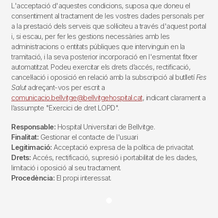
L'acceptació d'aquestes condicions, suposa que doneu el
consentiment al tractament de les vostres dades personals per
a la prestació dels serveis que sol·liciteu a través d'aquest portal
i, si escau, per fer les gestions necessàries amb les
administracions o entitats públiques que intervinguin en la
tramitació, i la seva posterior incorporació en l'esmentat fitxer
automatitzat. Podeu exercitar els drets d’accés, rectificació,
cancel·lació i oposició en relació amb la subscripció al butlletí
Fes
Salut
adreçant-vos per escrit a
comunicacio.bellvitge@bellvitgehospital.cat
, indicant clarament a
l’assumpte "Exercici de dret LOPD".
Responsable:
Hospital Universitari de Bellvitge.
Finalitat:
Gestionar el contacte de l'usuari
Legitimació:
Acceptació expresa de la política de privacitat.
Drets:
Accés, rectificació, supresió i portabilitat de les dades,
limitació i oposició al seu tractament.
Procedència:
El propi interessat.