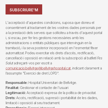
SUBSCRIURE'M
L'acceptació d'aquestes condicions, suposa que doneu el
consentiment al tractament de les vostres dades personals per
a la prestació dels serveis que sol·liciteu a través d'aquest portal
i, si escau, per fer les gestions necessàries amb les
administracions o entitats públiques que intervinguin en la
tramitació, i la seva posterior incorporació en l'esmentat fitxer
automatitzat. Podeu exercitar els drets d’accés, rectificació,
cancel·lació i oposició en relació amb la subscripció al butlletí
Fes
Salut
adreçant-vos per escrit a
comunicacio.bellvitge@bellvitgehospital.cat
, indicant clarament a
l’assumpte "Exercici de dret LOPD".
Responsable:
Hospital Universitari de Bellvitge.
Finalitat:
Gestionar el contacte de l'usuari
Legitimació:
Acceptació expresa de la política de privacitat.
Drets:
Accés, rectificació, supresió i portabilitat de les dades,
limitació i oposició al seu tractament.
Procedència:
El propi interessat.