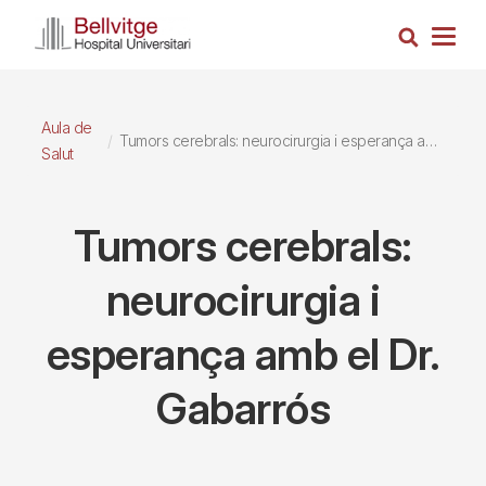
Vés
Cerca
al
Togg
contingut
navig
Aula de
Tumors cerebrals: neurocirurgia i esperança amb el Dr. Gabarrós
Salut
Tumors cerebrals:
neurocirurgia i
esperança amb el Dr.
Gabarrós