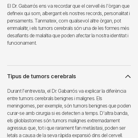
El Dr. Gabarrós ens va recordar que el cervell és l'òrgan que
defineix qui som, albergant els nostres records, personalitat i
pensaments. Tanmateix, com qualsevol altre òrgan, pot
emmalaltir, i els tumors cerebrals són una de les formes més
desafiants de malaltia que poden afectar la nostra identitat i
funcionament.
Tipus de tumors cerebrals
Durant l'entrevista, el Dr. Gabarrós va explicar la diferència
entre tumors cerebrals benignes i malignes. Els
meningiomes, per exemple, són tumors benignes que poden
curar-se amb cirurgia si es detecten a temps. D'altra banda,
els glioblastomes són tumors malignes extremadament
agressius que, tot i que rarament fan metàstasi, poden ser
letals a causa de la seva ràpida expansió dins del cervell.