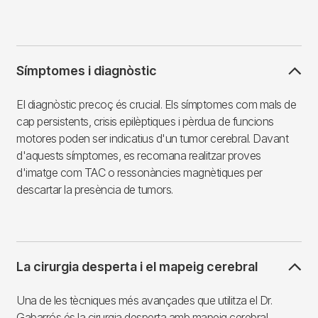
Símptomes i diagnòstic
El diagnòstic precoç és crucial. Els símptomes com mals de
cap persistents, crisis epilèptiques i pèrdua de funcions
motores poden ser indicatius d'un tumor cerebral. Davant
d'aquests símptomes, es recomana realitzar proves
d'imatge com TAC o ressonàncies magnètiques per
descartar la presència de tumors.
La cirurgia desperta i el mapeig cerebral
Una de les tècniques més avançades que utilitza el Dr.
Gabarrós és la cirurgia desperta amb mapeig cerebral.