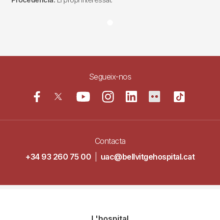
Segueix-nos
Contacta
+34 93 260 75 00
|
uac@bellvitgehospital.cat
Navegació
L'hospital