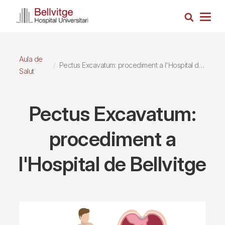
Vés
Cerca
al
Togg
contingut
navig
Aula de
Pectus Excavatum: procediment a l'Hospital de Bellvitge
Salut
Pectus Excavatum:
procediment a
l'Hospital de Bellvitge
Imagen