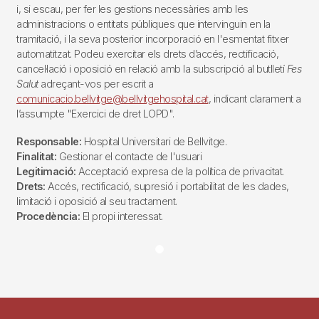
i, si escau, per fer les gestions necessàries amb les
administracions o entitats públiques que intervinguin en la
tramitació, i la seva posterior incorporació en l'esmentat fitxer
automatitzat. Podeu exercitar els drets d’accés, rectificació,
cancel·lació i oposició en relació amb la subscripció al butlletí
Fes
Salut
adreçant-vos per escrit a
comunicacio.bellvitge@bellvitgehospital.cat
, indicant clarament a
l’assumpte "Exercici de dret LOPD".
Responsable:
Hospital Universitari de Bellvitge.
Finalitat:
Gestionar el contacte de l'usuari
Legitimació:
Acceptació expresa de la política de privacitat.
Drets:
Accés, rectificació, supresió i portabilitat de les dades,
limitació i oposició al seu tractament.
Procedència:
El propi interessat.