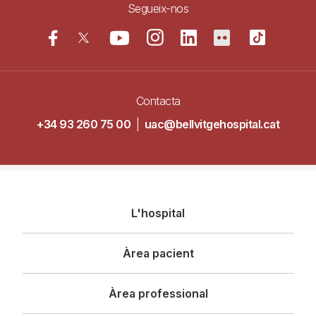
Segueix-nos
Contacta
+34 93 260 75 00
|
uac@bellvitgehospital.cat
Navegació
L'hospital
principal
Àrea pacient
Àrea professional