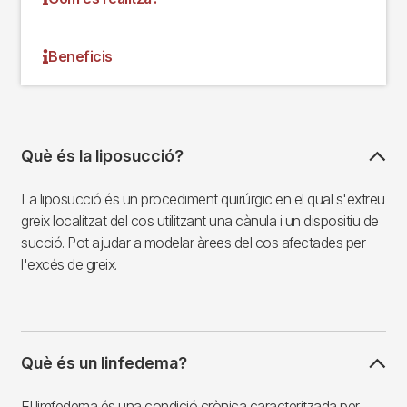
Beneficis
Què és la liposucció?
La liposucció és un procediment quirúrgic en el qual s'extreu
greix localitzat del cos utilitzant una cànula i un dispositiu de
succió. Pot ajudar a modelar àrees del cos afectades per
l'excés de greix.
Què és un linfedema?
El limfedema és una condició crònica caracteritzada per