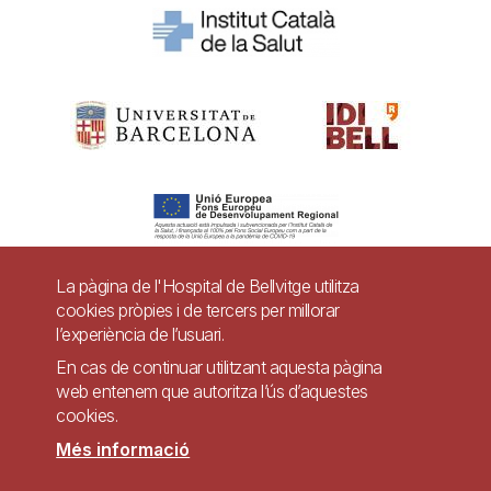
La pàgina de l'Hospital de Bellvitge utilitza
cookies pròpies i de tercers per millorar
Pie
l’experiència de l’usuari.
Contacte
de
En cas de continuar utilitzant aquesta pàgina
Accessibilitat
Avís legal
Ajuda
web entenem que autoritza l’ús d’aquestes
página
cookies.
Política de Privacitat de Sistemes de Vigilància
Mapa web
Més informació
Imagen