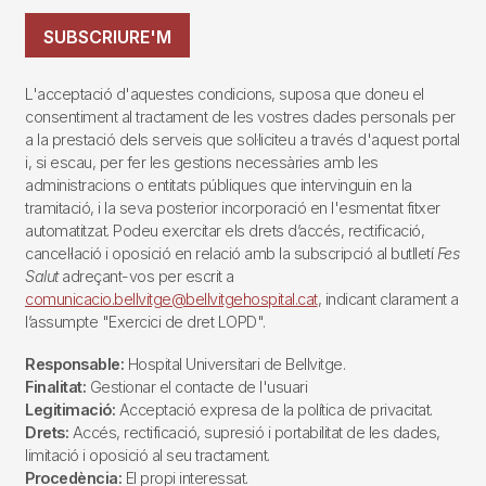
SUBSCRIURE'M
L'acceptació d'aquestes condicions, suposa que doneu el
consentiment al tractament de les vostres dades personals per
a la prestació dels serveis que sol·liciteu a través d'aquest portal
i, si escau, per fer les gestions necessàries amb les
administracions o entitats públiques que intervinguin en la
tramitació, i la seva posterior incorporació en l'esmentat fitxer
automatitzat. Podeu exercitar els drets d’accés, rectificació,
cancel·lació i oposició en relació amb la subscripció al butlletí
Fes
Salut
adreçant-vos per escrit a
comunicacio.bellvitge@bellvitgehospital.cat
, indicant clarament a
l’assumpte "Exercici de dret LOPD".
Responsable:
Hospital Universitari de Bellvitge.
Finalitat:
Gestionar el contacte de l'usuari
Legitimació:
Acceptació expresa de la política de privacitat.
Drets:
Accés, rectificació, supresió i portabilitat de les dades,
limitació i oposició al seu tractament.
Procedència:
El propi interessat.