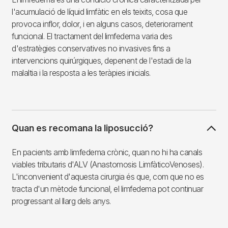
l'acumulació de líquid limfàtic en els teixits, cosa que
provoca inflor, dolor, i en alguns casos, deteriorament
funcional. El tractament del limfedema varia des
d'estratègies conservatives no invasives fins a
intervencions quirúrgiques, depenent de l'estadi de la
malaltia i la resposta a les teràpies inicials.
Quan es recomana la liposucció?
En pacients amb limfedema crònic, quan no hi ha canals
viables tributaris d'ALV (Anastomosis LimfàticoVenoses).
L'inconvenient d'aquesta cirurgia és que, com que no es
tracta d'un mètode funcional, el limfedema pot continuar
progressant al llarg dels anys.