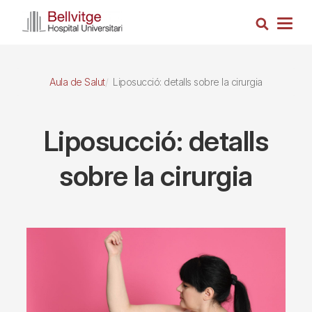
Vés
Cerca
al
Togg
contingut
navig
Aula de Salut
Liposucció: detalls sobre la cirurgia
Liposucció: detalls
sobre la cirurgia
Imagen