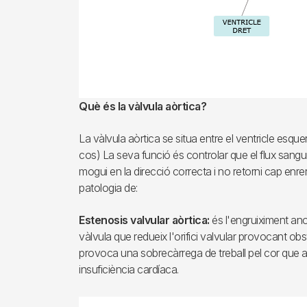
Què és la vàlvula aòrtica?
La vàlvula aòrtica se situa entre el ventricle esquerre
cos) La seva funció és controlar que el flux sangu
mogui en la direcció correcta i no retorni cap en
patologia de:
Estenosis valvular aòrtica:
és l'engruiximent ano
vàlvula que redueix l'orifici valvular provocant obs
provoca una sobrecàrrega de treball pel cor que
insuficiència cardíaca.
Imagen