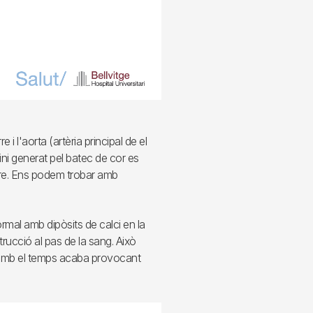
 i l'aorta (artèria principal de el
ini generat pel batec de cor es
rere. Ens podem trobar amb
rmal amb dipòsits de calci en la
trucció al pas de la sang. Això
 amb el temps acaba provocant