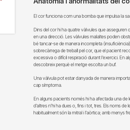
Anatomia i anormalitats del co
El cor funciona com una bomba que impulsa la sang
Dins del cor hi ha quatre vàlvules que asseguren qu
en una direcció. Les vàlvules malaltes poden obstru
bé tancar-se de manera incompleta (insuficiència
sobrecàrrega de treball pel cor, que el pacient reco
excessiva o difícil respiració durant l’exercici. En 
descobreix perquè el metge escolta un buf.
Una vàlvula pot estar danyada de manera importan
cap símptoma.
En alguns pacients només hi ha afectada una de l
d’altres n’hi ha dues o, fins i tot, tres. Els noms d
habitualment són la mitral i l’aòrtica; amb menys fr