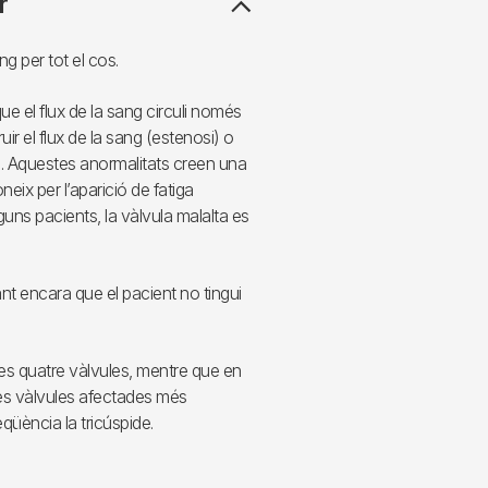
r
 per tot el cos.
e el flux de la sang circuli només
ir el flux de la sang (estenosi) o
). Aquestes anormalitats creen una
neix per l’aparició de fatiga
alguns pacients, la vàlvula malalta es
t encara que el pacient no tingui
es quatre vàlvules, mentre que en
e les vàlvules afectades més
eqüència la tricúspide.