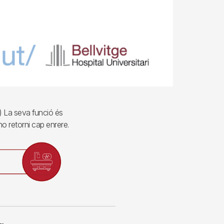
os) La seva funció és
no retorni cap enrere.