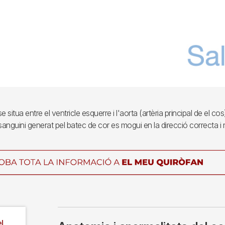
e situa entre el ventricle esquerre i l'aorta (artèria principal de el c
 sanguini generat pel batec de cor es mogui en la direcció correcta i 
l