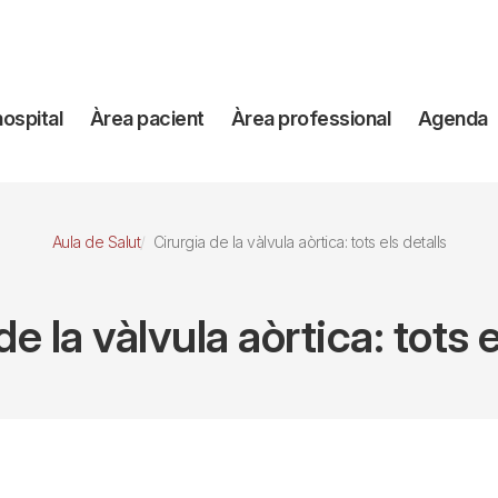
avegación
hospital
Àrea pacient
Àrea professional
Agenda
incipal
Aula de Salut
Cirurgia de la vàlvula aòrtica: tots els detalls
de la vàlvula aòrtica: tots e