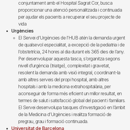
conjuntament amb el Hospital Sagrat Cor, busca
proporcionar una atenció personalitzada i continuada
per ajudar els pacients a recuperar el seu projecte de
vida
Urgències
El Servei d’Urgències de l’HUB atén la demanda urgent
de qualsevol especialitat, a excepció de la pediatria i de
l’obstetrícia, 24 hores al dia durant els 365 dies de l’any.
Per desenvolupar aquesta tasca, s’organitza segons
nivell d’urgència (triatge), complexitat i gravetat,
resolent la demanda amb visió integral, coordinant-la
amb altres serveis del propi hospital, amb altres
hospitals i amb la medicina extrahospitalària, per
aconseguir de forma més eficient un millor resultat, en
termes de salut i satisfacció global del pacient i familiars.
El Servei desenvolupa tasques d’investigació en l’àmbit
de la Medicina d’Urgències i realitza formació de
pregrau, grau i formació continuada.
Universitat de Barcelona