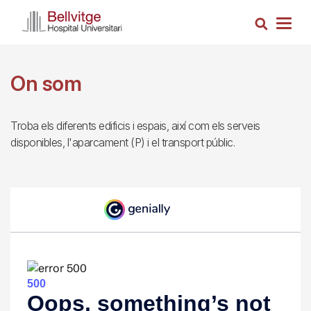
Vés
Cerca
al
Togg
contingut
navig
On som
Troba els diferents edificis i espais, així com els serveis
disponibles, l'aparcament (P) i el transport públic.