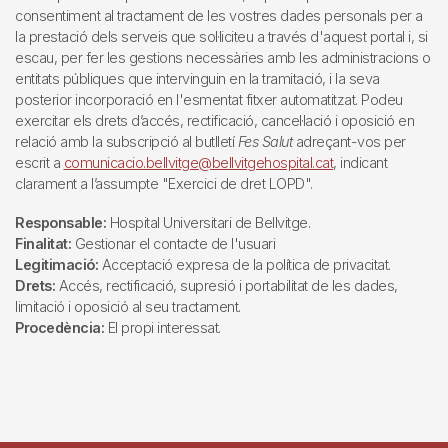
consentiment al tractament de les vostres dades personals per a
la prestació dels serveis que sol·liciteu a través d'aquest portal i, si
escau, per fer les gestions necessàries amb les administracions o
entitats públiques que intervinguin en la tramitació, i la seva
posterior incorporació en l'esmentat fitxer automatitzat. Podeu
exercitar els drets d’accés, rectificació, cancel·lació i oposició en
relació amb la subscripció al butlletí
Fes Salut
adreçant-vos per
escrit a
comunicacio.bellvitge@bellvitgehospital.cat
, indicant
clarament a l’assumpte "Exercici de dret LOPD".
Responsable:
Hospital Universitari de Bellvitge.
Finalitat:
Gestionar el contacte de l'usuari
Legitimació:
Acceptació expresa de la política de privacitat.
Drets:
Accés, rectificació, supresió i portabilitat de les dades,
limitació i oposició al seu tractament.
Procedència:
El propi interessat.