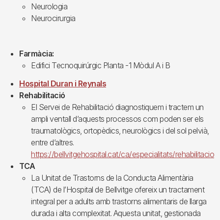
Neurologia
Neurocirurgia
Farmàcia:
Edifici Tecnoquirúrgic Planta -1 Mòdul A i B
Hospital Duran i Reynals
Rehabilitació
El Servei de Rehabilitació diagnostiquem i tractem un
ampli ventall d’aquests processos com poden ser els
traumatològics, ortopèdics, neurològics i del sol pelvià,
entre d’altres.
https://bellvitgehospital.cat/ca/especialitats/rehabilitacio
TCA
La Unitat de Trastorns de la Conducta Alimentària
(TCA) de l’Hospital de Bellvitge ofereix un tractament
integral per a adults amb trastorns alimentaris de llarga
durada i alta complexitat. Aquesta unitat, gestionada