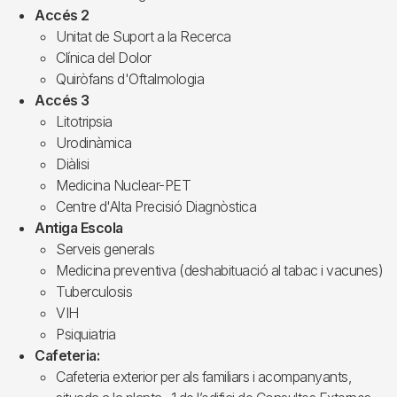
Accés 2
Unitat de Suport a la Recerca
Clínica del Dolor
Quiròfans d'Oftalmologia
Accés 3
Litotripsia
Urodinàmica
Diàlisi
Medicina Nuclear-PET
Centre d'Alta Precisió Diagnòstica
Antiga Escola
Serveis generals
Medicina preventiva (deshabituació al tabac i vacunes)
Tuberculosis
VIH
Psiquiatria
Cafeteria:
Cafeteria exterior per als familiars i acompanyants,