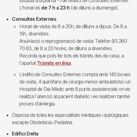
situada a la planta -1 de l’edifici de Consultes Externes.
L’horari és
de 7 h a 23 h
(de dilluns a diumenge).
Consultes Externes
Horari de visita: de 8 a 20h, de dilluns a dijous. De 8 a
15h, divendres.
Anul•lació o reprogramació de visita: Telèfon 93 260
70 83, de 8 a 20 hores, de dilluns a divendres.
Recorda que pots fer tots els tràmits des de casa, a
l'apartat
Tràmits en línia
.
L’edifici de Consultes Externes compta amb 140 boxes
de visita, 4 quiròfans de cirurgia menor ambulatòria i un
Hospital de Dia Mèdic amb 8 punts assistencials on es
realitza l´atenció al pacient diabètic i es realitzen també
proves d’al•lèrgia.
Disposa de totes les especialitats mèdiques i quirúrgiques
excepte Obstetricia i Pediatria.
Edifici Delta