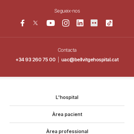
Segueix-nos
Contacta
+34 93 260 75 00
|
uac@bellvitgehospital.cat
Navegació
L'hospital
principal
Àrea pacient
Àrea professional