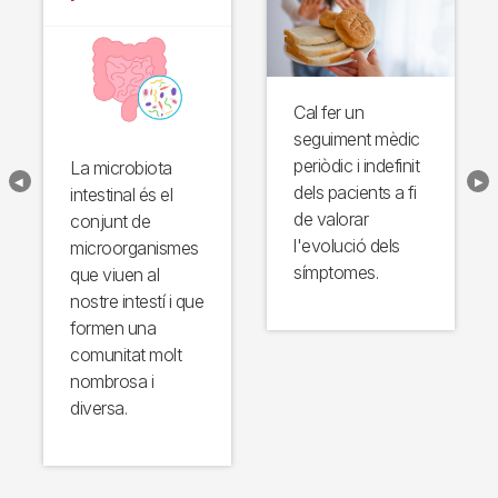
Cal fer un
seguiment mèdic
periòdic i indefinit
La microbiota
dels pacients a fi
intestinal és el
de valorar
conjunt de
l'evolució dels
microorganismes
símptomes.
que viuen al
nostre intestí i que
formen una
comunitat molt
nombrosa i
diversa.