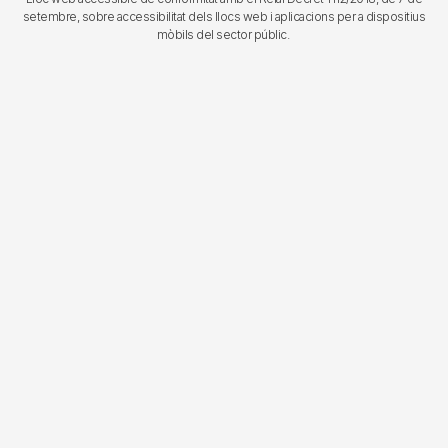
setembre, sobre accessibilitat dels llocs web i aplicacions per a dispositius
mòbils del sector públic.