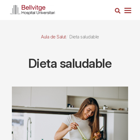
Vés
Cerca
al
Togg
contingut
navig
Aula de Salut
Dieta saludable
Dieta saludable
Imagen