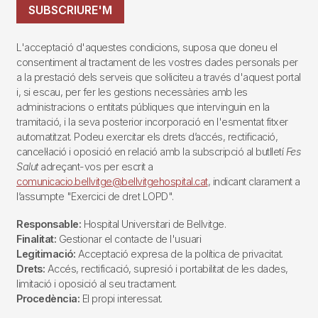
SUBSCRIURE'M
L'acceptació d'aquestes condicions, suposa que doneu el
consentiment al tractament de les vostres dades personals per
a la prestació dels serveis que sol·liciteu a través d'aquest portal
i, si escau, per fer les gestions necessàries amb les
administracions o entitats públiques que intervinguin en la
tramitació, i la seva posterior incorporació en l'esmentat fitxer
automatitzat. Podeu exercitar els drets d’accés, rectificació,
cancel·lació i oposició en relació amb la subscripció al butlletí
Fes
Salut
adreçant-vos per escrit a
comunicacio.bellvitge@bellvitgehospital.cat
, indicant clarament a
l’assumpte "Exercici de dret LOPD".
Responsable:
Hospital Universitari de Bellvitge.
Finalitat:
Gestionar el contacte de l'usuari
Legitimació:
Acceptació expresa de la política de privacitat.
Drets:
Accés, rectificació, supresió i portabilitat de les dades,
limitació i oposició al seu tractament.
Procedència:
El propi interessat.