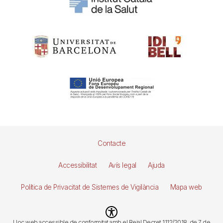
Pie
Contacte
de
Accessibilitat
Avís legal
Ajuda
página
Política de Privacitat de Sistemes de Vigilància
Mapa web
Imagen
Lloc web accessible de conformitat amb el Reial Decret 1112/2018, de 7 de