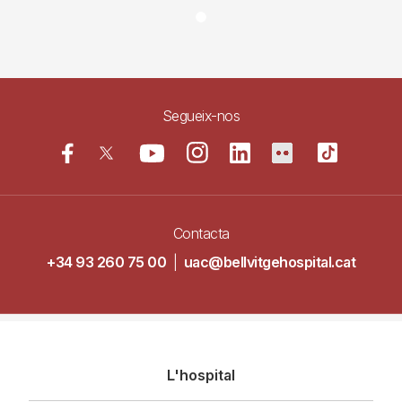
Segueix-nos
Contacta
+34 93 260 75 00
|
uac@bellvitgehospital.cat
Navegació
L'hospital
principal