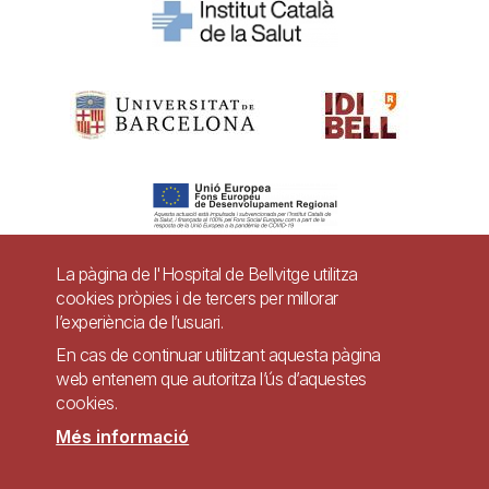
La pàgina de l'Hospital de Bellvitge utilitza
cookies pròpies i de tercers per millorar
Pie
l’experiència de l’usuari.
Contacte
En cas de continuar utilitzant aquesta pàgina
de
Accessibilitat
Avís legal
Ajuda
web entenem que autoritza l’ús d’aquestes
página
cookies.
Política de Privacitat de Sistemes de Vigilància
Mapa web
Més informació
Imagen