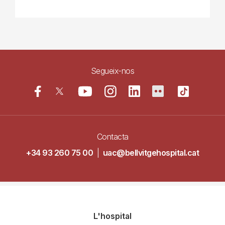
Segueix-nos
Contacta
+34 93 260 75 00
|
uac@bellvitgehospital.cat
Navegació
L'hospital