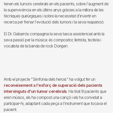
tenen els tumors cerebrals en els pacients, sobre l'augment de
la supervivència en els últims anys gràcies a la millora de les
tècniques quirúrgiques i sobre la necessitat d'invertir en
recerca per frenar l'evolució dels tumors i la seva reaparició.
El Dr. Gabarrós compagina la seva tasca assistencial amb la
seva passió per la música: és compositor, lletrista, teclista i
vocalista de la banda de rock Dorigen.
Amb el projecte "Simfonia dels herois" ha volgut fer un
reconeixement a l'esforç de superació dels pacients
intervinguts d'un tumor cerebrals
. Ha triat 9 pacients que
eren músics, els ha compost una cançó i els ha convidat a
participar-hi, adaptant cada peça a l'instrument que tocava el
pacient.