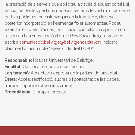
la prestació dels serveis que sol·liciteu a través d'aquest portal i, si
escau, per fer les gestions necessàries amb les administracions o
entitats públiques que intervinguin en la tramitació, i la seva
posterior incorporació en l'esmentat fitxer automatitzat. Podeu
exercitar els drets d’accés, rectificació, cancel·lació i oposició en
relació amb la subscripció al butlletí
Fes Salut
adreçant-vos per
escrit a
comunicacio.bellvitge@bellvitgehospital.cat
, indicant
clarament a l’assumpte "Exercici de dret LOPD".
Responsable:
Hospital Universitari de Bellvitge.
Finalitat:
Gestionar el contacte de l'usuari
Legitimació:
Acceptació expresa de la política de privacitat.
Drets:
Accés, rectificació, supresió i portabilitat de les dades,
limitació i oposició al seu tractament.
Procedència:
El propi interessat.