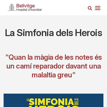
Vés
Cerca
al
Togg
contingut
navig
La Simfonia dels Herois
"Quan la màgia de les notes és
un camí reparador davant una
malaltia greu"