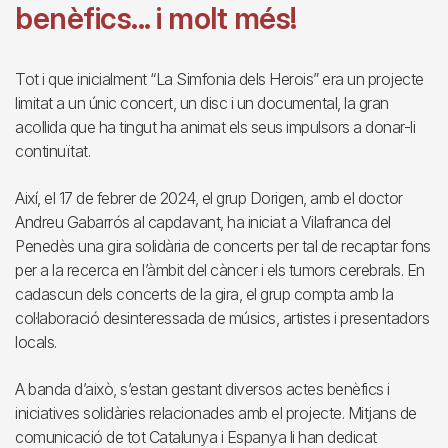
benèfics... i molt més!
Tot i que inicialment “La Simfonia dels Herois” era un projecte
limitat a un únic concert, un disc i un documental, la gran
acollida que ha tingut ha animat els seus impulsors a donar-li
continuïtat.
Així, el 17 de febrer de 2024, el grup Dorigen, amb el doctor
Andreu Gabarrós al capdavant, ha iniciat a Vilafranca del
Penedès una gira solidària de concerts per tal de recaptar fons
per a la recerca en l’àmbit del càncer i els tumors cerebrals. En
cadascun dels concerts de la gira, el grup compta amb la
col·laboració desinteressada de músics, artistes i presentadors
locals.
A banda d’això, s’estan gestant diversos actes benèfics i
iniciatives solidàries relacionades amb el projecte. Mitjans de
comunicació de tot Catalunya i Espanya li han dedicat