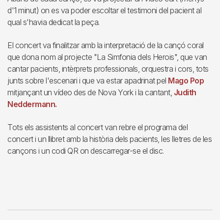
d'1 minut) on es va poder escoltar el testimoni del pacient al
qual s'havia dedicat la peça.
El concert va finalitzar amb la interpretació de la cançó coral
que dona nom al projecte "La Simfonia dels Herois", que van
cantar pacients, intèrprets professionals, orquestra i cors, tots
junts sobre l'escenari i que va estar apadrinat pel
Mago Pop
mitjançant un vídeo des de Nova York i la cantant,
Judith
Neddermann.
Tots els assistents al concert van rebre el programa del
concert i un llibret amb la història dels pacients, les lletres de les
cançons i un codi QR on descarregar-se el disc.