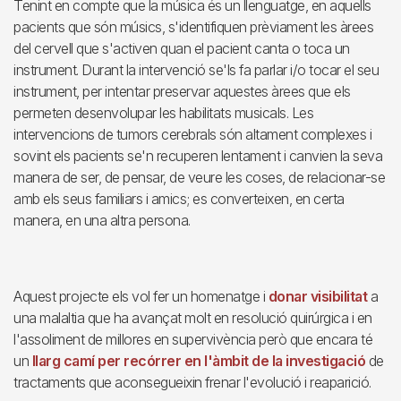
Tenint en compte que la música és un llenguatge, en aquells
pacients que són músics, s'identifiquen prèviament les àrees
del cervell que s'activen quan el pacient canta o toca un
instrument. Durant la intervenció se'ls fa parlar i/o tocar el seu
instrument, per intentar preservar aquestes àrees que els
permeten desenvolupar les habilitats musicals. Les
intervencions de tumors cerebrals són altament complexes i
sovint els pacients se'n recuperen lentament i canvien la seva
manera de ser, de pensar, de veure les coses, de relacionar-se
amb els seus familiars i amics; es converteixen, en certa
manera, en una altra persona.
Aquest projecte els vol fer un homenatge i
donar visibilitat
a
una malaltia que ha avançat molt en resolució quirúrgica i en
l'assoliment de millores en supervivència però que encara té
un
llarg camí per recórrer en l'àmbit de la investigació
de
tractaments que aconsegueixin frenar l'evolució i reaparició.