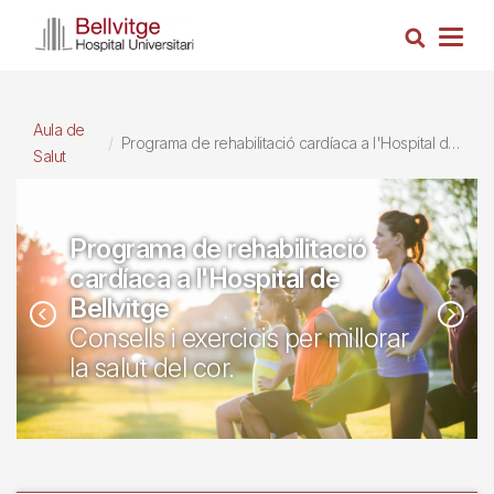
Vés
Cerca
al
Togg
contingut
navig
Aula de
Programa de rehabilitació cardíaca a l'Hospital de Bellvitge
Salut
Programa de rehabilitació
cardíaca a l'Hospital de
Bellvitge
Consells i exercicis per millorar
la salut del cor.