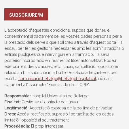
SUBSCRIURE'M
L'acceptació d'aquestes condicions, suposa que doneu el
consentiment al tractament de les vostres dades personals per a
la prestació dels serveis que sol·liciteu a través d'aquest portal i, si
escau, per fer les gestions necessàries amb les administracions o
entitats públiques que intervinguin en la tramitació, i la seva
posterior incorporació en l'esmentat fitxer automatitzat. Podeu
exercitar els drets d’accés, rectificació, cancel·lació i oposició en
relació amb la subscripció al butlletí
Fes Salut
adreçant-vos per
escrit a
comunicacio.bellvitge@bellvitgehospital.cat
, indicant
clarament a l’assumpte "Exercici de dret LOPD".
Responsable:
Hospital Universitari de Bellvitge.
Finalitat:
Gestionar el contacte de l'usuari
Legitimació:
Acceptació expresa de la política de privacitat.
Drets:
Accés, rectificació, supresió i portabilitat de les dades,
limitació i oposició al seu tractament.
Procedència:
El propi interessat.