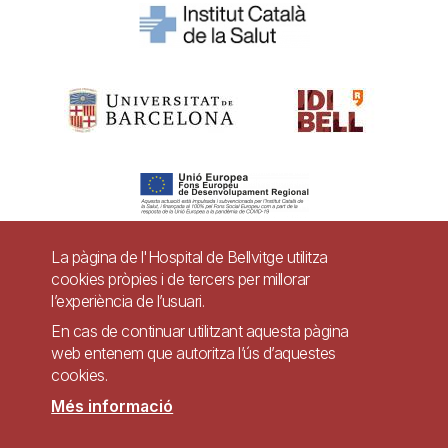
La pàgina de l'Hospital de Bellvitge utilitza
cookies pròpies i de tercers per millorar
Pie
l’experiència de l’usuari.
Contacte
de
En cas de continuar utilitzant aquesta pàgina
Accessibilitat
Avís legal
Ajuda
web entenem que autoritza l’ús d’aquestes
página
cookies.
Política de Privacitat de Sistemes de Vigilància
Mapa web
Més informació
Imagen