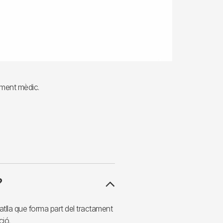
tament mèdic.
?
atlla que forma part del tractament
ció.