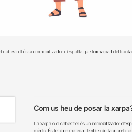
l cabestrell és un immobilitzador d’espatlla que forma part del trac
Com us heu de posar la xarpa
La xarpa o el cabestrell és un immobilitzador d’esp
mèdic. És fet d’un material flexible i de fàcil col·loca