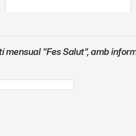
etí mensual
"Fes Salut"
,
amb inform