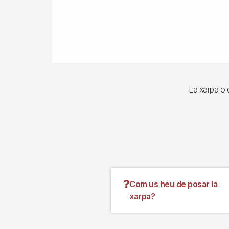
La xarpa o e
Com us heu de posar la
xarpa?