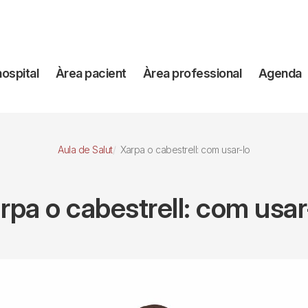
avegación
hospital
Àrea pacient
Àrea professional
Agenda
incipal
Aula de Salut
Xarpa o cabestrell: com usar-lo
rpa o cabestrell: com usar