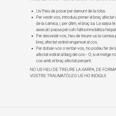
Us l’heu de posar per damunt de la roba.
Per vestir-vos, introduïu primer el braç afectat e
de la camisa, i, per últim, el braç sa. La xarpa
aixecat i passa pel coll i l’altra inmobilitza l’espa
Per desvestir-vos, heu de treure-us la camisa pr
braç afectat estirat enganxat al cos.
Per dutxar-vos o rentar-vos, ho podeu fer de 
afectat estirat al llarg del cos - O, si el metge 
cos amb el braç afectat penjant.
NO US HEU DE TREURE LA XARPA, DE FORMA 
VOSTRE TRAUMATÒLEG US HO INDIQUI.