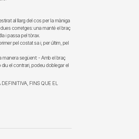
stirat al llarg del cos per la màniga
 té dues corretges: una manté el braç
tlla i passa pel tòrax.
imer pel costat sa i, per últim, pel
la manera següent: - Amb el braç
no diu el contrari, podeu doblegar el
DEFINITIVA, FINS QUE EL