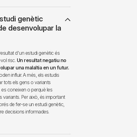
estudi genètic
 de desenvolupar la
esultat d'un estudi genètic és
vol risc.
Un resultat negatiu no
volupar una malaltia en un futur.
oden influir. A més, els estudis
 tots els gens o variants
o es coneixen o perquè les
s variants. Per això, és important
és de fer-se un estudi genètic,
ndre decisions informades.