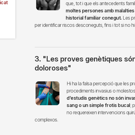
icat
que, tot i que els antecedents fami
moltes persones amb malalties
historial familiar conegut.
Les pr
per identificar riscos desconeguts, fins i tot si no 
3. "Les proves genètiques són
doloroses"
Imagen
Hi ha la falsa percepció que les p
procediments invasius o molestos
d’estudis genètics no són inva
sang o un simple frotis bucal
; 
no requereixen intervencions quir
complexos.