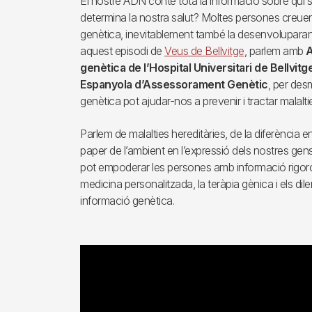
El nostre ADN conté tota la informació sobre qui s
determina la nostra salut? Moltes persones creuen q
genètica, inevitablement també la desenvoluparan
aquest episodi de
Veus de Bellvitge
, parlem amb
A
genètica de l’Hospital Universitari de Bellvitg
Espanyola d’Assessorament Genètic
, per des
genètica pot ajudar-nos a prevenir i tractar malalti
Parlem de malalties hereditàries, de la diferència en
paper de l’ambient en l’expressió dels nostres ge
pot empoderar les persones amb informació rigoro
medicina personalitzada, la teràpia gènica i els dil
informació genètica.