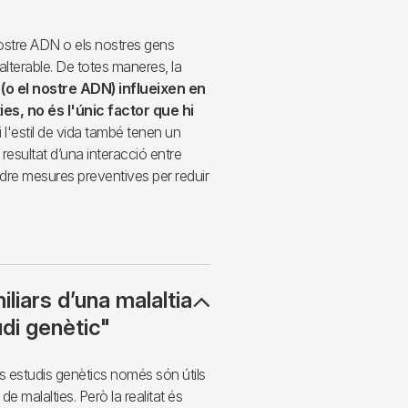
stre ADN o els nostres gens
alterable. De totes maneres, la
 (o el nostre ADN) influeixen en
ies, no és l'únic factor que hi
i l'estil de vida també tenen un
 resultat d’una interacció entre
ndre mesures preventives per reduir
liars d’una malaltia
udi genètic"
s estudis genètics només són útils
 de malalties. Però la realitat és