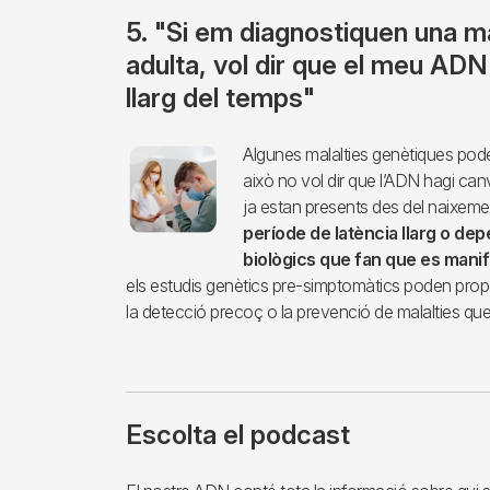
5. "Si em diagnostiquen una mal
adulta, vol dir que el meu ADN
llarg del temps"
Imagen
Algunes malalties genètiques pode
això no vol dir que l’ADN hagi canv
ja estan presents des del naixeme
període de latència llarg o de
biològics que fan que es manife
els estudis genètics pre-simptomàtics poden prop
la detecció precoç o la prevenció de malalties que 
Escolta el podcast