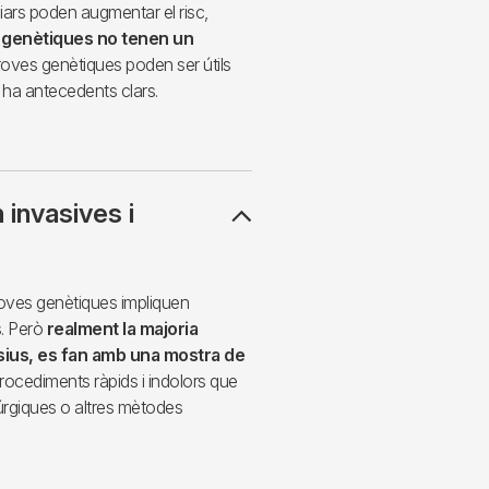
liars poden augmentar el risc,
 genètiques no tenen un
oves genètiques poden ser útils
hi ha antecedents clars.
 invasives i
roves genètiques impliquen
. Però
realment la majoria
sius, es fan amb una mostra de
procediments ràpids i indolors que
úrgiques o altres mètodes