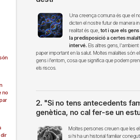
Imagen
Una creença comuna és que el no
dicten el nostre futur de manera in
realitat és que,
tot i que els gens
la predisposició a certes malalt
intervé.
Els altres gens, l'ambient 
paper important en la salut. Moltes malalties són el
 són
gens i l’entorn, cosa que significa que podem pre
els riscos.
un
e no
par
2. "Si no tens antecedents fami
genètica, no cal fer-se un est
a
Imagen
Moltes persones creuen que les el
 dir
si hi ha un historial familiar conegut