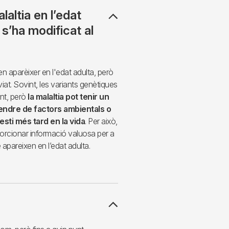
altia en l’edat
 s’ha modificat al
n aparèixer en l'edat adulta, però
iat. Sovint, les variants genètiques
nt, però
la malaltia pot tenir un
pendre de factors ambientals o
sti més tard en la vida
. Per això,
orcionar informació valuosa per a
apareixen en l’edat adulta.