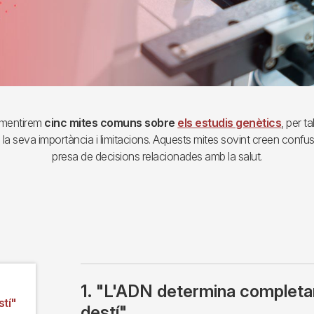
smentirem
cinc mites comuns sobre
els estudis genètics
, per t
la seva importància i limitacions. Aquests mites sovint creen confusió
presa de decisions relacionades amb la salut.
1. "L'ADN determina completa
stí"
destí"