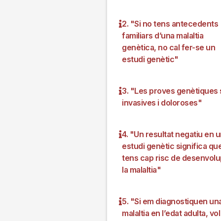
2. "Si no tens antecedents
familiars d’una malaltia
genètica, no cal fer-se un
estudi genètic"
3. "Les proves genètiques
invasives i doloroses"
4. "Un resultat negatiu en 
estudi genètic significa qu
tens cap risc de desenvolu
la malaltia"
5. "Si em diagnostiquen un
malaltia en l’edat adulta, vol