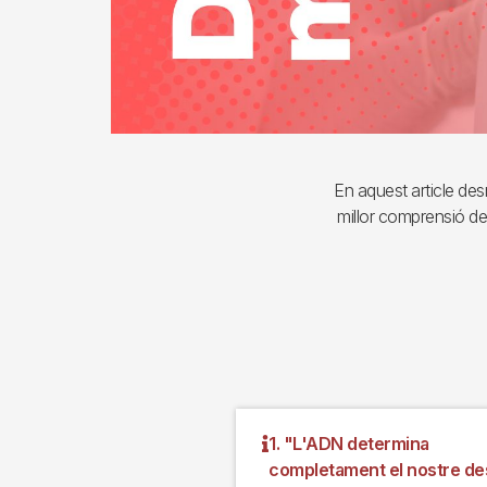
En aquest article de
millor comprensió de 
1. "L'ADN determina
completament el nostre de