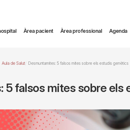
avegación
hospital
Àrea pacient
Àrea professional
Agenda
incipal
Aula de Salut
Desmuntamites: 5 falsos mites sobre els estudis genètics
5 falsos mites sobre els 