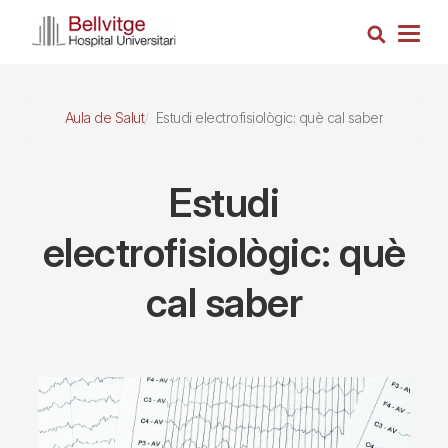
Vés
Cerca
al
Togg
contingut
navig
Aula de Salut
Estudi electrofisiològic: què cal saber
Estudi
electrofisiològic: què
cal saber
Imagen