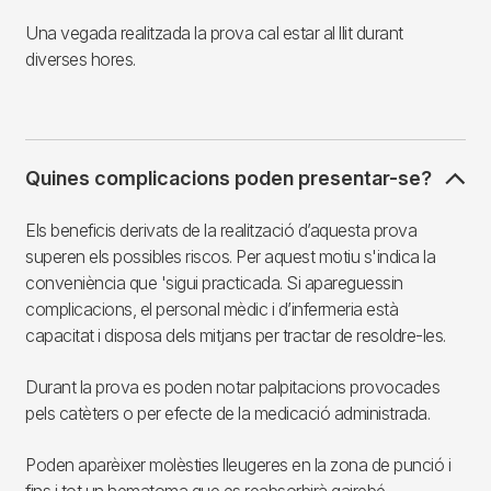
Una vegada realitzada la prova cal estar al llit durant
diverses hores.
Quines complicacions poden presentar-se?
Els beneficis derivats de la realització d’aquesta prova
superen els possibles riscos. Per aquest motiu s'indica la
conveniència que 'sigui practicada. Si apareguessin
complicacions, el personal mèdic i d’infermeria està
capacitat i disposa dels mitjans per tractar de resoldre-les.
Durant la prova es poden notar palpitacions provocades
pels catèters o per efecte de la medicació administrada.
Poden aparèixer molèsties lleugeres en la zona de punció i
fins i tot un hematoma que es reabsorbirà gairebé