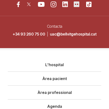
Contacta
+34 93 260 75 00
|
uac@bellvitgehospital.cat
Navegació
L'hospital
principal
Àrea pacient
Àrea professional
Agenda