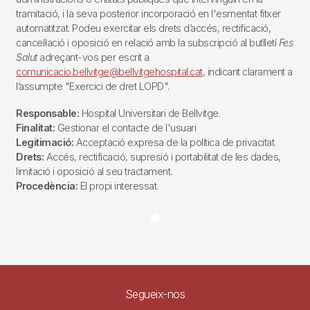
tramitació, i la seva posterior incorporació en l'esmentat fitxer
automatitzat. Podeu exercitar els drets d’accés, rectificació,
cancel·lació i oposició en relació amb la subscripció al butlletí
Fes
Salut
adreçant-vos per escrit a
comunicacio.bellvitge@bellvitgehospital.cat
, indicant clarament a
l’assumpte "Exercici de dret LOPD".
Responsable:
Hospital Universitari de Bellvitge.
Finalitat:
Gestionar el contacte de l'usuari
Legitimació:
Acceptació expresa de la política de privacitat.
Drets:
Accés, rectificació, supresió i portabilitat de les dades,
limitació i oposició al seu tractament.
Procedència:
El propi interessat.
Segueix-nos