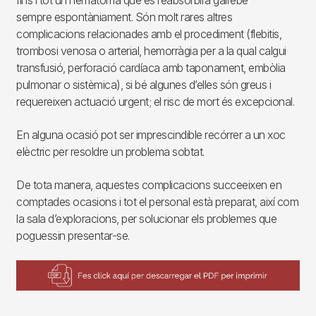
sempre espontàniament. Són molt rares altres
complicacions relacionades amb el procediment (flebitis,
trombosi venosa o arterial, hemorràgia per a la qual calgui
transfusió, perforació cardíaca amb taponament, embòlia
pulmonar o sistèmica), si bé algunes d’elles són greus i
requereixen actuació urgent; el risc de mort és excepcional.
En alguna ocasió pot ser imprescindible recórrer a un xoc
elèctric per resoldre un problema sobtat.
De tota manera, aquestes complicacions succeeixen en
comptades ocasions i tot el personal està preparat, així com
la sala d’exploracions, per solucionar els problemes que
poguessin presentar-se.
Imagen