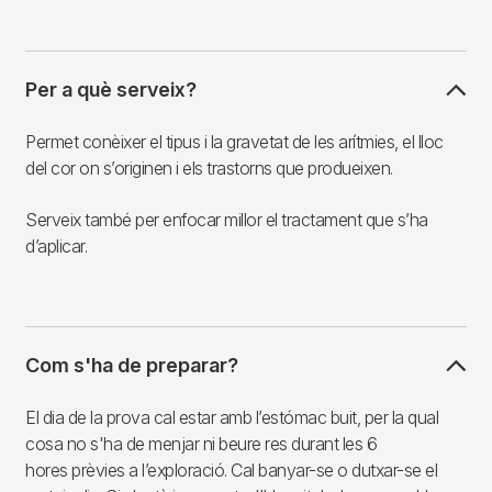
Per a què serveix?
Permet conèixer el tipus i la gravetat de les arítmies, el lloc
del cor on s’originen i els trastorns que produeixen.
Serveix també per enfocar millor el tractament que s’ha
d’aplicar.
Com s'ha de preparar?
El dia de la prova cal estar amb l’estómac buit, per la qual
cosa no s'ha de menjar ni beure res durant les 6
hores prèvies a l’exploració. Cal banyar-se o dutxar-se el