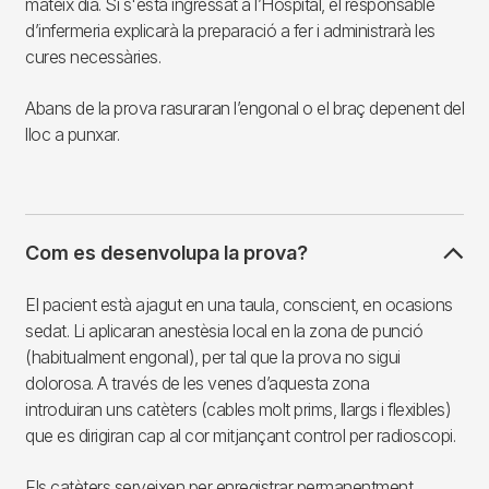
mateix dia. Si s'està ingressat a l’Hospital, el responsable
d’infermeria explicarà la preparació a fer i administrarà les
cures necessàries.
Abans de la prova rasuraran l’engonal o el braç depenent del
lloc a punxar.
Com es desenvolupa la prova?
El pacient està ajagut en una taula, conscient, en ocasions
sedat. Li aplicaran anestèsia local en la zona de punció
(habitualment engonal), per tal que la prova no sigui
dolorosa. A través de les venes d’aquesta zona
introduiran uns catèters (cables molt prims, llargs i flexibles)
que es dirigiran cap al cor mitjançant control per radioscopi.
Els catèters serveixen per enregistrar permanentment