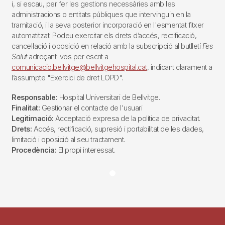
i, si escau, per fer les gestions necessàries amb les
administracions o entitats públiques que intervinguin en la
tramitació, i la seva posterior incorporació en l'esmentat fitxer
automatitzat. Podeu exercitar els drets d’accés, rectificació,
cancel·lació i oposició en relació amb la subscripció al butlletí
Fes
Salut
adreçant-vos per escrit a
comunicacio.bellvitge@bellvitgehospital.cat
, indicant clarament a
l’assumpte "Exercici de dret LOPD".
Responsable:
Hospital Universitari de Bellvitge.
Finalitat:
Gestionar el contacte de l'usuari
Legitimació:
Acceptació expresa de la política de privacitat.
Drets:
Accés, rectificació, supresió i portabilitat de les dades,
limitació i oposició al seu tractament.
Procedència:
El propi interessat.