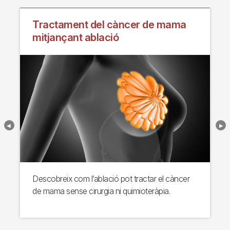
Tractament del càncer de mama
mitjançant ablació
Descobreix com l’ablació pot tractar el càncer
de mama sense cirurgia ni quimioteràpia.