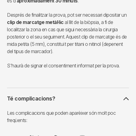
és d’
aproximadament 30 minuts
.
Després de finalitzar la prova, pot ser necessari dipositar un
clip de marcatge metàl·lic
al llit de la biòpsia, a fi de
localitzar la zona en cas que sigui necessària la cirurgia
posterior o el seu seguiment. Aquest clip de marcatge és de
mida petita (5 mm), constituït per titani o nitinol (depenent
del tipus de marcador).
S'haurà de signar el consentiment informat per la prova.
Té complicacions?
Les complicacions que poden aparèixer són molt poc
freqüents: