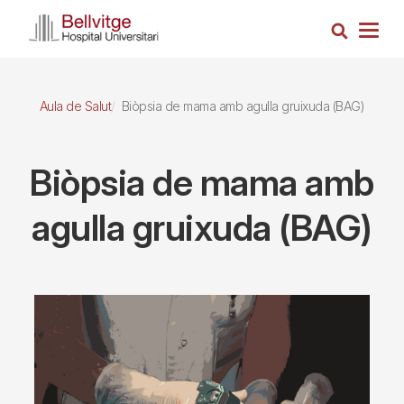
Vés
Cerca
al
Togg
contingut
navig
Aula de Salut
Biòpsia de mama amb agulla gruixuda (BAG)
Biòpsia de mama amb
agulla gruixuda (BAG)
Imagen