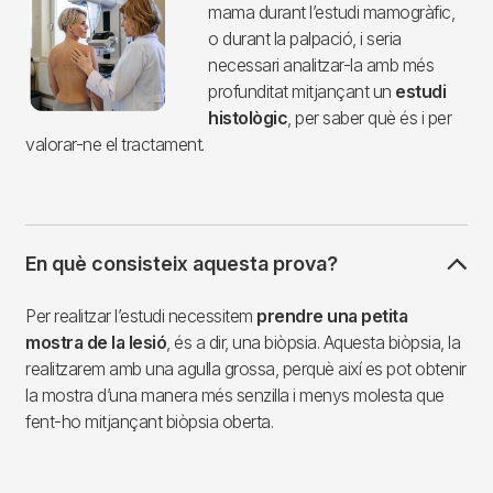
mama durant l’estudi mamogràfic,
o durant la palpació, i seria
necessari analitzar-la amb més
profunditat mitjançant un
estudi
histològic
, per saber què és i per
valorar-ne el tractament.
En què consisteix aquesta prova?
Per realitzar l’estudi necessitem
prendre una petita
mostra de la lesió
, és a dir, una biòpsia. Aquesta biòpsia, la
realitzarem amb una agulla grossa, perquè així es pot obtenir
la mostra d’una manera més senzilla i menys molesta que
fent-ho mitjançant biòpsia oberta.