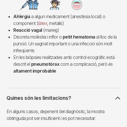
Imagen
Al·lèrgia
a algun medicament (anestèsia local) o
component (
làtex
, metalls)
Reacció vagal
(mareig)
Discreta molèstia i inflor o
petit hematoma
al lloc de la
punció. Un sagnat important o una infecció són molt
infreqüents
En les biòpsies realitzades amb control ecogràfic està
descrit el
pneumotòrax
com a complicació, però és
altament improbable
Quines són les limitacions?
En alguns casos, depenent del diagnòstic, la mostra
obtinguda pot ser insuficient i es pot necessitar: