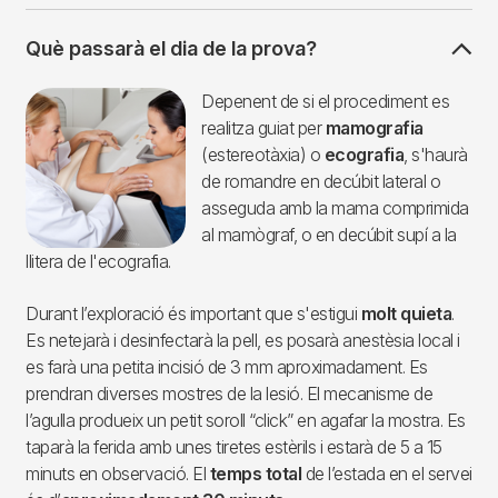
Què passarà el dia de la prova?
Imagen
Depenent de si el procediment es
realitza guiat per
mamografia
(estereotàxia) o
ecografia
, s'haurà
de romandre en decúbit lateral o
asseguda amb la mama comprimida
al mamògraf, o en decúbit supí a la
llitera de l'ecografia.
Durant l’exploració és important que s'estigui
molt quieta
.
Es netejarà i desinfectarà la pell, es posarà anestèsia local i
es farà una petita incisió de 3 mm aproximadament. Es
prendran diverses mostres de la lesió. El mecanisme de
l’agulla produeix un petit soroll “click” en agafar la mostra. Es
taparà la ferida amb unes tiretes estèrils i estarà de 5 a 15
minuts en observació. El
temps total
de l’estada en el servei