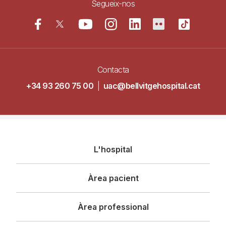
Segueix-nos
Contacta
+34 93 260 75 00
|
uac@bellvitgehospital.cat
Navegació
L'hospital
principal
Àrea pacient
Àrea professional