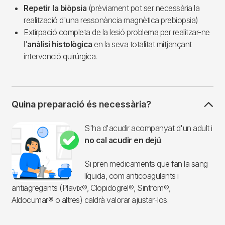
Repetir la biòpsia
(prèviament pot ser necessària la
realització d'una ressonància magnètica prebiopsia)
Extirpació completa de la lesió problema per realitzar-ne
l'
anàlisi histològica
en la seva totalitat mitjançant
intervenció quirúrgica.
Quina preparació és necessària?
Imagen
S'ha d'acudir acompanyat d'un adult i
no cal acudir en dejú
.
Si pren medicaments que fan la sang
líquida, com anticoagulants i
antiagregants (Plavix®, Clopidogrel®, Sintrom®,
Aldocumar® o altres) caldrà valorar ajustar-los.