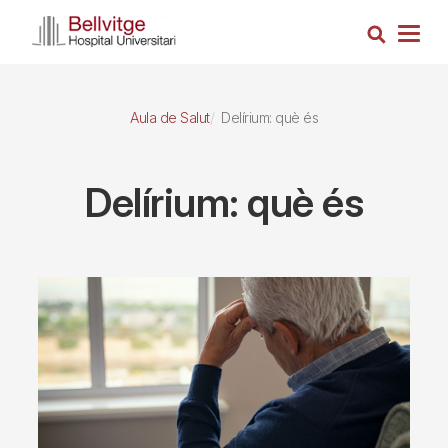
Vés
Cerca
al
Togg
contingut
navig
Aula de Salut
Delírium: què és
Delírium: què és
Imagen