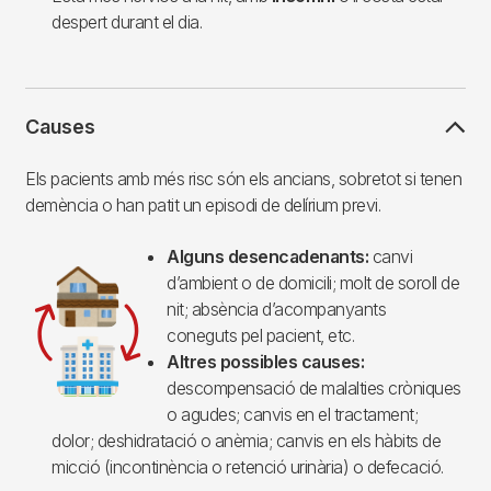
despert durant el dia.
Causes
Els pacients amb més risc són els ancians, sobretot si tenen
demència o han patit un episodi de delírium previ.
Alguns desencadenants:
canvi
Imagen
d’ambient o de domicili; molt de soroll de
nit; absència d’acompanyants
coneguts pel pacient, etc.
Altres possibles causes:
descompensació de malalties cròniques
o agudes; canvis en el tractament;
dolor; deshidratació o anèmia; canvis en els hàbits de
micció (incontinència o retenció urinària) o defecació.