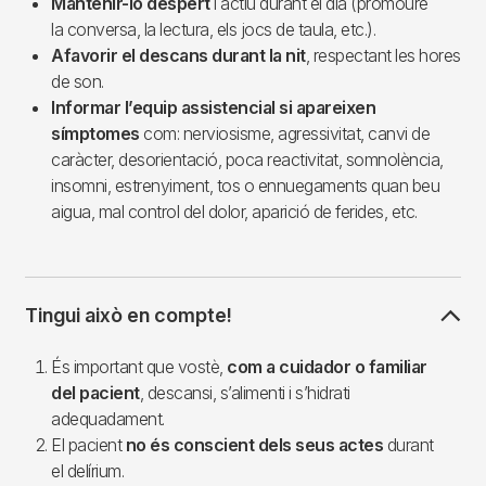
Mantenir-lo despert
i actiu durant el dia (promoure
la conversa, la lectura, els jocs de taula, etc.).
Afavorir el descans durant la nit
, respectant les hores
de son.
Informar l’equip assistencial si apareixen
símptomes
com: nerviosisme, agressivitat, canvi de
caràcter, desorientació, poca reactivitat, somnolència,
insomni, estrenyiment, tos o ennuegaments quan beu
aigua, mal control del dolor, aparició de ferides, etc.
Tingui això en compte!
És important que vostè,
com a cuidador o familiar
del pacient
, descansi, s’alimenti i s’hidrati
adequadament.
El pacient
no és conscient dels seus actes
durant
el delírium.