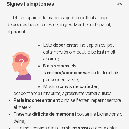
Signes i símptomes
El delírium apareix de manera aguda i oscil·lant al cap
de poques hores o dies de l’ingrés. Mentre l’està patint,
el pacient:
Està
desorientat
i no sap on és; pot
Imagen
estar nerviós o mogut, o bé lent i molt
adormit;
No reconeix els
familiars/acompanyant
s i té dificultats
per concentrar-se;
Mostra
canvis de caràcter
,
desconfiança i irritabilitat, agressivitat verbal o física;
Parla incoherentment
o no se l'entén, repetint sempre
el mateix;
Presenta
dèficits de memòria
i pot tenir al·lucinacions o
deliris;
Està més nerviós a la nit, amb
insomni
o li costa estar