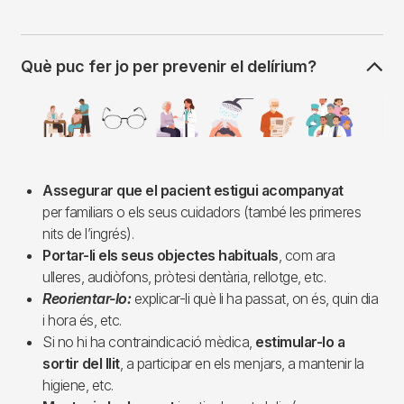
Què puc fer jo per prevenir el delírium?
Imagen
Assegurar que el pacient estigui acompanyat
per familiars o els seus cuidadors (també les primeres
nits de l’ingrés).
Portar-li els seus objectes habituals
, com ara
ulleres, audiòfons, pròtesi dentària, rellotge, etc.
Reorientar-lo:
explicar-li què li ha passat, on és, quin dia
i hora és, etc.
Si no hi ha contraindicació mèdica,
estimular-lo a
sortir del llit
, a participar en els menjars, a mantenir la
higiene, etc.