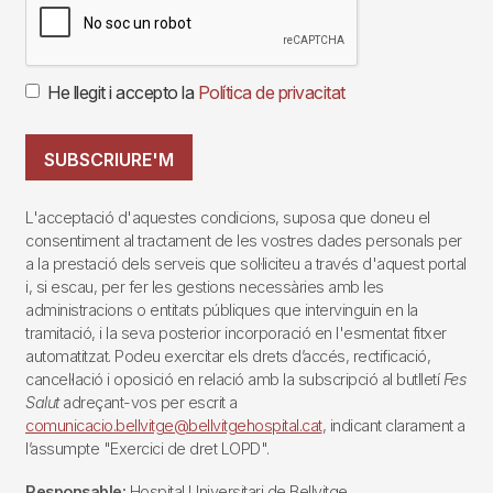
He llegit i accepto la
Política de privacitat
SUBSCRIURE'M
L'acceptació d'aquestes condicions, suposa que doneu el
consentiment al tractament de les vostres dades personals per
a la prestació dels serveis que sol·liciteu a través d'aquest portal
i, si escau, per fer les gestions necessàries amb les
administracions o entitats públiques que intervinguin en la
tramitació, i la seva posterior incorporació en l'esmentat fitxer
automatitzat. Podeu exercitar els drets d’accés, rectificació,
cancel·lació i oposició en relació amb la subscripció al butlletí
Fes
Salut
adreçant-vos per escrit a
comunicacio.bellvitge@bellvitgehospital.cat
, indicant clarament a
l’assumpte "Exercici de dret LOPD".
Responsable:
Hospital Universitari de Bellvitge.