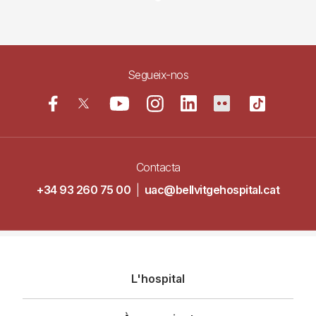
Segueix-nos
Contacta
+34 93 260 75 00
|
uac@bellvitgehospital.cat
Navegació
L'hospital
principal