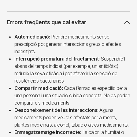
Errors freqüents que cal evitar
Automedicació:
Prendre medicaments sense
prescripció pot generar interaccions greus o efectes
indesitjats.
Interrupció prematura del tractament:
Suspendre’l
abans del temps indicat (per exemple, un antibiòtic)
redueix la seva eficàcia i pot afavorir la selecció de
resistències bacterianes.
Compartir medicació:
Cada fàrmac és específic per a
una persona i una situació clínica concreta. No es poden
compartir els medicaments.
Desconeixement de les interaccions:
Alguns
medicaments poden veure’s afectats per aliments,
plantes medicinals, alcohol, tabac o altres medicaments.
Emmagatzematge incorrecte:
La calor, la humitat o