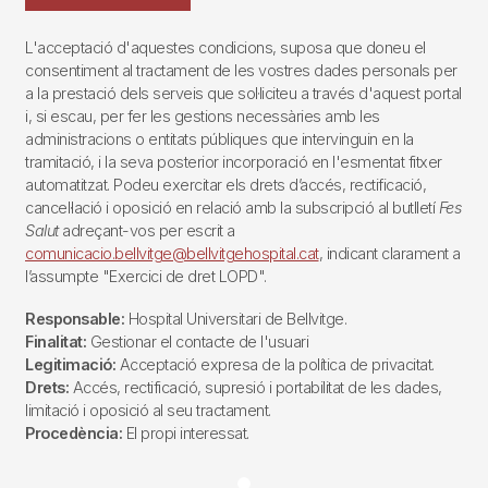
L'acceptació d'aquestes condicions, suposa que doneu el
consentiment al tractament de les vostres dades personals per
a la prestació dels serveis que sol·liciteu a través d'aquest portal
i, si escau, per fer les gestions necessàries amb les
administracions o entitats públiques que intervinguin en la
tramitació, i la seva posterior incorporació en l'esmentat fitxer
automatitzat. Podeu exercitar els drets d’accés, rectificació,
cancel·lació i oposició en relació amb la subscripció al butlletí
Fes
Salut
adreçant-vos per escrit a
comunicacio.bellvitge@bellvitgehospital.cat
, indicant clarament a
l’assumpte "Exercici de dret LOPD".
Responsable:
Hospital Universitari de Bellvitge.
Finalitat:
Gestionar el contacte de l'usuari
Legitimació:
Acceptació expresa de la política de privacitat.
Drets:
Accés, rectificació, supresió i portabilitat de les dades,
limitació i oposició al seu tractament.
Procedència:
El propi interessat.