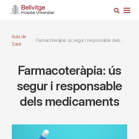
Vés
Cerca
al
Togg
contingut
navig
Aula de
Farmacoteràpia: ús segur i responsable dels medicaments
Salut
Farmacoteràpia: ús
segur i responsable
dels medicaments
Imagen