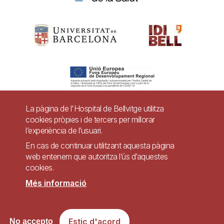
La pàgina de l'Hospital de Bellvitge utilitza
cookies pròpies i de tercers per millorar
Pie
l’experiència de l’usuari.
Contacte
de
En cas de continuar utilitzant aquesta pàgina
Accessibilitat
Avís legal
Ajuda
web entenem que autoritza l’ús d’aquestes
página
cookies.
Política de Privacitat de Sistemes de Vigilància
Mapa web
Més informació
Imagen
Lloc web accessible de conformitat amb el Reial Decret 1112/2018, de 7 de
Estic d'acord
No accepto
setembre, sobre accessibilitat dels llocs web i aplicacions per a dispositius