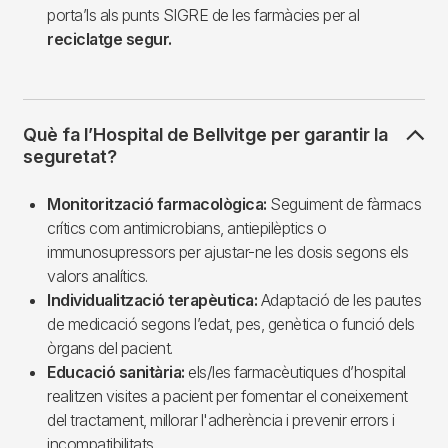
porta’ls als punts SIGRE de les farmàcies per al
reciclatge segur.
Què fa l’Hospital de Bellvitge per garantir la
seguretat?
Monitorització farmacològica:
Seguiment de fàrmacs
crítics com antimicrobians, antiepilèptics o
immunosupressors per ajustar-ne les dosis segons els
valors analítics.
Individualització terapèutica:
Adaptació de les pautes
de medicació segons l’edat, pes, genètica o funció dels
òrgans del pacient.
Educació sanitària:
els/les farmacèutiques d’hospital
realitzen visites a pacient per fomentar el coneixement
del tractament, millorar l'adherència i prevenir errors i
incompatibilitats.