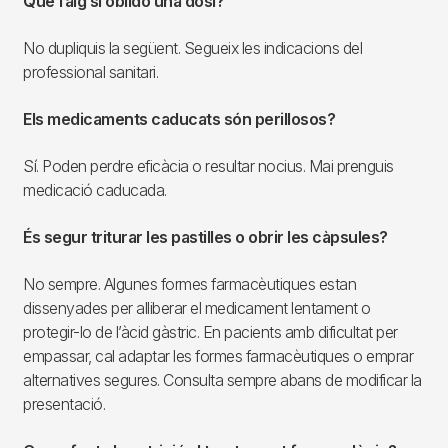
Què faig si oblido una dosi?
No dupliquis la següent. Segueix les indicacions del
professional sanitari.
Els medicaments caducats són perillosos?
Sí. Poden perdre eficàcia o resultar nocius. Mai prenguis
medicació caducada.
És segur triturar les pastilles o obrir les càpsules?
No sempre. Algunes formes farmacèutiques estan
dissenyades per alliberar el medicament lentament o
protegir-lo de l’àcid gàstric. En pacients amb dificultat per
empassar, cal adaptar les formes farmacèutiques o emprar
alternatives segures. Consulta sempre abans de modificar la
presentació.