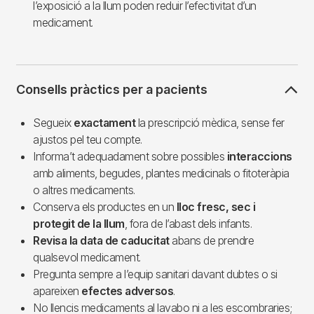
l’exposició a la llum poden reduir l’efectivitat d’un
medicament.
Consells pràctics per a pacients
Segueix
exactament
la prescripció mèdica, sense fer
ajustos pel teu compte.
Informa’t adequadament sobre possibles
interaccions
amb aliments, begudes, plantes medicinals o fitoteràpia
o altres medicaments.
Conserva els productes en un
lloc fresc, sec i
protegit de la llum
, fora de l’abast dels infants.
Revisa la data de caducitat
abans de prendre
qualsevol medicament.
Pregunta sempre a l’equip sanitari davant dubtes o si
apareixen
efectes adversos
.
No llencis medicaments al lavabo ni a les escombraries;