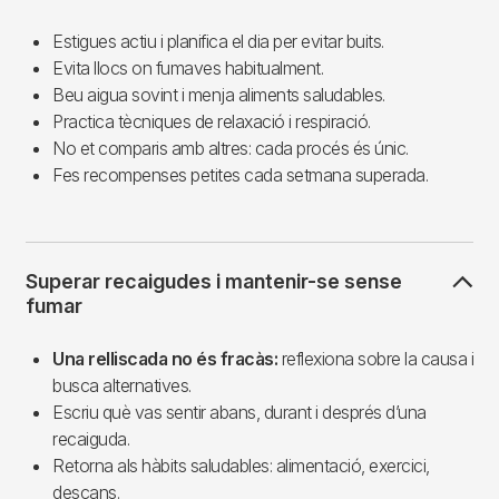
Estigues actiu i planifica el dia per evitar buits.
Evita llocs on fumaves habitualment.
Beu aigua sovint i menja aliments saludables.
Practica tècniques de relaxació i respiració.
No et comparis amb altres: cada procés és únic.
Fes recompenses petites cada setmana superada.
Superar recaigudes i mantenir-se sense
fumar
Una relliscada no és fracàs:
reflexiona sobre la causa i
busca alternatives.
Escriu què vas sentir abans, durant i després d’una
recaiguda.
Retorna als hàbits saludables: alimentació, exercici,
descans.