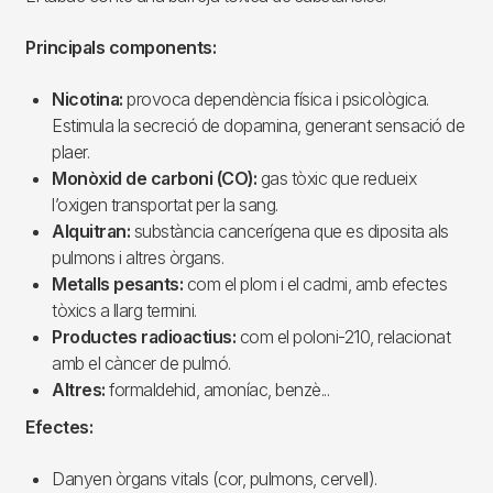
Principals components:
Nicotina:
provoca dependència física i psicològica.
Estimula la secreció de dopamina, generant sensació de
plaer.
Monòxid
de carboni (CO):
gas tòxic que redueix
l’oxigen transportat per la sang.
Alquitran:
substància cancerígena que es diposita als
pulmons i altres òrgans.
Metalls pesants:
com el plom i el cadmi, amb efectes
tòxics a llarg termini.
Productes radioactius:
com el poloni-210, relacionat
amb el càncer de pulmó.
Altres:
formaldehid, amoníac, benzè...
Efectes:
Danyen òrgans vitals (cor, pulmons, cervell).