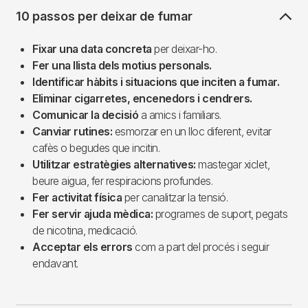
10 passos per deixar de fumar
Fixar una data concreta
per deixar-ho.
Fer una llista dels motius personals.
Identificar hàbits i situacions que inciten a fumar.
Eliminar cigarretes, encenedors i cendrers.
Comunicar la decisió
a amics i familiars.
Canviar rutines:
esmorzar en un lloc diferent, evitar
cafès o begudes que incitin.
Utilitzar estratègies alternatives:
mastegar xiclet,
beure aigua, fer respiracions profundes.
Fer activitat física
per canalitzar la tensió.
Fer servir ajuda mèdica:
programes de suport, pegats
de nicotina, medicació.
Acceptar els errors
com a part del procés i seguir
endavant.