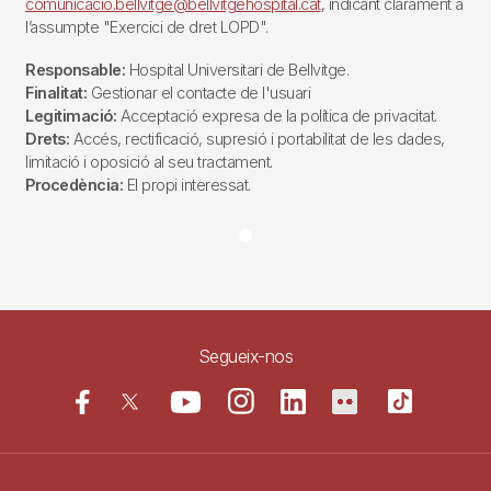
comunicacio.bellvitge@bellvitgehospital.cat
, indicant clarament a
l’assumpte "Exercici de dret LOPD".
Responsable:
Hospital Universitari de Bellvitge.
Finalitat:
Gestionar el contacte de l'usuari
Legitimació:
Acceptació expresa de la política de privacitat.
Drets:
Accés, rectificació, supresió i portabilitat de les dades,
limitació i oposició al seu tractament.
Procedència:
El propi interessat.
Segueix-nos