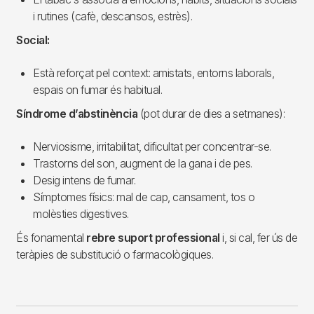
i rutines (cafè, descansos, estrès).
Social:
Està reforçat pel context: amistats, entorns laborals,
espais on fumar és habitual.
Síndrome d’abstinència
(pot durar de dies a setmanes):
Nerviosisme, irritabilitat, dificultat per concentrar-se.
Trastorns del son, augment de la gana i de pes.
Desig intens de fumar.
Símptomes físics: mal de cap, cansament, tos o
molèsties digestives.
És fonamental
rebre suport professional
i, si cal, fer ús de
teràpies de substitució o farmacològiques.