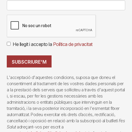
He llegit i accepto la
Política de privacitat
SUBSCRIURE'M
L'acceptació d'aquestes condicions, suposa que doneu el
consentiment al tractament de les vostres dades personals per
a la prestació dels serveis que sol·liciteu a través d'aquest portal
i, si escau, per fer les gestions necessàries amb les
administracions o entitats públiques que intervinguin en la
tramitació, i la seva posterior incorporació en l'esmentat fitxer
automatitzat. Podeu exercitar els drets d’accés, rectificació,
cancel·lació i oposició en relació amb la subscripció al butlletí
Fes
Salut
adreçant-vos per escrit a