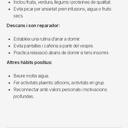
Inclou fruita, verdura, llegums i proteïnes de qualitat.
Evita picar per ansietat: pren infusions, aigua o fruits
secs.
Descans i son reparador:
Estableix una rutina d’anar a dormir.
Evita pantalles i cafeïna a partir del vespre.
Practica relaxació abans de dormir si tens insomni.
Altres hàbits positius:
Beure molta aigua.
Fer activitats plaents: aficions, activitats en grup.
Reconnectar amb valors personals i motivacions
profundes.