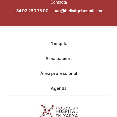
Contacta
+34 93 260 75 00
|
uac@bellvitgehospital.cat
Navegació
L'hospital
principal
Àrea pacient
Àrea professional
Agenda
Imagen