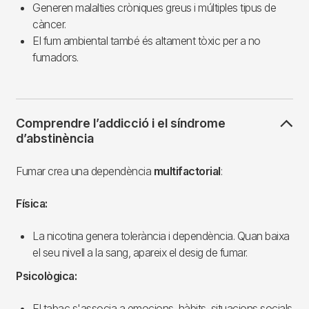
Generen malalties cròniques greus i múltiples tipus de
càncer.
El fum ambiental també és altament tòxic per a no
fumadors.
Comprendre l’addicció i el síndrome
d’abstinència
Fumar crea una dependència
multifactorial
:
Física:
La nicotina genera tolerància i dependència. Quan baixa
el seu nivell a la sang, apareix el desig de fumar.
Psicològica:
El tabac s'associa a emocions, hàbits, situacions socials