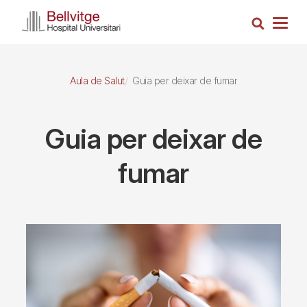
Vés
Cerca
al
Togg
contingut
navig
Aula de Salut
Guia per deixar de fumar
Guia per deixar de
fumar
Imagen