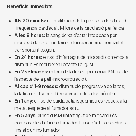
Beneficis immediats:
Als 20 minuts:
normalització de la pressió arterial i la FC
(freqüència cardíaca). Millora de la circulació perifèrica.
A les 8 hores:
la sang deixa d’estar intoxicada per
monòxid de carboni i torna a funcionar amb normalitat
transportant oxigen.
En 24 hores:
el risc d’infart agut de miocardi comença a
disminuir. Es recuperen l’olfacte i el gust.
En 2 setmanes:
millora de la funció pulmonar. Millora de
l’aspecte de la pell (microcirculació).
Al cap d’1–9 mesos:
disminució progressiva de la tos,
la fatiga i la dispnea. Recuperació de la funció ciliar.
En 1 any:
el risc de cardiopatia isquèmica es redueix a la
meitat respecte al fumador actiu.
En 5 anys:
el risc d’IAM (infart agut de miocardi) és
comparable al d’un no fumador. El risc d’ictus es redueix
fins al d’un no fumador.