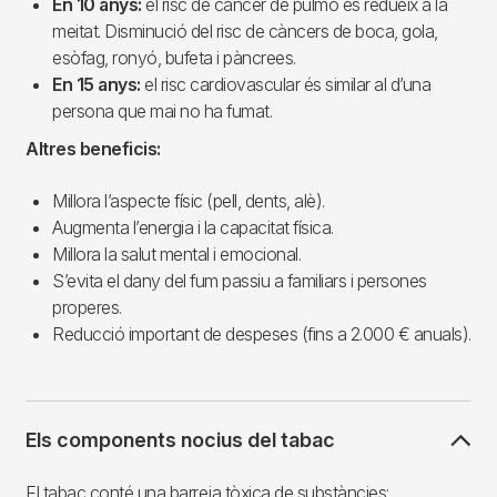
En 10 anys:
el risc de càncer de pulmó es redueix a la
meitat. Disminució del risc de càncers de boca, gola,
esòfag, ronyó, bufeta i pàncrees.
En 15 anys:
el risc cardiovascular és similar al d’una
persona que mai no ha fumat.
Altres beneficis:
Millora l’aspecte físic (pell, dents, alè).
Augmenta l’energia i la capacitat física.
Millora la salut mental i emocional.
S’evita el dany del fum passiu a familiars i persones
properes.
Reducció important de despeses (fins a 2.000 € anuals).
Els components nocius del tabac
El tabac conté una barreja tòxica de substàncies: