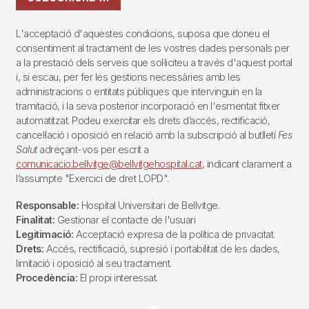
L'acceptació d'aquestes condicions, suposa que doneu el
consentiment al tractament de les vostres dades personals per
a la prestació dels serveis que sol·liciteu a través d'aquest portal
i, si escau, per fer les gestions necessàries amb les
administracions o entitats públiques que intervinguin en la
tramitació, i la seva posterior incorporació en l'esmentat fitxer
automatitzat. Podeu exercitar els drets d’accés, rectificació,
cancel·lació i oposició en relació amb la subscripció al butlletí
Fes
Salut
adreçant-vos per escrit a
comunicacio.bellvitge@bellvitgehospital.cat
, indicant clarament a
l’assumpte "Exercici de dret LOPD".
Responsable:
Hospital Universitari de Bellvitge.
Finalitat:
Gestionar el contacte de l'usuari
Legitimació:
Acceptació expresa de la política de privacitat.
Drets:
Accés, rectificació, supresió i portabilitat de les dades,
limitació i oposició al seu tractament.
Procedència:
El propi interessat.