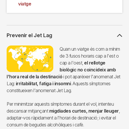
viatge
Prevenir el Jet Lag
Imagen
Quan un viatge és com a mínim
de 3 fusos horaris cap a l'est o
cap a l'oest,
el rellotge
biològic no coincideix amb
l'hora real de la destinació
i pot aparèixer l'anomenat Jet
Lag:
irritabilitat, fatiga i insomni
. Aquests símptomes
constitueixen l'anomenat Jet Lag.
Per minimitzar aquests símptomes durant el vol, intenteu
descansar mitjançant
migdiades curtes, menjar lleuger
,
adaptar-vos ràpidament a l'horari de destinació; i evitar el
consum de begudes alcohòliques i cafè.