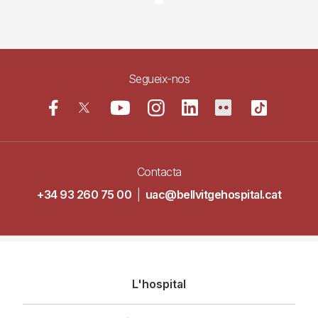
Segueix-nos
Contacta
+34 93 260 75 00
|
uac@bellvitgehospital.cat
Navegació
L'hospital
principal