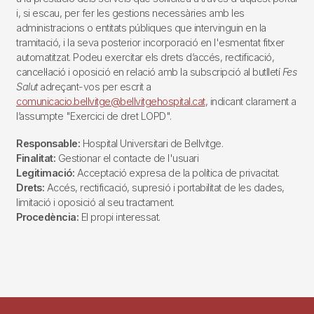
He llegit i accepto la
Política de privacitat
SUBSCRIURE'M
L'acceptació d'aquestes condicions, suposa que doneu el
consentiment al tractament de les vostres dades personals per
a la prestació dels serveis que sol·liciteu a través d'aquest portal
i, si escau, per fer les gestions necessàries amb les
administracions o entitats públiques que intervinguin en la
tramitació, i la seva posterior incorporació en l'esmentat fitxer
automatitzat. Podeu exercitar els drets d’accés, rectificació,
cancel·lació i oposició en relació amb la subscripció al butlletí
Fes
Salut
adreçant-vos per escrit a