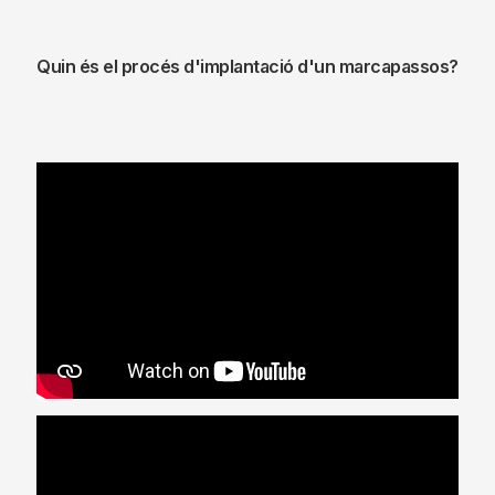
és
ajudar el cor a que la sang es
bombegi a un ritme adequat
,
enviant uns petits impulsos elèctrics
quan sigui necessari. Quan el cor
batega a un ritme suficient, el
marcapassos no actua, queda en
espera; quan baixen les pulsacions
per sota d’un límit que podem fixar, el
marcapassos es posa en marxa.
D'aquesta manera, ajuda a mantenir
una aportació adequada de sang a la
resta del cos en tot moment.
Quin és el procés d'implantació d'un marcapassos?