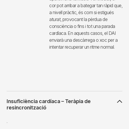
ventricular en un pacient que porta un
DAI, el dispositiu enviarà
una
seqüència d'impulsos
elèctrics a un ritme més ràpid que
la taquicàrdia
, per intentar prendre el
control del ritme cardíac i aconseguir
eliminar-la. Aquest tipus de teràpia -
que el pacient normalment no nota
perquè és indolora- s'anomena
estimulació antitaquicàrdia.
Si la taquicàrdia és massa ràpida, o
apareix una fibril·lació ventricular, el
cor pot arribar a bategar tan ràpid que,
a nivell pràctic, és com si estigués
aturat, provocant la pèrdua de
consciència o fins i tot una parada
cardíaca. En aquests casos, el DAI