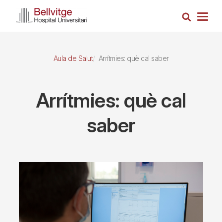
Vés
Cerca
al
Togg
contingut
navig
Aula de Salut
Arrítmies: què cal saber
Arrítmies: què cal
saber
Imagen