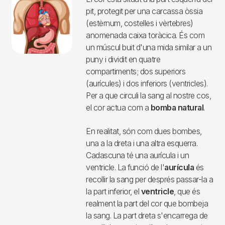
resincronització
Teràpia d’ablació en el tractament de les
arrítmies
Com funciona el cor?
.
El cor està situat a la part esquerra del
pit, protegit per una carcassa òssia
(estèrnum, costelles i vèrtebres)
anomenada caixa toràcica. És com
un múscul buit d'una mida similar a un
puny i dividit en quatre