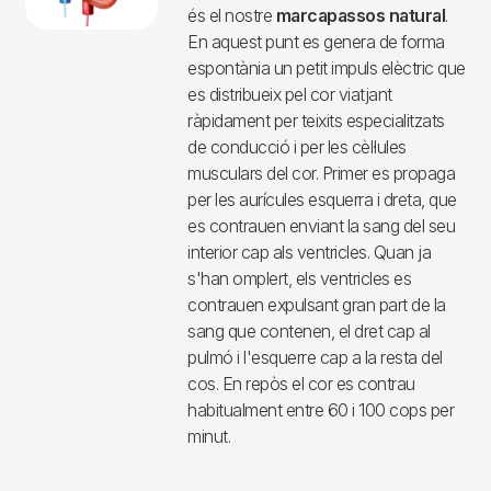
El ritme cardíac
.
En condicions normals, qui marca el
ritme del cor és una petita zona
situada a la part alta de l’aurícula
dreta, anomenada
node sinusal
, que
és el nostre
marcapassos natural
.
En aquest punt es genera de forma
espontània un petit impuls elèctric que
es distribueix pel cor viatjant
ràpidament per teixits especialitzats
de conducció i per les cèl·lules