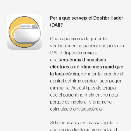
Quins tipus de taquicàrdia existeixen?
Hi ha molts tipus de taquicàrdia, que dividim en dos grans
grups depenent del lloc on s’originen. D’una banda, hi ha
les
taquicàrdies supraventriculars
, molt freqüents, que
s’originen a les aurícules; el segon grup són les taquicàrdies
ventriculars, que apareixen directament als ventricles.
Les
taquicàrdies ventriculars
poden causar símptomes
molt greus, i per això en alguns casos és recomanable la
implantació d’un desfibril·lador.
Per a què serveix el Desfibril·lador
(DAI)?
Quan apareix una taquicàrdia