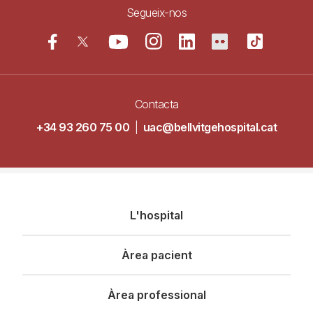
comunicacio.bellvitge@bellvitgehospital.cat
, indicant clarament a
l’assumpte "Exercici de dret LOPD".
Responsable:
Hospital Universitari de Bellvitge.
Finalitat:
Gestionar el contacte de l'usuari
Legitimació:
Acceptació expresa de la política de privacitat.
Drets:
Accés, rectificació, supresió i portabilitat de les dades,
limitació i oposició al seu tractament.
Procedència:
El propi interessat.
Segueix-nos