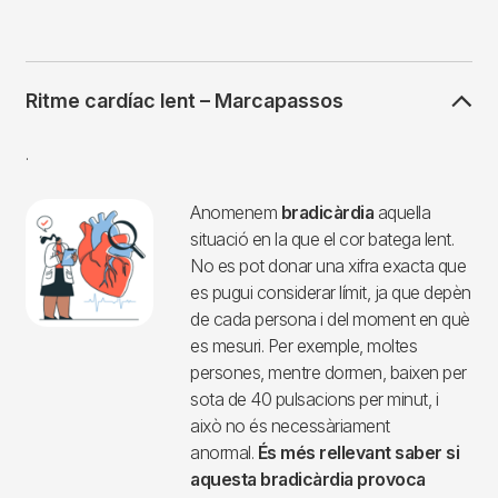
musculars del cor. Primer es propaga
per les aurícules esquerra i dreta, que
es contrauen enviant la sang del seu
interior cap als ventricles. Quan ja
s'han omplert, els ventricles es
contrauen expulsant gran part de la
sang que contenen, el dret cap al
pulmó i l'esquerre cap a la resta del
cos. En repòs el cor es contrau
habitualment entre 60 i 100 cops per
minut.
Ritme cardíac lent – Marcapassos