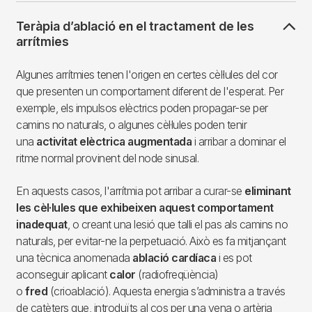
caracteritza per portar un cable
addicional, que s’implanta al ventricle
esquerre. D'aquesta manera,
s'aconsegueix millorar el batec i
augmentar la capacitat del cor per
bombejar la sang de manera efectiva.
La majoria de pacients noten una
millora notable en els símptomes
desprès d’aquesta intervenció.
Teràpia d’ablació en el tractament de les
arrítmies
Algunes arrítmies tenen l'origen en certes cèl·lules del cor
que presenten un comportament diferent de l'esperat. Per