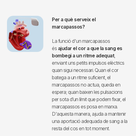
Per què es produeix una bradicàrdia?
Hi ha diversos motius que poden produir bradicàrdia, però
alguns dels més freqüents són la
malaltia del node
sinusal
(el marcapassos natural del cor), o
alteracions del
sistema de conducció de l'impuls elèctric
entre les
aurícules i els ventricles, anomenats
bloquejos.
L’envelliment
és la causa més freqüent. També
alguns medicaments i algunes malalties cardíaques poden
produir bradicàrdia.
Per a què serveix el
marcapassos?
La funció d'un marcapassos