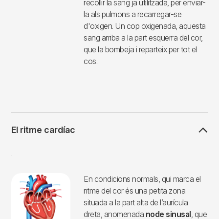
compartiments; dos superiors
(aurícules) i dos inferiors (ventricles).
Per a que circuli la sang al nostre cos,
el cor actua com a
bomba natural
.
En realitat, són com dues bombes,
una a la dreta i una altra esquerra.
Cadascuna té una aurícula i un
ventricle. La funció de l'
aurícula
és
recollir la sang per després passar-la a
la part inferior, el
ventricle
, que és
realment la part del cor que bombeja
la sang. La part dreta s'encarrega de
recollir la sang ja utilitzada, per enviar-
la als pulmons a recarregar-se
d'oxigen. Un cop oxigenada, aquesta
sang arriba a la part esquerra del cor,
que la bombeja i reparteix per tot el
cos.