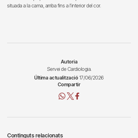
exemple, els impulsos elèctrics poden propagar-se per
camins no naturals, o algunes cèl·lules poden tenir
una
activitat elèctrica augmentada
i arribar a dominar el
ritme normal provinent del node sinusal.
En aquests casos, l'arrítmia pot arribar a curar-se
eliminant
les cèl·lules que exhibeixen aquest comportament
inadequat
, o creant una lesió que talli el pas als camins no
naturals, per evitar-ne la perpetuació. Això es fa mitjançant
una tècnica anomenada
ablació cardíaca
i es pot
aconseguir aplicant
calor
(radiofreqüència)
o
fred
(crioablació). Aquesta energia s’administra a través
de catèters que, introduïts al cos per una vena o artèria
situada a la cama, arriba fins a l’interior del cor.