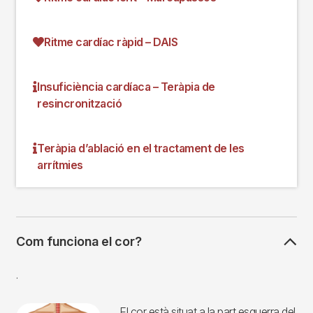
En aquest espai trobareu informació sobre el ritme
cardíac, la insuficiència cardíaca i els elements que
poden ajudar a tenir una bona salut del cor.
Com funciona el cor?
El ritme cardíac
Ritme cardíac lent – Marcapassos
Ritme cardíac ràpid – DAIS
Insuficiència cardíaca – Teràpia de