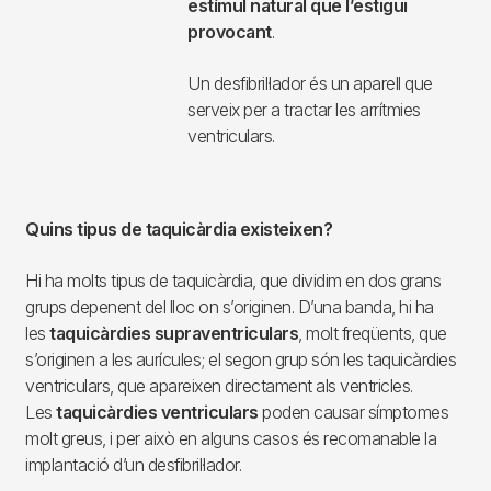
Parlem de taquicàrdia quan la
velocitat amb la que batega el cor
puja per
sobre de 100 cops per
minut
. Igual que amb les bradicàrdies,
una taquicàrdia no sempre és
anormal. Per exemple, fent exercici,
quan tenim febre o estem
emocionats, és normal que les
pulsacions pugin, de vegades molt
per sobre d’aquesta xifra; d’això en
diem taquicàrdia sinusal. No obstant,
considerem que una taquicàrdia és
preocupant quan
apareix sense cap
estímul natural que l’estigui
provocant
.
Un desfibril·lador és un aparell que
serveix per a tractar les arrítmies
ventriculars.