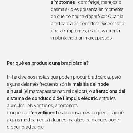
.
Anomenem
bradicàrdia
aquella
situació en la que el cor batega lent.
No es pot donar una xifra exacta que
es pugui considerar límit, ja que depèn
de cada persona i del moment en què
es mesuri. Per exemple, moltes
persones, mentre dormen, baixen per
sota de 40 pulsacions per minut, i
això no és necessàriament
anormal.
És més rellevant saber si
aquesta bradicàrdia provoca
símptomes
-com fatiga, marejos o
desmais- o es presenta en moments
en què no hauria d’aparèixer. Quan la
bradicàrdia es considera excessiva o
causa símptomes, es pot valorar la
implantació d'un marcapassos.