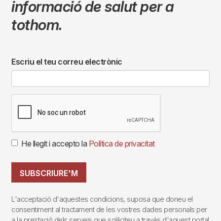
cardíaca com és viure amb una
assistència ventricular
Subscriu-te al nostre butlletí
mensual
"Fes Salut"
,
amb
informació de salut per a
tothom.
Escriu el teu correu electrònic