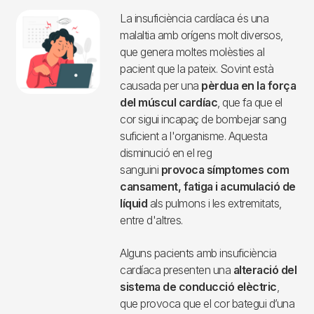
enviarà una descàrrega o xoc per a
intentar recuperar un ritme normal.
Insuficiència cardíaca – Teràpia de
resincronització
.
La insuficiència cardíaca és una
malaltia amb orígens molt diversos,
que genera moltes molèsties al
pacient que la pateix. Sovint està
causada per una
pèrdua en la força