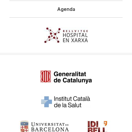
Contacta
+34 93 260 75 00
|
uac@bellvitgehospital.cat
Navegació
L'hospital
principal
Àrea pacient
Àrea professional
Agenda
Imagen