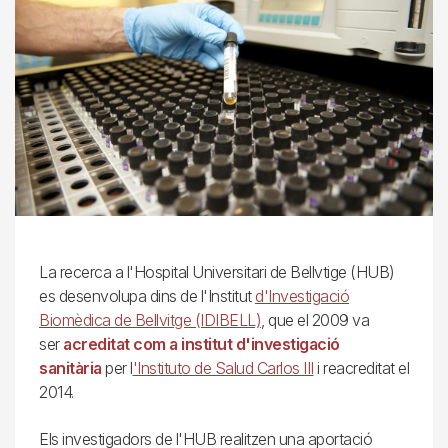
La recerca a l'Hospital Universitari de Bellvtige (HUB)
es desenvolupa dins de l'Institut
d'Investigació
Biomèdica de Bellvitge (IDIBELL)
, que el 2009 va
ser
acreditat com a institut d'investigació
sanitària
per l
'Instituto de Salud Carlos III
i reacreditat el
2014.
Els investigadors de l'HUB realitzen una aportació