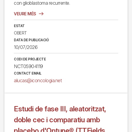
con glioblastoma recurrente.
VEURE MÉS
ESTAT
OBERT
DATA DE PUBLICACIÓ
10/07/2026
CODI DE PROJECTE
NCT05904119
CONTACT EMAIL
alucas@iconcologia.net
Estudi de fase III, aleatoritzat,
doble cec i comparatiu amb
placebo d'Optune® (TTFields,