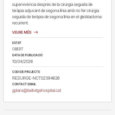
supervivència després de la cirurgia seguida de
teràpia adjuvant de segona línia amb no fer cirurgia
seguida de teràpia de segona línia en el glioblastoma
recurrent.
VEURE MÉS
ESTAT
OBERT
DATA DE PUBLICACIÓ
10/04/2026
CODI DE PROJECTE
RESURGE-NCT02394626
CONTACT EMAIL
gplans@bellvitgehospital.cat