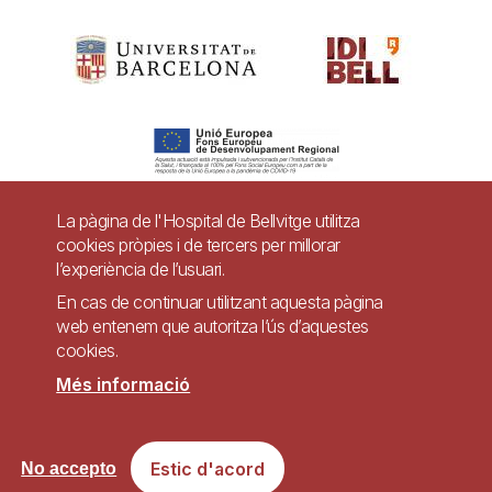
La pàgina de l'Hospital de Bellvitge utilitza
cookies pròpies i de tercers per millorar
Pie
l’experiència de l’usuari.
Contacte
de
En cas de continuar utilitzant aquesta pàgina
Accessibilitat
Avís legal
Ajuda
web entenem que autoritza l’ús d’aquestes
página
cookies.
Política de Privacitat de Sistemes de Vigilància
Mapa web
Més informació
Imagen
Lloc web accessible de conformitat amb el Reial Decret 1112/2018, de 7 de
Estic d'acord
No accepto
setembre, sobre accessibilitat dels llocs web i aplicacions per a dispositius
mòbils del sector públic.