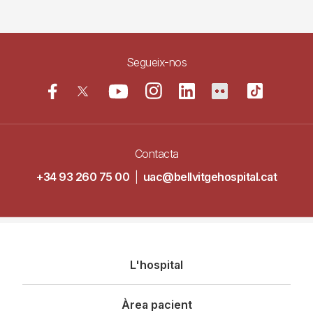
Segueix-nos
Contacta
+34 93 260 75 00
|
uac@bellvitgehospital.cat
Navegació
L'hospital
principal
Àrea pacient