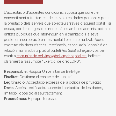
L'acceptació d'aquestes condicions, suposa que doneu el
consentiment al tractament de les vostres dades personals per a
la prestació dels serveis que sol·liciteu a través d'aquest portal i, si
escau, per fer les gestions necessàries amb les administracions o
entitats públiques que intervinguin en la tramitació, i la seva
posterior incorporació en l'esmentat fitxer automatitzat. Podeu
exercitar els drets d’accés, rectificació, cancel·lació i oposició en
relació amb la subscripció al butlletí
Fes Salut
adreçant-vos per
escrit a
comunicacio.bellvitge@bellvitgehospital.cat
, indicant
clarament a l’assumpte "Exercici de dret LOPD".
Responsable:
Hospital Universitari de Bellvitge.
Finalitat:
Gestionar el contacte de l'usuari
Legitimació:
Acceptació expresa de la política de privacitat.
Drets:
Accés, rectificació, supresió i portabilitat de les dades,
limitació i oposició al seu tractament.
Procedència:
El propi interessat.