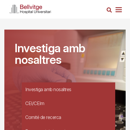
Vés
Cerca
al
Togg
contingut
navig
Investiga amb
nosaltres
Investiga amb nosaltres
CEI/CEIm
Comité de recerca