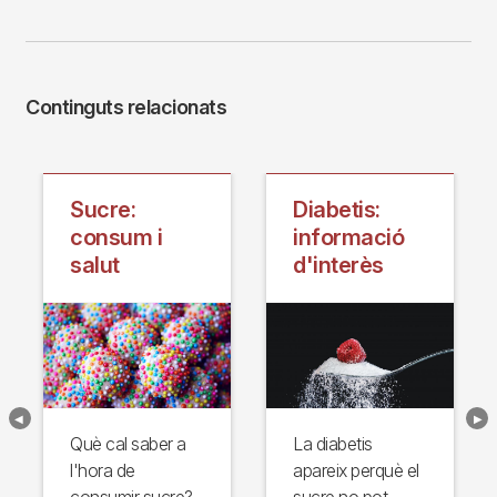
Continguts relacionats
s:
Sucre:
Diabetis:
consum i
informació
salut
d'interès
Què cal saber a
La diabetis
l'hora de
apareix perquè el
consumir sucre?
sucre no pot