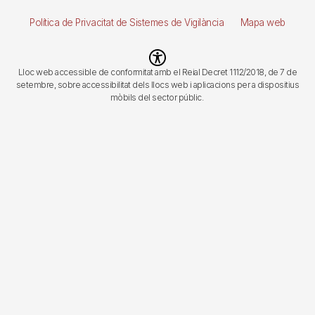
página
Política de Privacitat de Sistemes de Vigilància
Mapa web
Imagen
Lloc web accessible de conformitat amb el Reial Decret 1112/2018, de 7 de
setembre, sobre accessibilitat dels llocs web i aplicacions per a dispositius
mòbils del sector públic.