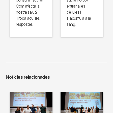
Com afecta la
entrar a les
nostra salut?
cèl·lules i
Troba aquí les
s'acumula a la
respostes
sang.
Notícies relacionades