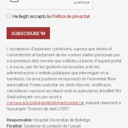
He llegit i accepto la
Política de privacitat
SUBSCRIURE'M
L'acceptació d'aquestes condicions, suposa que doneu el
consentiment al tractament de les vostres dades personals per
a la prestació dels serveis que sol·liciteu a través d'aquest portal
i, si escau, per fer les gestions necessàries amb les
administracions o entitats públiques que intervinguin en la
tramitació, i la seva posterior incorporació en l'esmentat fitxer
automatitzat. Podeu exercitar els drets d’accés, rectificació,
cancel·lació i oposició en relació amb la subscripció al butlletí
Fes
Salut
adreçant-vos per escrit a
comunicacio.bellvitge@bellvitgehospital.cat
, indicant clarament a
l’assumpte "Exercici de dret LOPD".
Responsable:
Hospital Universitari de Bellvitge.
Finalitat:
Gestionar el contacte de l'usuari