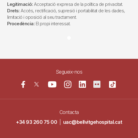
Legitimació:
Acceptació expresa de la política de privacitat.
Drets:
Accés, rectificació, supresió i portabilitat de les dades,
limitació i oposició al seu tractament.
Procedència:
El propi interessat.
Segueix-nos
Contacta
+34 93 260 75 00
|
uac@bellvitgehospital.cat