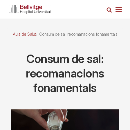
Vés
Cerca
al
Togg
contingut
navig
Aula de Salut
Consum de sal: recomanacions fonamentals
Consum de sal:
recomanacions
fonamentals
Imagen