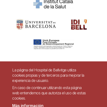
Pie
La página del Hospital de Bellvitge utiliza
Contacto
cookies propias y de terceros para mejorar la
de
experiencia de usuario.
Accesibilidad
Aviso legal
Ayuda
página
En caso de continuar utilizando esta página
Política de Privacidad de Sistemas de Videovigilancia
web entendemos que autoriza el uso de estas
cookies.
Mapa web
Más información